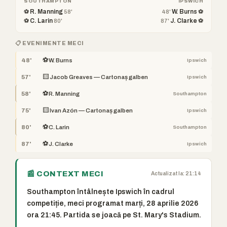
SOUTHAMPTON
IPSWICH
⚽ R. Manning
W. Burns ⚽
58'
48'
⚽ C. Larin
J. Clarke ⚽
80'
87'
📋 EVENIMENTE MECI
⚽
48'
W. Burns
Ipswich
🟨
57'
Jacob Greaves — Cartonaș galben
Ipswich
⚽
58'
R. Manning
Southampton
🟨
75'
Ivan Azón — Cartonaș galben
Ipswich
⚽
80'
C. Larin
Southampton
⚽
87'
J. Clarke
Ipswich
📰 CONTEXT MECI
Actualizat la: 21:14
Southampton întâlnește Ipswich în cadrul
competiție, meci programat marți, 28 aprilie 2026
ora 21:45. Partida se joacă pe St. Mary's Stadium.