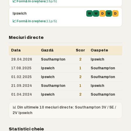
📈 Formă în creștere
(15p/5)
Ipswich
W
W
D
W
D
📈 Formă în creștere
(11p/5)
Meciuri directe
Data
Gazdă
Scor
Oaspete
28.04.2026
Southampton
2
Ipswich
17.08.2025
Ipswich
1
Southampton
01.02.2025
Ipswich
2
Southampton
21.09.2024
Southampton
1
Ipswich
01.04.2024
Ipswich
2
Southampton
📊 Din ultimele 10 meciuri directe: Southampton 3V / 5E /
2V Ipswich
Statistici cheie