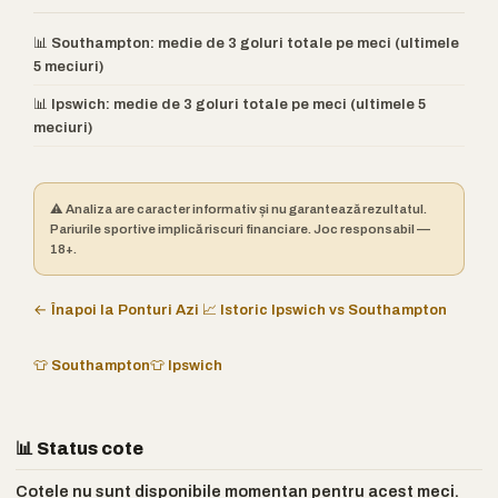
📊 Southampton: medie de 3 goluri totale pe meci (ultimele
5 meciuri)
📊 Ipswich: medie de 3 goluri totale pe meci (ultimele 5
meciuri)
⚠️ Analiza are caracter informativ și nu garantează rezultatul.
Pariurile sportive implică riscuri financiare. Joc responsabil —
18+.
← Înapoi la Ponturi Azi
📈 Istoric Ipswich vs Southampton
👕 Southampton
👕 Ipswich
📊 Status cote
Cotele nu sunt disponibile momentan pentru acest meci.