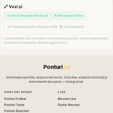
🔗 Vezi și
📅 Vezi toate ponturile de azi
⚽ Alte ponturi fotbal
📅 Programat pentru 28 aprilie 2026 · 🏆 Championship
ℹ️ Cotele afișate sunt orientative la momentul publicării. Sursa oficială pentru
rezultatele competițiilor rămâne organizatorul.
Ponturi
.ro
Informație sportivă, nu jocuri de noroc. Cote live, analiză statistică și
instrumente de calcul — totul gratuit.
PONTURI SPORT
LIVE
Ponturi Fotbal
Meciuri Live
Ponturi Tenis
Radar Meciuri
Ponturi Baschet