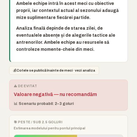
Ambele echipe intră în acest meci cu obiective
proprii, iar contextul actual al sezonului adaugă
mize suplimentare fiecărei partide.
Analiza finală depinde de starea zilei, de
eventualele absențe și de alegerile tactice ale
antrenorilor. Ambele echipe au resursele să
controleze momente-cheie din meci.
💰
Cotele se publică înainte de meci · vezi analiza
⚠️ DE EVITAT
Valoare negativă — nu recomandăm
📊 Scenariu probabil: 2–3 goluri
🎯 PESTE / SUB 2.5 GOLURI
Estimarea modelului pentru pontul principal