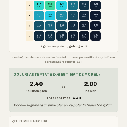
2-0
2-1
2-2
2-3
2-4
2-5
2
7%
9%
6%
3%
1%
0%
3-0
3-1
3-2
3-3
3-4
3-5
3
4%
5%
3%
1%
0%
0%
4-0
4-1
4-2
4-3
4-4
4-5
4
2%
2%
1%
1%
0%
0%
5-0
5-1
5-2
5-3
5-4
5-5
5
1%
1%
0%
0%
0%
0%
→ goluri oaspete · ↓ goluri gazdă
ℹ️ Estimări statistice orientative (model Poisson pe mediile de goluri) · nu
garantează rezultatul · 18+
GOLURI AȘTEPTATE (XG ESTIMAT DE MODEL)
2.40
2.00
vs
Southampton
Ipswich
Total estimat:
4.40
Modelul sugerează un profil ofensiv, cu potențial ridicat de goluri.
📋 ULTIMELE MECIURI