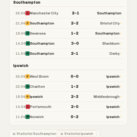
Southampton
2–1
25.04
Manchester City
Southampton
L
2–2
21.04
›
Southampton
Bristol City
D
1–2
18.04
›
Swansea
Southampton
W
3–0
14.04
›
Southampton
Blackburn
W
2–1
11.04
›
Southampton
Derby
W
Ipswich
0–0
25.04
›
West Brom
Ipswich
D
1–2
22.04
›
Charlton
Ipswich
W
2–2
19.04
›
Ipswich
Middlesbrough
D
2–0
14.04
›
Portsmouth
Ipswich
L
0–2
11.04
›
Norwich
Ipswich
W
📊 Statistici Southampton
📊 Statistici Ipswich