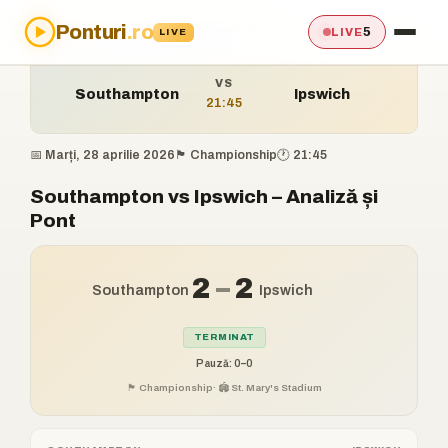
Ponturi
.ro
Acasă
›
Ponturi
›
Southampton vs Ipswich
5
LIVE
LIVE
VS
Southampton
Ipswich
21:45
📅 Marți, 28 aprilie 2026
🏴󠁧󠁢󠁥󠁮󠁧󠁿 Championship
🕐 21:45
Southampton vs Ipswich – Analiză și
Pont
2
–
2
Southampton
Ipswich
TERMINAT
Pauză: 0–0
🏴󠁧󠁢󠁥󠁮󠁧󠁿 Championship
· 🏟️ St. Mary's Stadium