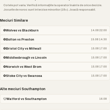
Cotele pot varia. Verifică informațiile la operator înainte de orice decizie.
Jocurile de noroc sunt interzise minorilor (18+). Joacă responsabil.
Meciuri Similare
⚽
Wolves vs Blackburn
14.08 22:00
⚽
Bolton vs Preston
15.08 14:30
⚽
Bristol City vs Millwall
15.08 17:00
⚽
Middlesbrough vs Lincoln
15.08 17:00
⚽
Norwich vs West Brom
15.08 17:00
⚽
Stoke City vs Swansea
15.08 17:00
Alte meciuri Southampton
👕
Watford vs Southampton
16.08