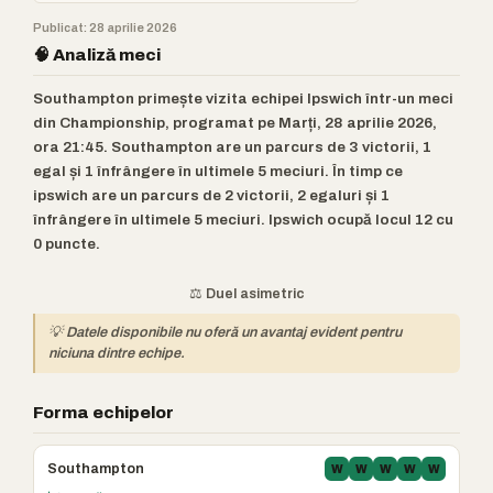
Publicat: 28 aprilie 2026
🧠 Analiză meci
Southampton primește vizita echipei Ipswich într-un meci
din Championship, programat pe Marți, 28 aprilie 2026,
ora 21:45. Southampton are un parcurs de 3 victorii, 1
egal și 1 înfrângere în ultimele 5 meciuri. În timp ce
ipswich are un parcurs de 2 victorii, 2 egaluri și 1
înfrângere în ultimele 5 meciuri. Ipswich ocupă locul 12 cu
0 puncte.
⚖️ Duel asimetric
💡 Datele disponibile nu oferă un avantaj evident pentru
niciuna dintre echipe.
Forma echipelor
Southampton
W
W
W
W
W