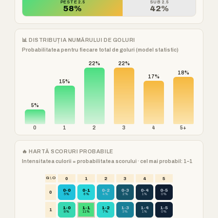
PESTE 2.5
SUB 2.5
58%
42%
📊 DISTRIBUȚIA NUMĂRULUI DE GOLURI
Probabilitatea pentru fiecare total de goluri (model statistic)
22%
22%
18%
17%
15%
5%
0
1
2
3
4
5+
🔥 HARTĂ SCORURI PROBABILE
Intensitatea culorii = probabilitatea scorului · cel mai probabil: 1–1
G \ O
0
1
2
3
4
5
0-0
0-1
0-2
0-3
0-4
0-5
0
5%
6%
4%
2%
1%
0%
1-0
1-1
1-2
1-3
1-4
1-5
1
8%
11%
7%
3%
1%
0%