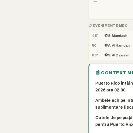
—
📋 EVENIMENTE MECI
⚽
45'
S. Mandash
⚽
50'
A. Al Hamdan
⚽
88'
S. Al Dawsari
📰 CONTEXT M
Puerto Rico întâl
2026 ora 02:00.
Ambele echipe intr
suplimentare fiecă
Cotele de pe piață
pentru Puerto Ric