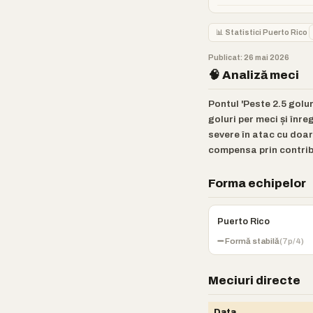
📊 Statistici Puerto Rico
Publicat: 26 mai 2026
🧠 Analiză meci
Pontul 'Peste 2.5 golu
goluri per meci și înr
severe în atac cu doar
compensa prin contribu
Forma echipelor
Puerto Rico
➖ Formă stabilă
(7p/4)
Meciuri directe
Data