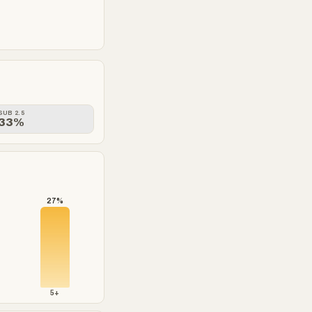
SUB 2.5
33%
27%
5+