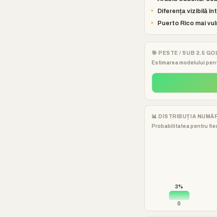
•
Diferența vizibilă în
•
Puerto Rico mai vul
🎯 PESTE / SUB 2.5 GO
Estimarea modelului pent
📊 DISTRIBUȚIA NUMĂ
Probabilitatea pentru fiec
3%
0