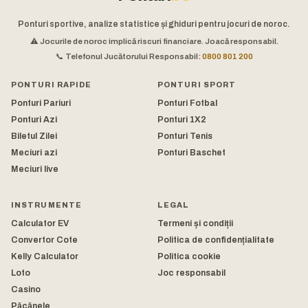
Ponturi sportive, analize statistice și ghiduri pentru jocuri de noroc.
⚠️ Jocurile de noroc implică riscuri financiare. Joacă responsabil.
📞 Telefonul Jucătorului Responsabil:
0800 801 200
PONTURI RAPIDE
PONTURI SPORT
Ponturi Pariuri
Ponturi Fotbal
Ponturi Azi
Ponturi 1X2
Biletul Zilei
Ponturi Tenis
Meciuri azi
Ponturi Baschet
Meciuri live
INSTRUMENTE
LEGAL
Calculator EV
Termeni și condiții
Convertor Cote
Politica de confidențialitate
Kelly Calculator
Politica cookie
Loto
Joc responsabil
Casino
Păcănele