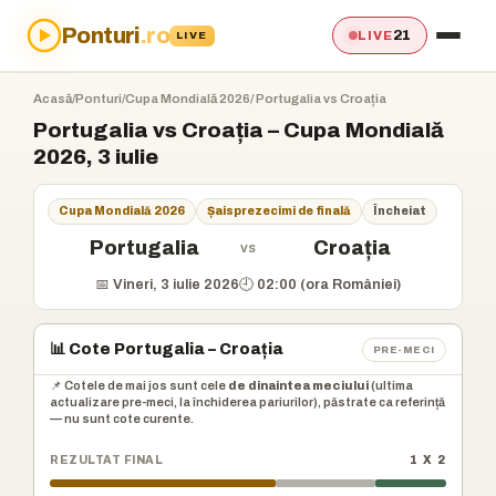
Ponturi
.ro
21
LIVE
LIVE
Acasă
/
Ponturi
/
Cupa Mondială 2026
/ Portugalia vs Croația
Portugalia vs Croația – Cupa Mondială
2026, 3 iulie
Cupa Mondială 2026
Șaisprezecimi de finală
Încheiat
Portugalia
Croația
vs
📅 Vineri, 3 iulie 2026
🕘 02:00 (ora României)
📊 Cote Portugalia – Croația
PRE-MECI
📌 Cotele de mai jos sunt cele
de dinaintea meciului
(ultima
actualizare pre-meci, la închiderea pariurilor), păstrate ca referință
— nu sunt cote curente.
REZULTAT FINAL
1 X 2