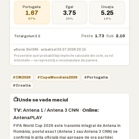
Portugalia
Egal
Croația
1.67
3.75
5.25
57%
25%
18%
·
Peste
1.73
Sub
2.10
Total goluri 2.5
Sursă: Bet365 · actualizat 02.07.2026 20:15
Procentele sunt probabilități implicite calculate din cote, cu rol
informativ — nu reprezintă o recomandare de pariere.
#CM2026
#CupaMondiala2026
#Portugalia
#Croatia
📺
Unde se vede meciul
TV:
Antena 1 / Antena 3 CNN ·
Online:
AntenaPLAY
FIFA World Cup 2026 este transmis integral de Antena în
România; postul exact (Antena 1 sau Antena 3 CNN) se
confirmă în grila oficială mai aproape de ora partidei.