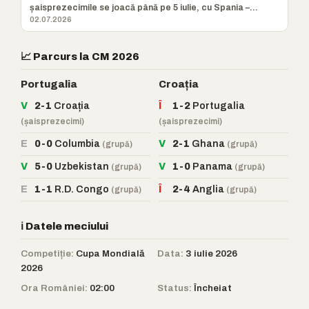
șaisprezecimile se joacă până pe 5 iulie, cu Spania –
Austria, Canada –
02.07.2026
📈 Parcurs la CM 2026
Portugalia
Croația
V
2-1
Croația
Î
1-2
Portugalia
(șaisprezecimi)
(șaisprezecimi)
E
0-0
Columbia
V
2-1
Ghana
(grupă)
(grupă)
V
5-0
Uzbekistan
V
1-0
Panama
(grupă)
(grupă)
E
1-1
R.D. Congo
Î
2-4
Anglia
(grupă)
(grupă)
ℹ️ Datele meciului
Competiție:
Cupa Mondială
Data:
3 iulie 2026
2026
Ora României:
02:00
Status:
Încheiat