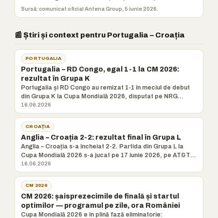
Sursă: comunicat oficial Antena Group, 5 iunie 2026.
📰 Știri și context pentru Portugalia – Croația
PORTUGALIA
Portugalia – RD Congo, egal 1-1 la CM 2026:
rezultat în Grupa K
Portugalia și RD Congo au remizat 1-1 în meciul de debut
din Grupa K la Cupa Mondială 2026, disputat pe NRG
Stadium din
16.06.2026
CROAȚIA
Anglia – Croația 2-2: rezultat final în Grupa L
Anglia – Croația s-a încheiat 2-2. Partida din Grupa L la
Cupa Mondială 2026 s-a jucat pe 17 iunie 2026, pe AT&T
Stadium
16.06.2026
CM 2026
CM 2026: șaisprezecimile de finală și startul
optimilor — programul pe zile, ora României
Cupa Mondială 2026 e în plină fază eliminatorie: