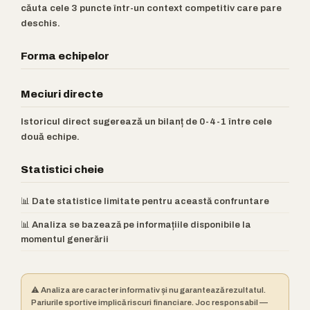
căuta cele 3 puncte într-un context competitiv care pare
deschis.
Forma echipelor
Meciuri directe
Istoricul direct sugerează un bilanț de 0-4-1 între cele
două echipe.
Statistici cheie
📊 Date statistice limitate pentru această confruntare
📊 Analiza se bazează pe informațiile disponibile la
momentul generării
⚠️ Analiza are caracter informativ și nu garantează rezultatul.
Pariurile sportive implică riscuri financiare. Joc responsabil —