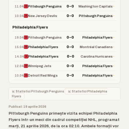
0–0
11.04
›
Pittsburgh Penguins
Washington Capitals
?
0–0
10.04
›
New Jersey Devils
Pittsburgh Penguins
?
Philadelphia Flyers
0–0
19.04
›
Pittsburgh Penguins
Philadelphia Flyers
?
0–0
15.04
›
Philadelphia Flyers
Montréal Canadiens
?
0–0
14.04
›
Philadelphia Flyers
Carolina Hurricanes
?
0–0
12.04
›
Winnipeg Jets
Philadelphia Flyers
?
0–0
10.04
›
Detroit Red Wings
Philadelphia Flyers
?
📊 Statistici Pittsburgh Penguins
📊 Statistici Philadelphia
Flyers
Publicat: 19 aprilie 2026
Pittsburgh Penguins primește vizita echipei Philadelphia
Flyers într-un meci din cadrul competiției NHL, programat
marți, 21 aprilie 2026, de la ora 02:10. Ambele formații vor