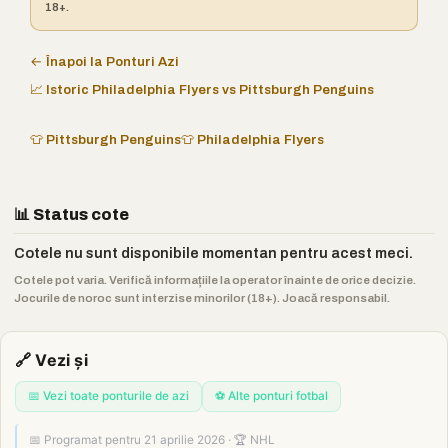
18+.
← Înapoi la Ponturi Azi
📈 Istoric Philadelphia Flyers vs Pittsburgh Penguins
👕 Pittsburgh Penguins
👕 Philadelphia Flyers
📊 Status cote
Cotele nu sunt disponibile momentan pentru acest meci.
Cotele pot varia. Verifică informațiile la operator înainte de orice decizie.
Jocurile de noroc sunt interzise minorilor (18+). Joacă responsabil.
🔗 Vezi și
📅 Vezi toate ponturile de azi
⚽ Alte ponturi fotbal
📅 Programat pentru 21 aprilie 2026 · 🏆 NHL