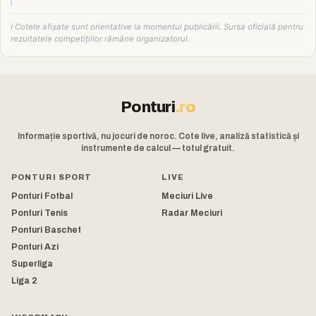
ℹ️ Cotele afișate sunt orientative la momentul publicării. Sursa oficială pentru
rezultatele competițiilor rămâne organizatorul.
Ponturi
.ro
Informație sportivă, nu jocuri de noroc. Cote live, analiză statistică și
instrumente de calcul — totul gratuit.
PONTURI SPORT
LIVE
Ponturi Fotbal
Meciuri Live
Ponturi Tenis
Radar Meciuri
Ponturi Baschet
Ponturi Azi
Superliga
Liga 2