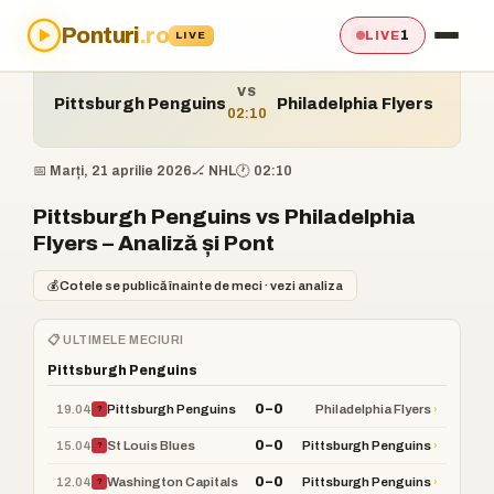
Ponturi
.ro
Acasă
›
Ponturi
›
Pittsburgh Penguins vs Philadelphia Flyers
1
LIVE
LIVE
VS
Pittsburgh Penguins
Philadelphia Flyers
02:10
📅 Marți, 21 aprilie 2026
🏒 NHL
🕐 02:10
Pittsburgh Penguins vs Philadelphia
Flyers – Analiză și Pont
💰
Cotele se publică înainte de meci · vezi analiza
📋 ULTIMELE MECIURI
Pittsburgh Penguins
0–0
19.04
›
Pittsburgh Penguins
Philadelphia Flyers
?
0–0
15.04
›
St Louis Blues
Pittsburgh Penguins
?
0–0
12.04
›
Washington Capitals
Pittsburgh Penguins
?