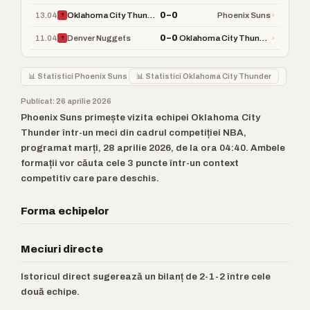
0–0
13.04
›
Oklahoma City Thunder
Phoenix Suns
?
0–0
11.04
›
Denver Nuggets
Oklahoma City Thunder
?
📊 Statistici Phoenix Suns
📊 Statistici Oklahoma City Thunder
Publicat: 26 aprilie 2026
Phoenix Suns primește vizita echipei Oklahoma City
Thunder într-un meci din cadrul competiției NBA,
programat marți, 28 aprilie 2026, de la ora 04:40. Ambele
formații vor căuta cele 3 puncte într-un context
competitiv care pare deschis.
Forma echipelor
Meciuri directe
Istoricul direct sugerează un bilanț de 2-1-2 între cele
două echipe.