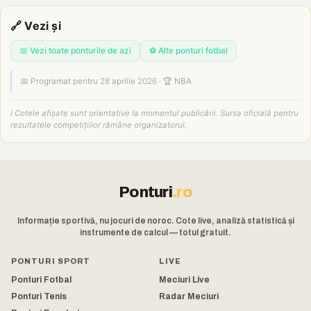
🔗 Vezi și
📅 Vezi toate ponturile de azi
⚽ Alte ponturi fotbal
📅 Programat pentru 28 aprilie 2026 · 🏆 NBA
ℹ️ Cotele afișate sunt orientative la momentul publicării. Sursa oficială pentru
rezultatele competițiilor rămâne organizatorul.
Ponturi
.ro
Informație sportivă, nu jocuri de noroc. Cote live, analiză statistică și
instrumente de calcul — totul gratuit.
PONTURI SPORT
LIVE
Ponturi Fotbal
Meciuri Live
Ponturi Tenis
Radar Meciuri