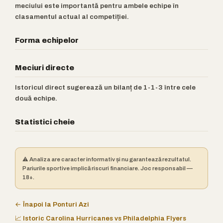
meciului este importantă pentru ambele echipe în
clasamentul actual al competiției.
Forma echipelor
Meciuri directe
Istoricul direct sugerează un bilanț de 1-1-3 între cele
două echipe.
Statistici cheie
⚠️ Analiza are caracter informativ și nu garantează rezultatul.
Pariurile sportive implică riscuri financiare. Joc responsabil —
18+.
← Înapoi la Ponturi Azi
📈 Istoric Carolina Hurricanes vs Philadelphia Flyers