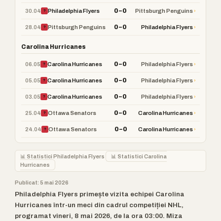
0–0
30.04
›
Philadelphia Flyers
Pittsburgh Penguins
?
0–0
28.04
›
Pittsburgh Penguins
Philadelphia Flyers
?
Carolina Hurricanes
0–0
06.05
›
Carolina Hurricanes
Philadelphia Flyers
?
0–0
05.05
›
Carolina Hurricanes
Philadelphia Flyers
?
0–0
03.05
›
Carolina Hurricanes
Philadelphia Flyers
?
0–0
25.04
›
Ottawa Senators
Carolina Hurricanes
?
0–0
24.04
›
Ottawa Senators
Carolina Hurricanes
?
📊 Statistici Philadelphia Flyers
📊 Statistici Carolina
Hurricanes
Publicat: 5 mai 2026
Philadelphia Flyers primește vizita echipei Carolina
Hurricanes într-un meci din cadrul competiției NHL,
programat vineri, 8 mai 2026, de la ora 03:00. Miza