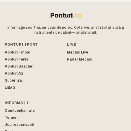
Ponturi
.ro
Informație sportivă, nu jocuri de noroc. Cote live, analiză statistică și
instrumente de calcul — totul gratuit.
PONTURI SPORT
LIVE
Ponturi Fotbal
Meciuri Live
Ponturi Tenis
Radar Meciuri
Ponturi Baschet
Ponturi Azi
Superliga
Liga 2
INFORMAȚII
Confidențialitate
Termeni
Joc responsabil