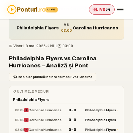
Ponturi
.ro
Acasă
›
Ponturi
›
Philadelphia Flyers vs Carolina Hurricanes
54
LIVE
LIVE
VS
Philadelphia Flyers
Carolina Hurricanes
03:00
📅 Vineri, 8 mai 2026
🏒 NHL
🕐 03:00
Philadelphia Flyers vs Carolina
Hurricanes – Analiză și Pont
💰
Cotele se publică înainte de meci · vezi analiza
📋 ULTIMELE MECIURI
Philadelphia Flyers
0–0
06.05
›
Carolina Hurricanes
Philadelphia Flyers
?
0–0
05.05
›
Carolina Hurricanes
Philadelphia Flyers
?
0–0
03.05
›
Carolina Hurricanes
Philadelphia Flyers
?