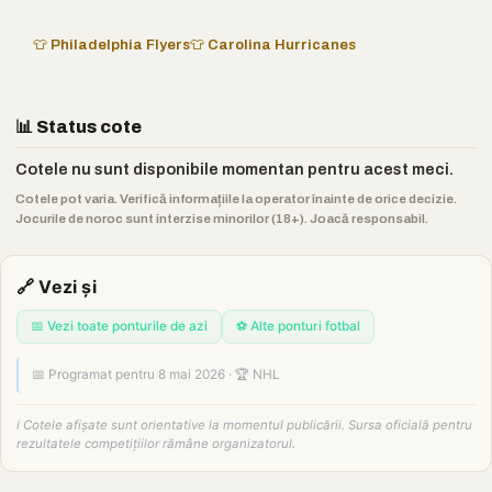
👕 Philadelphia Flyers
👕 Carolina Hurricanes
📊 Status cote
Cotele nu sunt disponibile momentan pentru acest meci.
Cotele pot varia. Verifică informațiile la operator înainte de orice decizie.
Jocurile de noroc sunt interzise minorilor (18+). Joacă responsabil.
🔗 Vezi și
📅 Vezi toate ponturile de azi
⚽ Alte ponturi fotbal
📅 Programat pentru 8 mai 2026 · 🏆 NHL
ℹ️ Cotele afișate sunt orientative la momentul publicării. Sursa oficială pentru
rezultatele competițiilor rămâne organizatorul.