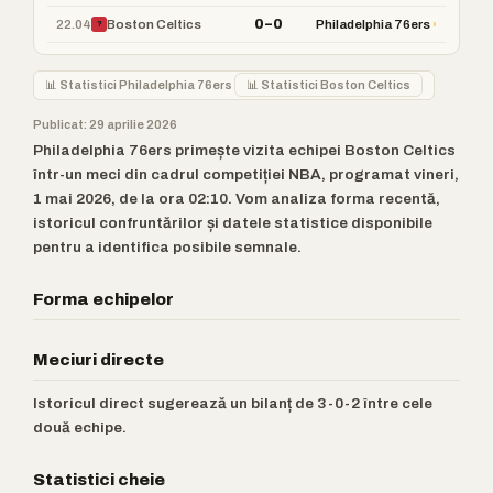
0–0
22.04
›
Boston Celtics
Philadelphia 76ers
?
📊 Statistici Philadelphia 76ers
📊 Statistici Boston Celtics
Publicat: 29 aprilie 2026
Philadelphia 76ers primește vizita echipei Boston Celtics
într-un meci din cadrul competiției NBA, programat vineri,
1 mai 2026, de la ora 02:10. Vom analiza forma recentă,
istoricul confruntărilor și datele statistice disponibile
pentru a identifica posibile semnale.
Forma echipelor
Meciuri directe
Istoricul direct sugerează un bilanț de 3-0-2 între cele
două echipe.
Statistici cheie