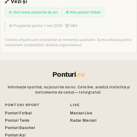
🔗 Vezi și
📅 Vezi toate ponturile de azi
⚽ Alte ponturi fotbal
📅 Programat pentru 1 mai 2026 · 🏆 NBA
ℹ️ Cotele afișate sunt orientative la momentul publicării. Sursa oficială pentru
rezultatele competițiilor rămâne organizatorul.
Ponturi
.ro
Informație sportivă, nu jocuri de noroc. Cote live, analiză statistică și
instrumente de calcul — totul gratuit.
PONTURI SPORT
LIVE
Ponturi Fotbal
Meciuri Live
Ponturi Tenis
Radar Meciuri
Ponturi Baschet
Ponturi Azi