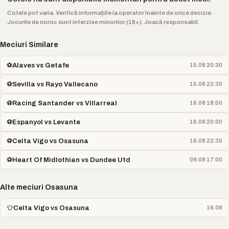
Cotele pot varia. Verifică informațiile la operator înainte de orice decizie.
Jocurile de noroc sunt interzise minorilor (18+). Joacă responsabil.
Meciuri Similare
⚽
Alaves vs Getafe
15.08 20:30
⚽
Sevilla vs Rayo Vallecano
15.08 22:30
⚽
Racing Santander vs Villarreal
16.08 18:00
⚽
Espanyol vs Levante
16.08 20:00
⚽
Celta Vigo vs Osasuna
16.08 22:30
⚽
Heart Of Midlothian vs Dundee Utd
09.08 17:00
Alte meciuri Osasuna
👕
Celta Vigo vs Osasuna
16.08