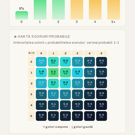
5%
0
1
2
3
4
5+
🔥 HARTĂ SCORURI PROBABILE
Intensitatea culorii = probabilitatea scorului · cel mai probabil: 1–1
G \ O
0
1
2
3
4
5
0-0
0-1
0-2
0-3
0-4
0-5
0
5%
8%
7%
4%
2%
1%
1-0
1-1
1-2
1-3
1-4
1-5
1
6%
11%
9%
5%
2%
1%
2-0
2-1
2-2
2-3
2-4
2-5
2
4%
8%
6%
4%
2%
1%
3-0
3-1
3-2
3-3
3-4
3-5
3
2%
4%
3%
2%
1%
0%
4-0
4-1
4-2
4-3
4-4
4-5
4
1%
1%
1%
1%
0%
0%
5-0
5-1
5-2
5-3
5-4
5-5
5
0%
0%
0%
0%
0%
0%
→ goluri oaspete · ↓ goluri gazdă