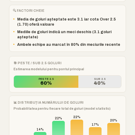
🔍 FACTORI CHEIE
•
Media de goluri așteptate este 3.1 iar cota Over 2.5
(1.70) oferă valoare
•
Mediile de goluri indică un meci deschis (3.1 goluri
așteptate)
•
Ambele echipe au marcat în 80% din meciurile recente
🎯 PESTE / SUB 2.5 GOLURI
Estimarea modelului pentru pontul principal
PESTE 2.5
SUB 2.5
60%
40%
📊 DISTRIBUȚIA NUMĂRULUI DE GOLURI
Probabilitatea pentru fiecare total de goluri (model statistic)
22%
22%
20%
17%
14%