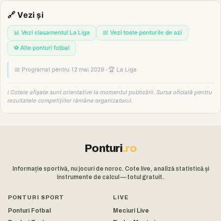
🔗 Vezi și
📊 Vezi clasamentul La Liga
📅 Vezi toate ponturile de azi
⚽ Alte ponturi fotbal
📅 Programat pentru 12 mai 2026 · 🏆 La Liga
ℹ️ Cotele afișate sunt orientative la momentul publicării. Sursa oficială pentru
rezultatele competițiilor rămâne organizatorul.
Ponturi
.ro
Informație sportivă, nu jocuri de noroc. Cote live, analiză statistică și
instrumente de calcul — totul gratuit.
PONTURI SPORT
LIVE
Ponturi Fotbal
Meciuri Live