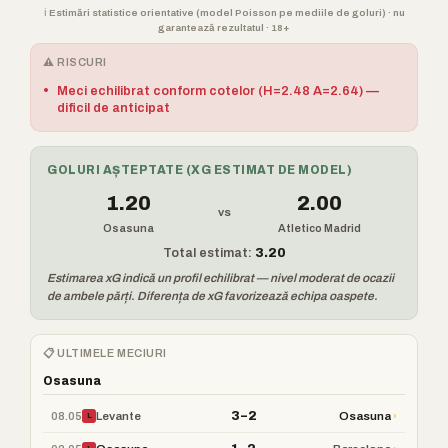
ℹ️ Estimări statistice orientative (model Poisson pe mediile de goluri) · nu
garantează rezultatul · 18+
⚠️ RISCURI
•
Meci echilibrat conform cotelor (H=2.48 A=2.64) —
dificil de anticipat
GOLURI AȘTEPTATE (XG ESTIMAT DE MODEL)
1.20
2.00
vs
Osasuna
Atletico Madrid
Total estimat:
3.20
Estimarea xG indică un profil echilibrat — nivel moderat de ocazii
de ambele părți. Diferența de xG favorizează echipa oaspete.
📋 ULTIMELE MECIURI
Osasuna
3–2
08.05
›
Levante
Osasuna
L