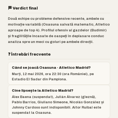
🏁 Verdict final
Două echipe cu probleme defensive recente, ambele cu
motivație variabilă (Osasuna salvată matematic, Atletico
aproape de top 4). Profilul ofensiv al gazdelor (Budimir)
și fragilitățile încasate de oaspeți în deplasare conduc
analiza spre un meci cu goluri pe ambele direcții.
❓ Întrebări frecvente
Când se joacă Osasuna - Atletico Madrid?
Marți, 12 mai 2026, ora 22:30 (ora României), pe
Estadio El Sadar din Pamplona.
Cine lipsește la Atletico Madrid?
Álex Baena (suspendat), Julián Álvarez (gleznă),
Pablo Barrios, Giuliano Simeone, Nicolás González și
Johnny Cardoso sunt indisponibili. Aitor Ruibal este
suspendat la Osasuna.