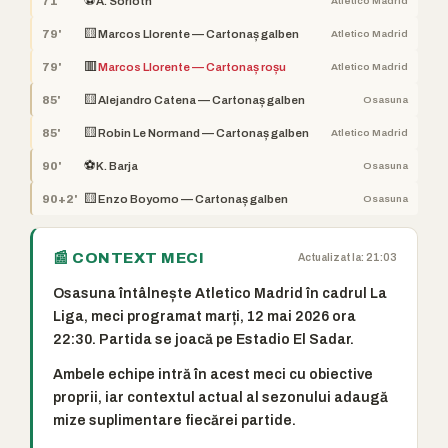
⚽
71'
A. Sorloth
Atletico Madrid
🟨
79'
Marcos Llorente — Cartonaș galben
Atletico Madrid
🟥
79'
Marcos Llorente — Cartonaș roșu
Atletico Madrid
🟨
85'
Alejandro Catena — Cartonaș galben
Osasuna
🟨
85'
Robin Le Normand — Cartonaș galben
Atletico Madrid
⚽
90'
K. Barja
Osasuna
🟨
90+2'
Enzo Boyomo — Cartonaș galben
Osasuna
📰 CONTEXT MECI
Actualizat la: 21:03
Osasuna întâlnește Atletico Madrid în cadrul La
Liga, meci programat marți, 12 mai 2026 ora
22:30. Partida se joacă pe Estadio El Sadar.
Ambele echipe intră în acest meci cu obiective
proprii, iar contextul actual al sezonului adaugă
mize suplimentare fiecărei partide.