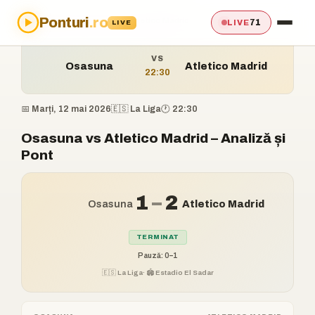
Ponturi
.ro
Acasă
›
Ponturi
›
Osasuna vs Atletico Madrid
71
LIVE
LIVE
VS
Osasuna
Atletico Madrid
22:30
📅 Marți, 12 mai 2026
🇪🇸 La Liga
🕐 22:30
Osasuna vs Atletico Madrid – Analiză și
Pont
1
–
2
Osasuna
Atletico Madrid
TERMINAT
Pauză: 0–1
🇪🇸 La Liga
· 🏟️ Estadio El Sadar