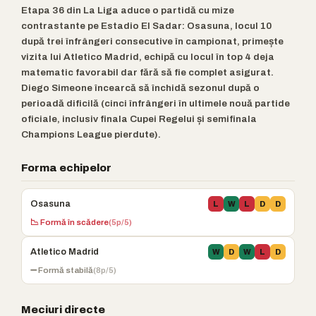
Etapa 36 din La Liga aduce o partidă cu mize
contrastante pe Estadio El Sadar: Osasuna, locul 10
după trei înfrângeri consecutive în campionat, primește
vizita lui Atletico Madrid, echipă cu locul în top 4 deja
matematic favorabil dar fără să fie complet asigurat.
Diego Simeone încearcă să închidă sezonul după o
perioadă dificilă (cinci înfrângeri în ultimele nouă partide
oficiale, inclusiv finala Cupei Regelui și semifinala
Champions League pierdute).
Forma echipelor
Osasuna
L
W
L
D
D
📉 Formă în scădere
(5p/5)
Atletico Madrid
W
D
W
L
D
➖ Formă stabilă
(8p/5)
Meciuri directe