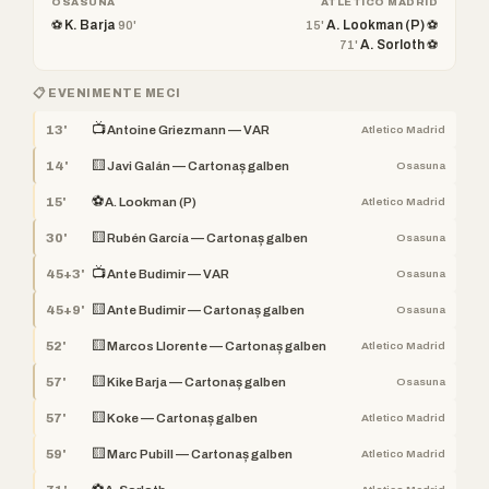
OSASUNA
ATLETICO MADRID
⚽ K. Barja
A. Lookman (P) ⚽
90'
15'
A. Sorloth ⚽
71'
📋 EVENIMENTE MECI
📺
13'
Antoine Griezmann — VAR
Atletico Madrid
🟨
14'
Javi Galán — Cartonaș galben
Osasuna
⚽
15'
A. Lookman (P)
Atletico Madrid
🟨
30'
Rubén García — Cartonaș galben
Osasuna
📺
45+3'
Ante Budimir — VAR
Osasuna
🟨
45+9'
Ante Budimir — Cartonaș galben
Osasuna
🟨
52'
Marcos Llorente — Cartonaș galben
Atletico Madrid
🟨
57'
Kike Barja — Cartonaș galben
Osasuna
🟨
57'
Koke — Cartonaș galben
Atletico Madrid
🟨
59'
Marc Pubill — Cartonaș galben
Atletico Madrid