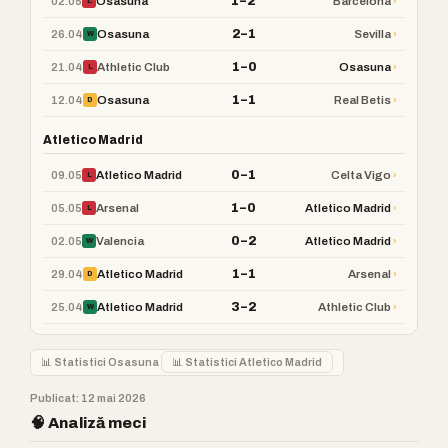
1–2
02.05
›
Osasuna
Barcelona
L
2–1
26.04
›
Osasuna
Sevilla
W
1–0
21.04
›
Athletic Club
Osasuna
L
1–1
12.04
›
Osasuna
Real Betis
D
Atletico Madrid
0–1
09.05
›
Atletico Madrid
Celta Vigo
L
1–0
05.05
›
Arsenal
Atletico Madrid
L
0–2
02.05
›
Valencia
Atletico Madrid
W
1–1
29.04
›
Atletico Madrid
Arsenal
D
3–2
25.04
›
Atletico Madrid
Athletic Club
W
📊 Statistici Osasuna
📊 Statistici Atletico Madrid
Publicat: 12 mai 2026
🧠 Analiză meci