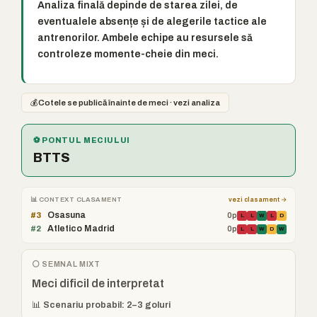
Analiza finală depinde de starea zilei, de
eventualele absențe și de alegerile tactice ale
antrenorilor. Ambele echipe au resursele să
controleze momente-cheie din meci.
💰
Cotele se publică înainte de meci · vezi analiza
⚽ PONTUL MECIULUI
BTTS
📊 CONTEXT CLASAMENT
vezi clasament →
Osasuna
#3
0p
L
L
W
L
D
Atletico Madrid
#2
0p
L
L
W
D
W
⚪ SEMNAL MIXT
Meci dificil de interpretat
📊 Scenariu probabil: 2–3 goluri