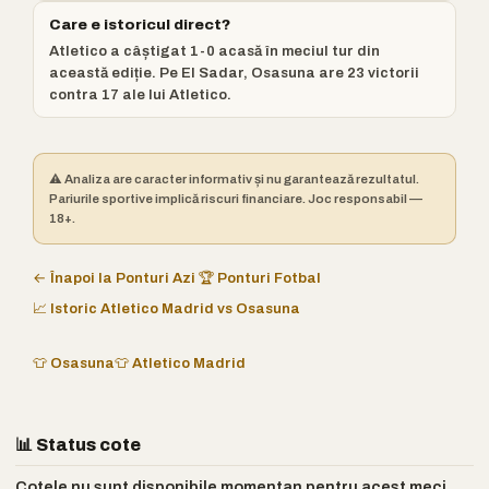
Care e istoricul direct?
Atletico a câștigat 1-0 acasă în meciul tur din
această ediție. Pe El Sadar, Osasuna are 23 victorii
contra 17 ale lui Atletico.
⚠️ Analiza are caracter informativ și nu garantează rezultatul.
Pariurile sportive implică riscuri financiare. Joc responsabil —
18+.
← Înapoi la Ponturi Azi
🏆 Ponturi Fotbal
📈 Istoric Atletico Madrid vs Osasuna
👕 Osasuna
👕 Atletico Madrid
📊 Status cote
Cotele nu sunt disponibile momentan pentru acest meci.