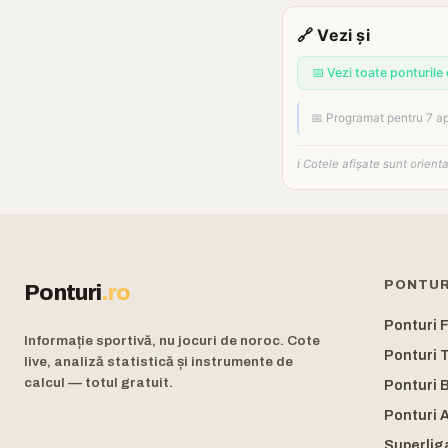
🔗 Vezi și
📅 Vezi toate ponturile 
📅 Programat pentru 7 ap
ℹ️ Cotele afișate sunt orien
PONTUR
Ponturi
.ro
Ponturi 
Informație sportivă, nu jocuri de noroc. Cote
Ponturi 
live, analiză statistică și instrumente de
calcul — totul gratuit.
Ponturi 
Ponturi A
Superlig