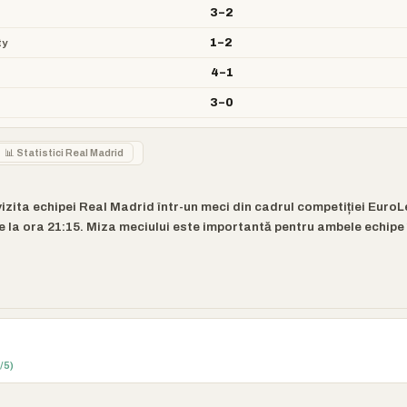
3–2
1–2
ty
4–1
3–0
📊 Statistici Real Madrid
izita echipei Real Madrid într-un meci din cadrul competiției Eur
 de la ora 21:15. Miza meciului este importantă pentru ambele echipe
/5)