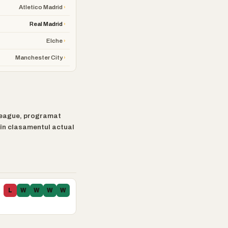
›
Atletico Madrid
›
Real Madrid
›
Elche
›
Manchester City
oLeague, programat
 în clasamentul actual
L
W
W
W
W