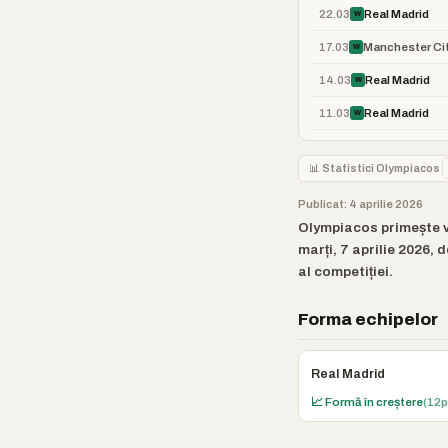
22.03
Real Madrid
W
17.03
Manchester Ci
W
14.03
Real Madrid
W
11.03
Real Madrid
W
📊 Statistici Olympiacos
Publicat: 4 aprilie 2026
Olympiacos primește v
marți, 7 aprilie 2026,
al competiției.
Forma echipelor
Real Madrid
📈 Formă în creștere
(12p