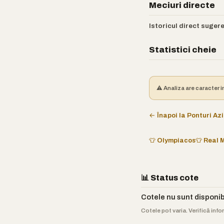
Meciuri directe
Istoricul direct suger
Statistici cheie
⚠️ Analiza are caracter i
← Înapoi la Ponturi Azi
👕 Olympiacos
👕 Real 
📊 Status cote
Cotele nu sunt disponi
Cotele pot varia. Verifică info