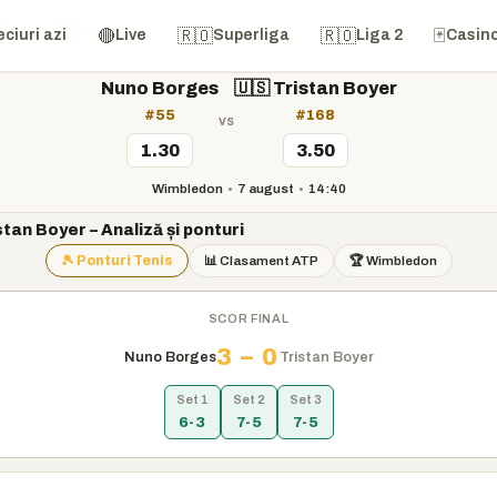
s vs Tristan Boyer
🔴
🇷🇴
🇷🇴
🃏
ciuri azi
Live
Superliga
Liga 2
Casin
Nuno Borges
🇺🇸 Tristan Boyer
#55
#168
vs
1.30
3.50
Wimbledon
•
7 august
•
14:40
tan Boyer – Analiză și ponturi
🎾 Ponturi Tenis
📊 Clasament ATP
🏆 Wimbledon
SCOR FINAL
3 – 0
Nuno Borges
Tristan Boyer
Set 1
Set 2
Set 3
6-3
7-5
7-5