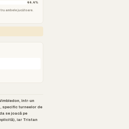
44.4%
ntru ambele jucătoare.
Wimbledon, într-un
, specific turneelor de
ida se joacă pe
licită), iar Tristan