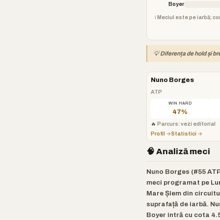
Boyer
ℹ️ Meciul este pe iarbă;
💡 Diferența de hold și b
Nuno Borges
ATP
WIN HARD
47%
🔥
Parcurs: vezi editorial
Profil →
Statistici →
🧠 Analiză meci
Nuno Borges (#55 ATP) 
meci programat pe Luni
Mare Șlem din circuitu
suprafață de iarbă. Nu
Boyer intră cu cota 4.