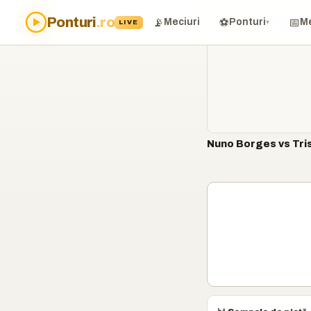
Ponturi
.ro
Acasă
›
Ponturi
›
Nuno Borge
📡
⚽
📅
Meciuri
Ponturi
Me
LIVE
▾
Nuno Borges vs Tris