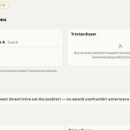
tă ▼
neu
Tristan Boyer
4-6
· Turul 2
🎾
Are un meci anterior la acest turneu
este încă disponibil în 
 la turneul curent (scoruri pe seturi).
eci direct între cei doi jucători — nu există confruntări anterioare