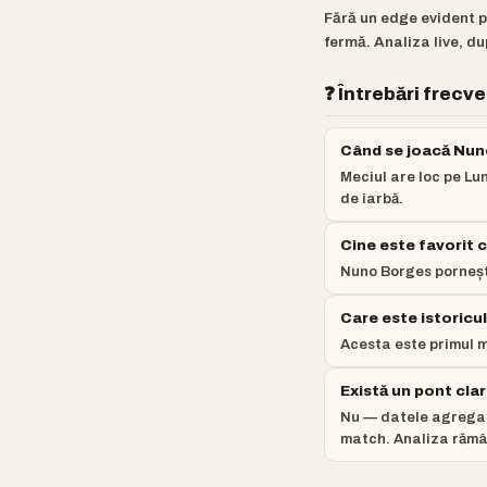
Fără un edge evident 
fermă. Analiza live, du
❓ Întrebări frecv
Când se joacă Nun
Meciul are loc pe Lu
de iarbă.
Cine este favorit
Nuno Borges pornește
Care este istoricu
Acesta este primul m
Există un pont cla
Nu — datele agregat
match. Analiza rămân