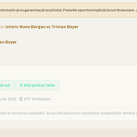
nformativ și nu garantează rezultatul. Pariurile sportive implică riscuri financiare
📈 Istoric Nuno Borges vs Tristan Boyer
tan Boyer
de azi
🎾 Alte ponturi tenis
iunie 2026 · 🏆 ATP Wimbledon
tative la momentul publicării. Sursa oficială pentru rezultatele competițiilor rămâne 