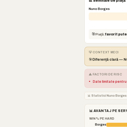
📊 Semnale de piață
Nuno Borges
🎯
Piață:
favorit pute
💡 CONTEXT MECI
🎯
Diferență clară — 
⚠️ FACTORI DE RISC
•
Date limitate pentru
📊 Statistici Nuno Borge
📊 AVANTAJ PE SER
WIN % PE HARD
Borges