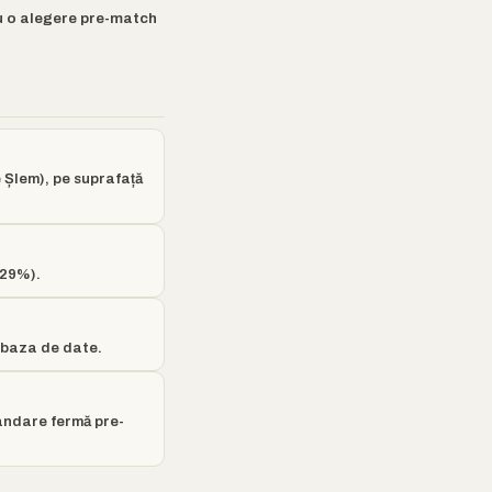
u o alegere pre-match
 Șlem), pe suprafață
~29%).
n baza de date.
andare fermă pre-