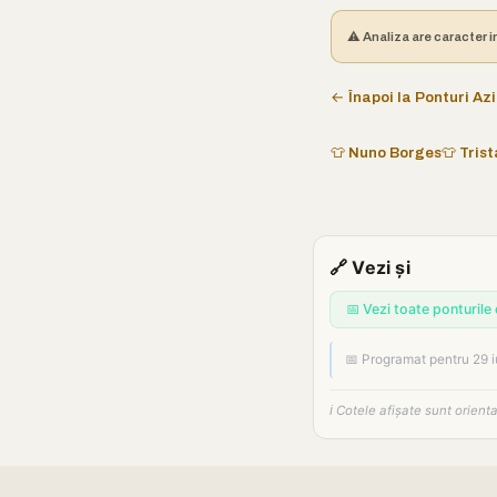
⚠️ Analiza are caracter i
← Înapoi la Ponturi Azi
👕 Nuno Borges
👕 Tris
🔗 Vezi și
📅 Vezi toate ponturile 
📅 Programat pentru 29 
ℹ️ Cotele afișate sunt orien