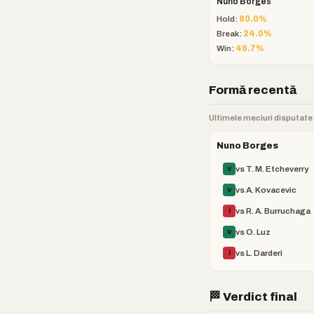
Nuno Borges
Hold:
80.0%
Break:
24.0%
Win:
46.7%
Formă recentă
Ultimele meciuri disputate î
Nuno Borges
vs T. M. Etcheverry
V
vs A. Kovacevic
V
vs R. A. Burruchaga
Î
vs O. Luz
V
vs L. Darderi
Î
🏁 Verdict final