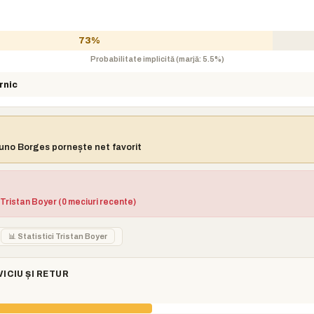
73%
Probabilitate implicită (marjă: 5.5%)
rnic
Nuno Borges pornește net favorit
 Tristan Boyer (0 meciuri recente)
s
📊 Statistici Tristan Boyer
VICIU ȘI RETUR