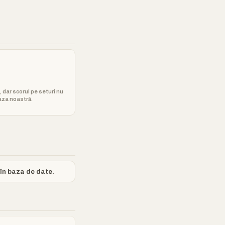
, dar scorul pe seturi nu
baza noastră.
 în baza de date.