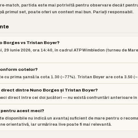
pre-match, partida este mai potrivită pentru observare decât pentr
pă primul set, poate oferi un context mai bun. Pariați responsabil.
ente
o Borges vs Tristan Boyer?
ni, 29 iunie 2026, ora 14:40, în cadrul ATP Wimbledon (turneu de Mare
 conform cotelor?
 cu prima șansă la cota 1.30 (~77%). Tristan Boyer are cota 3.50 (
l direct dintre Nuno Borges și Tristan Boyer?
eci direct între cei doi jucători — nu există confruntări anterioare î
r pentru acest meci?
e disponibile nu indică un avantaj suficient de mare pentru o recom
e orientativă, iar urmărirea live poate fi mai relevantă.