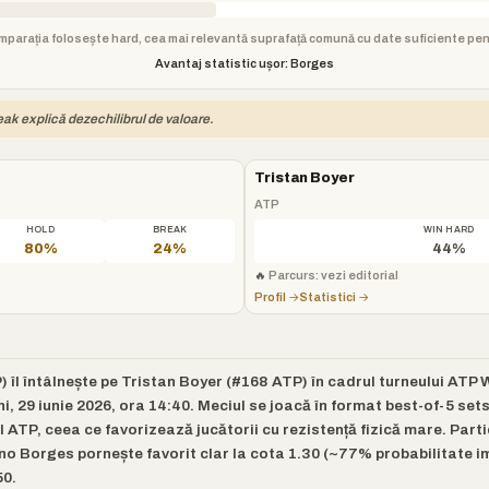
 comparația folosește hard, cea mai relevantă suprafață comună cu date suficiente pe
Avantaj statistic ușor: Borges
reak explică dezechilibrul de valoare.
Tristan Boyer
ATP
HOLD
BREAK
WIN HARD
80%
24%
44%
🔥
Parcurs: vezi editorial
Profil →
Statistici →
îl întâlnește pe Tristan Boyer (#168 ATP) în cadrul turneului ATP 
, 29 iunie 2026, ora 14:40. Meciul se joacă în format best-of-5 sets
l ATP, ceea ce favorizează jucătorii cu rezistență fizică mare. Part
no Borges pornește favorit clar la cota 1.30 (~77% probabilitate imp
50.