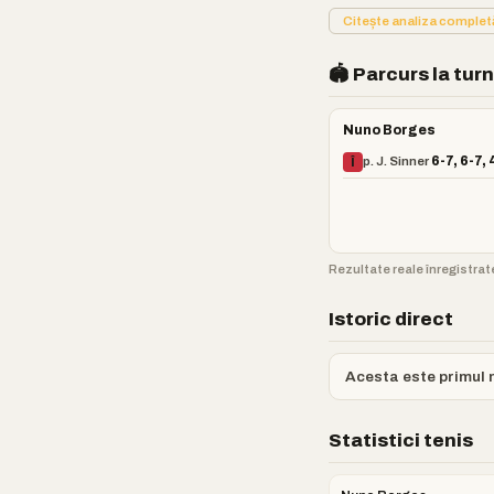
Citește analiza comple
🏟️ Parcurs la tur
Nuno Borges
p. J. Sinner
6-7, 6-7, 
Î
Rezultate reale înregistrate
Istoric direct
Acesta este primul m
Statistici tenis