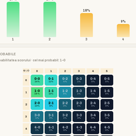
18%
9%
1
2
3
4
ROBABILE
babilitatea scorului · cel mai probabil: 1–0
G \ O
0
1
2
3
4
5
0-0
0-1
0-2
0-3
0-4
0-5
0
14%
11%
4%
1%
0%
0%
1-0
1-1
1-2
1-3
1-4
1-5
1
16%
13%
5%
1%
0%
0%
2-0
2-1
2-2
2-3
2-4
2-5
2
10%
8%
3%
1%
0%
0%
3-0
3-1
3-2
3-3
3-4
3-5
3
4%
3%
1%
0%
0%
0%
4-0
4-1
4-2
4-3
4-4
4-5
4
1%
1%
0%
0%
0%
0%