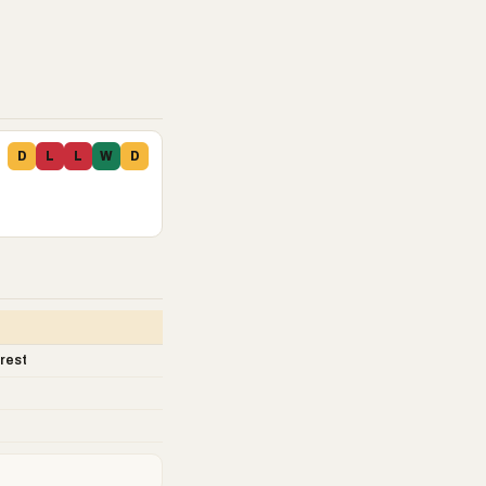
D
L
L
W
D
rest