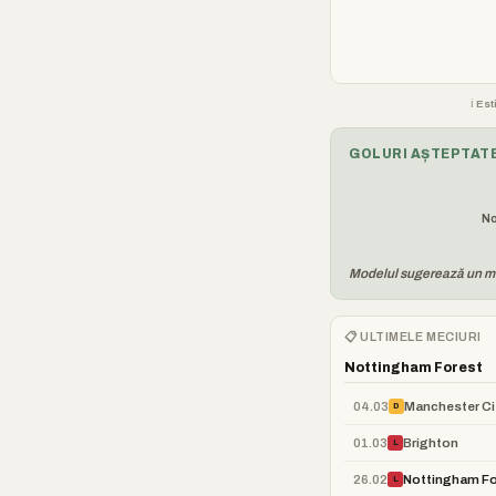
ℹ️ E
GOLURI AȘTEPTATE
No
Modelul sugerează un mec
📋 ULTIMELE MECIURI
Nottingham Forest
04.03
Manchester Ci
D
01.03
Brighton
L
26.02
Nottingham Fo
L