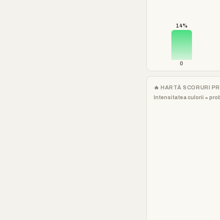
14%
0
🔥 HARTĂ SCORURI P
Intensitatea culorii = pro