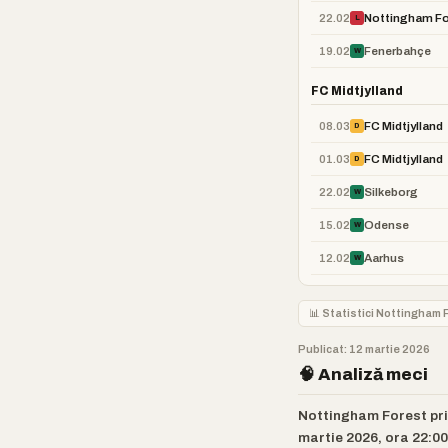
22.02
Nottingham Fo
L
19.02
Fenerbahçe
W
FC Midtjylland
08.03
FC Midtjylland
D
01.03
FC Midtjylland
D
22.02
Silkeborg
W
15.02
Odense
W
12.02
Aarhus
W
📊 Statistici Nottingham 
Publicat: 12 martie 2026
🧠 Analiză meci
Nottingham Forest prim
martie 2026, ora 22:0