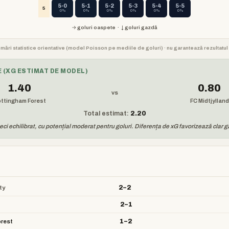
5-0
5-1
5-2
5-3
5-4
5-5
5
0%
0%
0%
0%
0%
0%
→ goluri oaspete · ↓ goluri gazdă
stimări statistice orientative (model Poisson pe mediile de goluri) · nu garantează rezultatul 
 (XG ESTIMAT DE MODEL)
1.40
0.80
vs
ttingham Forest
FC Midtjylland
Total estimat:
2.20
i echilibrat, cu potențial moderat pentru goluri. Diferența de xG favorizează clar 
2–2
ty
2–1
1–2
rest