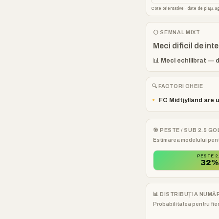
Cote orientative · date de piață 
⚪ SEMNAL MIXT
Meci dificil de int
📊 Meci echilibrat — d
🔍 FACTORI CHEIE
•
FC Midtjylland are u
🎯 PESTE / SUB 2.5 GO
Estimarea modelului pent
PESTE 2
32%
📊 DISTRIBUȚIA NUMĂ
Probabilitatea pentru fiec