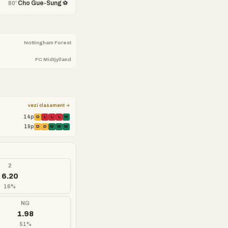
Cho Gue-Sung ⚽
80'
Nottingham Forest
FC Midtjylland
vezi clasament →
14p
D
L
L
L
W
19p
D
D
W
W
W
2
6.20
16%
NG
1.98
51%