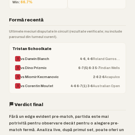
Win:
66.7%
Formă recentă
Ultimele meciuri disputate în circuit (rezultate verificate; nu include
parcursul din turneul curent).
Tristan Schoolkate
4-6, 4-6
Roland Garros (ATP)
vs Darwin Blanch
Î
6-7(5) 6-3 5-7
Indian Wells
vs Dino Prizmic
Î
2-6 2-6
Acapulco
vs Miomir Kecmanovic
Î
4-6 6-7(1) 3-6
Australian Open
vs Corentin Moutet
Î
🏁 Verdict final
Fără un edge evident pre-match, partida este mai
potrivită pentru observare decât pentru o alegere pre-
match fermă. Analiza live, după primul set, poate oferi un