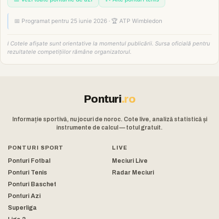
📅 Programat pentru 25 iunie 2026 · 🏆 ATP Wimbledon
ℹ️ Cotele afișate sunt orientative la momentul publicării. Sursa oficială pentru
rezultatele competițiilor rămâne organizatorul.
Ponturi
.ro
Informație sportivă, nu jocuri de noroc. Cote live, analiză statistică și
instrumente de calcul — totul gratuit.
PONTURI SPORT
LIVE
Ponturi Fotbal
Meciuri Live
Ponturi Tenis
Radar Meciuri
Ponturi Baschet
Ponturi Azi
Superliga