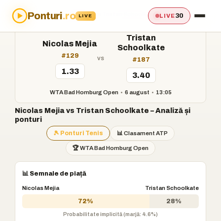
Ponturi
.ro
Acasă
›
Ponturi
›
Nicolas Mejia vs Tristan Schoolkate
30
LIVE
LIVE
Tristan
Nicolas Mejia
Schoolkate
#129
vs
#187
1.33
3.40
WTA Bad Homburg Open
•
6 august
•
13:05
Nicolas Mejia vs Tristan Schoolkate – Analiză și
ponturi
🎾 Ponturi Tenis
📊 Clasament ATP
🏆 WTA Bad Homburg Open
📊 Semnale de piață
Nicolas Mejia
Tristan Schoolkate
72%
28%
Probabilitate implicită (marjă: 4.6%)