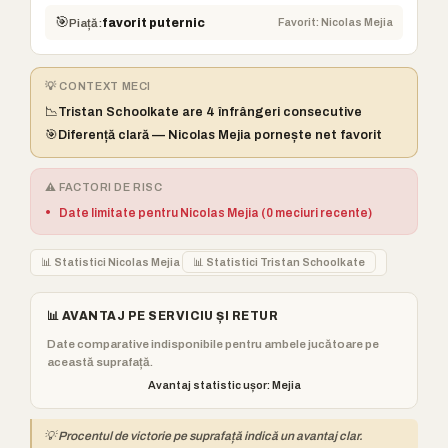
🎯
Favorit: Nicolas Mejia
Piață:
favorit puternic
💡 CONTEXT MECI
📉
Tristan Schoolkate are 4 înfrângeri consecutive
🎯
Diferență clară — Nicolas Mejia pornește net favorit
⚠️ FACTORI DE RISC
•
Date limitate pentru Nicolas Mejia (0 meciuri recente)
📊 Statistici Nicolas Mejia
📊 Statistici Tristan Schoolkate
📊 AVANTAJ PE SERVICIU ȘI RETUR
Date comparative indisponibile pentru ambele jucătoare pe
această suprafață.
Avantaj statistic ușor: Mejia
💡 Procentul de victorie pe suprafață indică un avantaj clar.