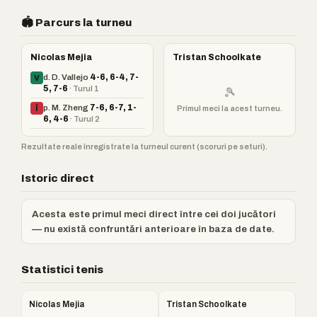
🏟️ Parcurs la turneu
Nicolas Mejia
Tristan Schoolkate
d. D. Vallejo
4-6, 6-4, 7-
V
5, 7-6
· Turul 1
🎾
p. M. Zheng
7-6, 6-7, 1-
Primul meci la acest turneu.
Î
6, 4-6
· Turul 2
Rezultate reale înregistrate la turneul curent (scoruri pe seturi).
Istoric direct
Acesta este primul meci direct între cei doi jucători
— nu există confruntări anterioare în baza de date.
Statistici tenis
Nicolas Mejia
Tristan Schoolkate