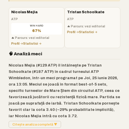
Nicolas Mejia
Tristan Schoolkate
ATP
ATP
WIN HARD
🔥
Parcurs: vezi editorial
67%
Profil →
Statistici →
🔥
Parcurs: vezi editorial
Profil →
Statistici →
🧠 Analiză meci
Nicolas Mejia (#129 ATP) îl întâlnește pe Tristan
Schoolkate (#187 ATP) în cadrul turneului ATP
Wimbledon, într-un meci programat pe Joi, 25 iunie 2026,
ora 13:05. Meciul se joacă în format best-of-5 sets,
specific turneelor de Mare Șlem din circuitul ATP, ceea ce
favorizează jucătorii cu rezistență fizică mare. Partida se
joacă pe suprafață de iarbă. Tristan Schoolkate pornește
favorit clar la cota 3.40 (~29% probabilitate implicită),
iar Nicolas Mejia intră cu cota 3.72.
Citește analiza completă ▼