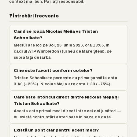
context mai bun. Pariați responsabil.
❓ Întrebări frecvente
Când se joacă Nicolas Mejia vs Tristan
Schoolkate?
Meciul are loc pe Joi, 25 iunie 2026, ora 13:05, în
cadrul ATP Wimbledon (turneu de Mare Șlem), pe
suprafață de iarbă.
Cine este favorit conform cotelor?
Tristan Schoolkate pornește cu prima șansă la cota
3.40 (~29%). Nicolas Mejia are cota 1.33 (~75%).
Care este istoricul direct dintre Nicolas Mejia și
Tristan Schoolkate?
Acesta este primul meci direct între cei doi jucători —
nu există confruntări anterioare în baza de date.
Există un pont clar pentru acest meci?