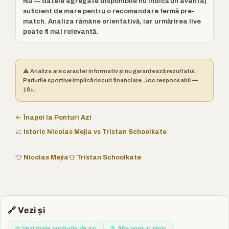
Nu — datele agregate disponibile nu indică un avantaj
suficient de mare pentru o recomandare fermă pre-
match. Analiza rămâne orientativă, iar urmărirea live
poate fi mai relevantă.
⚠️ Analiza are caracter informativ și nu garantează rezultatul.
Pariurile sportive implică riscuri financiare. Joc responsabil —
18+.
← Înapoi la Ponturi Azi
📈 Istoric Nicolas Mejia vs Tristan Schoolkate
👕 Nicolas Mejia
👕 Tristan Schoolkate
🔗 Vezi și
📅 Vezi toate ponturile de azi
🎾 Alte ponturi tenis