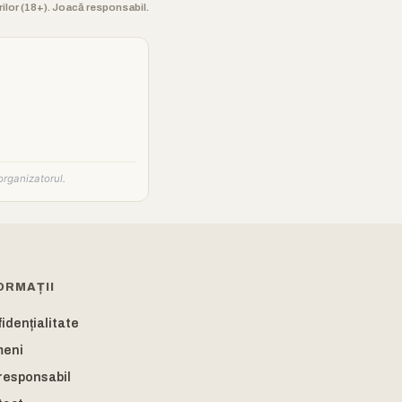
orilor (18+). Joacă responsabil.
organizatorul.
ORMAȚII
idențialitate
meni
responsabil