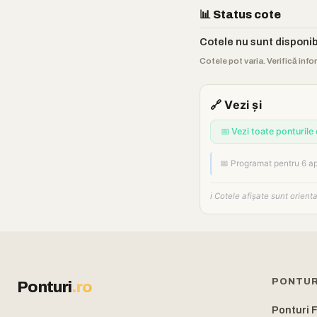
📊 Status cote
Cotele nu sunt disponi
Cotele pot varia. Verifică info
🔗 Vezi și
📅 Vezi toate ponturile 
📅 Programat pentru 6 ap
ℹ️ Cotele afișate sunt orien
PONTUR
Ponturi
.ro
Ponturi 