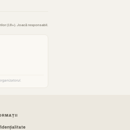
orilor (18+). Joacă responsabil.
organizatorul.
ORMAȚII
idențialitate