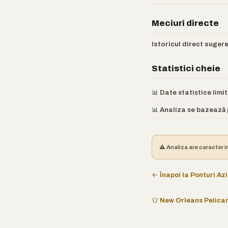
Meciuri directe
Istoricul direct sugere
Statistici cheie
📊 Date statistice lim
📊 Analiza se bazează p
⚠️ Analiza are caracter i
← Înapoi la Ponturi Azi
👕 New Orleans Pelica