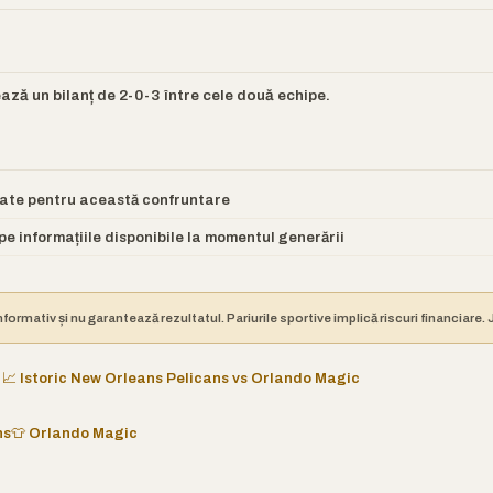
ază un bilanț de 2-0-3 între cele două echipe.
itate pentru această confruntare
e informațiile disponibile la momentul generării
nformativ și nu garantează rezultatul. Pariurile sportive implică riscuri financiare
📈 Istoric New Orleans Pelicans vs Orlando Magic
ns
👕 Orlando Magic