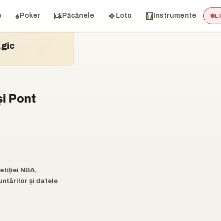
♠️
🎰
🍀
🧮
o
Poker
Păcănele
Loto
Instrumente
L
gic
i Pont
etiției NBA,
ntărilor și datele