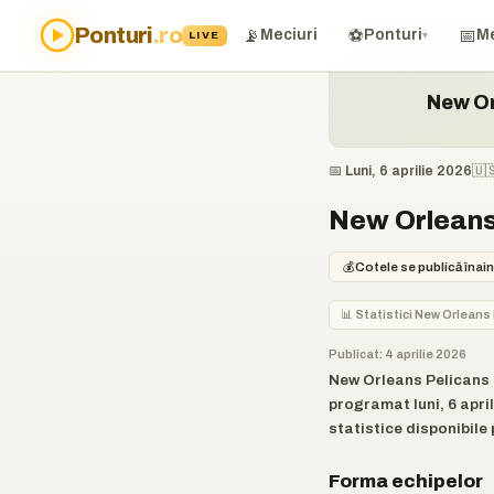
Ponturi
.ro
Acasă
›
Ponturi
›
New Orlean
📡
⚽
📅
Meciuri
Ponturi
Me
LIVE
▾
New Or
📅 Luni, 6 aprilie 2026
🇺
New Orleans 
💰
Cotele se publică înain
📊 Statistici New Orleans
Publicat: 4 aprilie 2026
New Orleans Pelicans p
programat luni, 6 april
statistice disponibile 
Forma echipelor