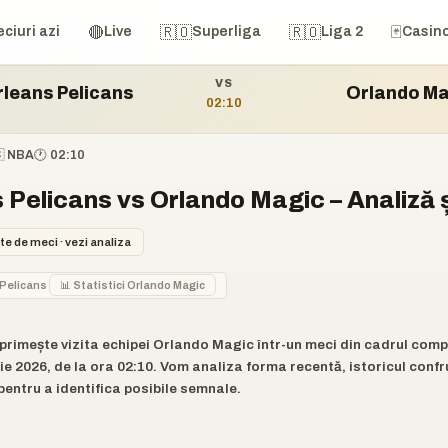
s Pelicans vs Orlando Magic
🔴
🇷🇴
🇷🇴
🃏
ciuri azi
Live
Superliga
Liga 2
Casin
VS
leans Pelicans
Orlando Ma
02:10
🇸 NBA
🕐 02:10
Pelicans vs Orlando Magic – Analiză ș
te de meci · vezi analiza
 Pelicans
📊 Statistici Orlando Magic
rimește vizita echipei Orlando Magic într-un meci din cadrul comp
ie 2026, de la ora 02:10. Vom analiza forma recentă, istoricul confru
pentru a identifica posibile semnale.