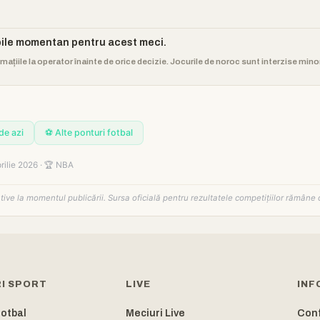
bile momentan pentru acest meci.
rmațiile la operator înainte de orice decizie. Jocurile de noroc sunt interzise min
de azi
⚽ Alte ponturi fotbal
rilie 2026 · 🏆 NBA
tative la momentul publicării. Sursa oficială pentru rezultatele competițiilor rămâne 
I SPORT
LIVE
INF
Fotbal
Meciuri Live
Conf