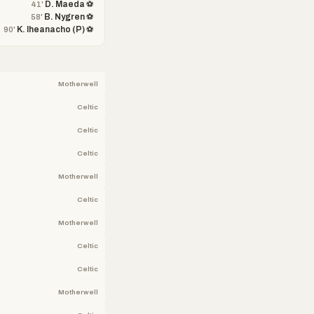
D. Maeda ⚽
41'
B. Nygren ⚽
58'
K. Iheanacho (P) ⚽
90'
Motherwell
Celtic
Celtic
Celtic
Motherwell
Celtic
Motherwell
Celtic
Celtic
Motherwell