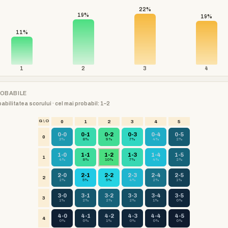
22%
19%
19%
11%
1
2
3
4
ROBABILE
babilitatea scorului · cel mai probabil: 1–2
G \ O
0
1
2
3
4
5
0-0
0-1
0-2
0-3
0-4
0-5
0
3%
8%
9%
7%
4%
2%
1-0
1-1
1-2
1-3
1-4
1-5
1
4%
8%
10%
7%
4%
2%
2-0
2-1
2-2
2-3
2-4
2-5
2
2%
5%
5%
4%
2%
1%
3-0
3-1
3-2
3-3
3-4
3-5
3
1%
2%
2%
2%
1%
0%
4-0
4-1
4-2
4-3
4-4
4-5
4
0%
0%
1%
0%
0%
0%