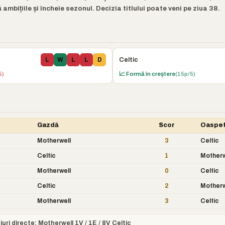
mbițiile și încheie sezonul. Decizia titlului poate veni pe ziua 38.
Celtic
L
W
L
L
D
5)
📈 Formă în creștere
(15p/5)
Gazdă
Scor
Oaspe
Motherwell
3
Celtic
Celtic
1
Motherw
Motherwell
0
Celtic
Celtic
2
Motherw
Motherwell
3
Celtic
iuri directe: Motherwell 1V / 1E / 8V Celtic