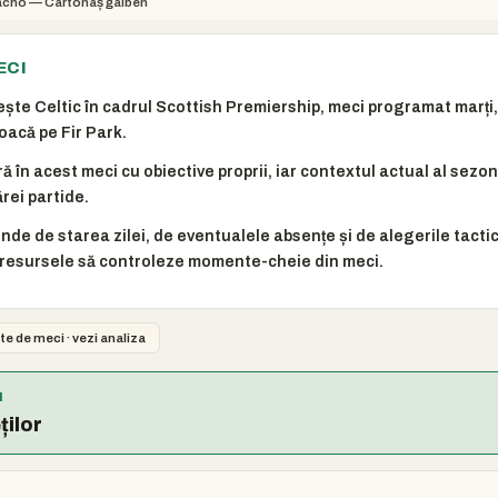
acho — Cartonaș galben
ECI
ște Celtic în cadrul Scottish Premiership, meci programat marți,
joacă pe Fir Park.
ă în acest meci cu obiective proprii, iar contextul actual al sez
rei partide.
inde de starea zilei, de eventualele absențe și de alegerile tactic
resursele să controleze momente-cheie din meci.
te de meci · vezi analiza
I
ților