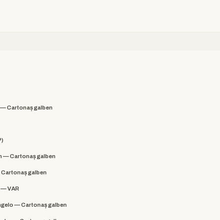
— Cartonaș galben
P)
 — Cartonaș galben
 Cartonaș galben
y — VAR
gelo — Cartonaș galben