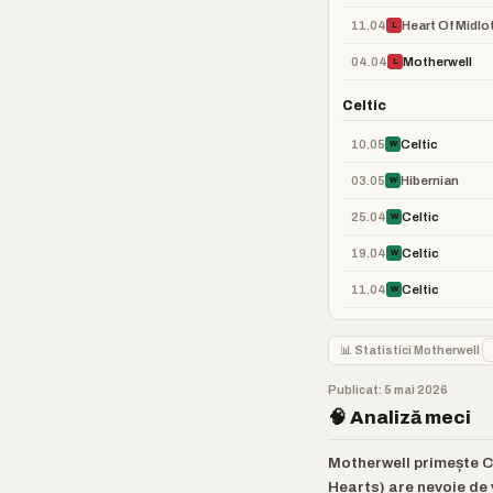
11.04
Heart Of Midlo
L
04.04
Motherwell
L
Celtic
10.05
Celtic
W
03.05
Hibernian
W
25.04
Celtic
W
19.04
Celtic
W
11.04
Celtic
W
📊 Statistici Motherwell
Publicat: 5 mai 2026
🧠 Analiză meci
Motherwell primește Ce
Hearts) are nevoie de v