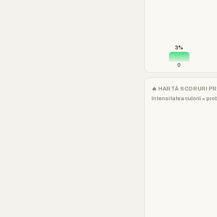
3%
0
🔥 HARTĂ SCORURI P
Intensitatea culorii = pro