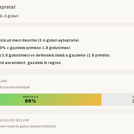
erpretat
2–3 goluri
dică un meci deschis (3.4 goluri așteptate)
00% + gazdele primesc 1.8 goluri/meci
2.8 goluri/meci vs defensivă slabă a gazdelor (1.8 primite)
end ascendent, gazdele în regres
LURI
ru pontul principal
PESTE 2.5
S
66%
RULUI DE GOLURI
are total de goluri (model statistic)