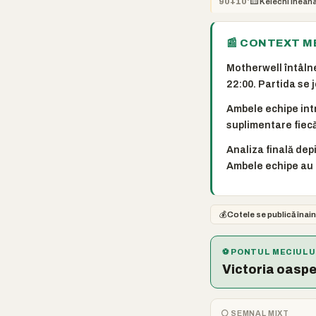
🟨
90+10'
Kelechi Ihean
📰 CONTEXT M
Motherwell întâlne
22:00. Partida se 
Ambele echipe intr
suplimentare fiecă
Analiza finală dep
Ambele echipe au 
💰
Cotele se publică înain
⚽ PONTUL MECIULU
Victoria oaspe
⚪ SEMNAL MIXT