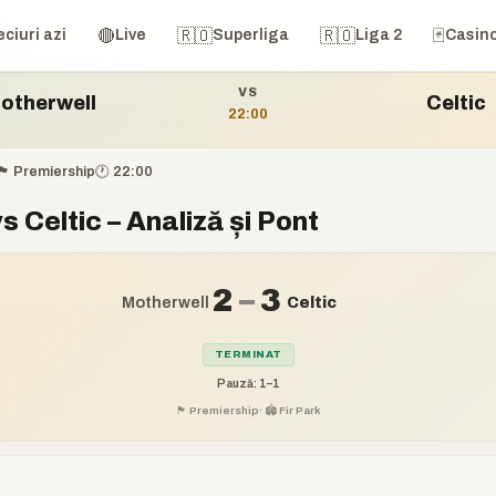
vs Celtic
🔴
🇷🇴
🇷🇴
🃏
ciuri azi
Live
Superliga
Liga 2
Casin
VS
otherwell
Celtic
22:00
🏴󠁧󠁢󠁳󠁣󠁴󠁿 Premiership
🕐 22:00
 Celtic – Analiză și Pont
2
–
3
Motherwell
Celtic
TERMINAT
Pauză: 1–1
🏴󠁧󠁢󠁳󠁣󠁴󠁿 Premiership
· 🏟️ Fir Park