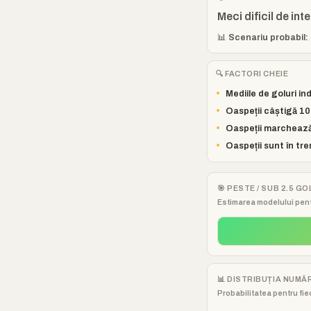
Meci dificil de int
📊 Scenariu probabil: 
🔍 FACTORI CHEIE
•
Mediile de goluri in
•
Oaspeții câștigă 1
•
Oaspeții marchează 
•
Oaspeții sunt în tr
🎯 PESTE / SUB 2.5 GO
Estimarea modelului pent
📊 DISTRIBUȚIA NUMĂ
Probabilitatea pentru fiec