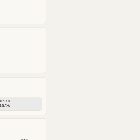
UB 2.5
34%