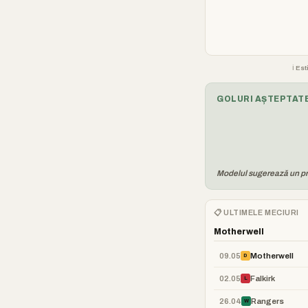
ℹ️ E
GOLURI AȘTEPTATE
Modelul sugerează un prof
📋 ULTIMELE MECIURI
Motherwell
09.05
Motherwell
D
02.05
Falkirk
L
26.04
Rangers
W