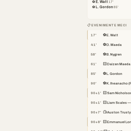
⚽ E. Watt
17'
⚽ L. Gordon
85'
📋 EVENIMENTE MECI
⚽
17'
E. Watt
⚽
41'
D. Maeda
⚽
58'
B. Nygren
🟨
61'
Daizen Maeda 
⚽
85'
L. Gordon
⚽
90'
K. Iheanacho (
🟨
90+1'
Sam Nicholson
🟨
90+1'
Liam Scales —
📺
90+7'
Auston Trust
🟨
90+8'
Emmanuel Lon