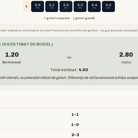
5-0
5-1
5-2
5-3
5-4
5-5
5
0%
0%
0%
0%
0%
0%
→ goluri oaspete · ↓ goluri gazdă
stimări statistice orientative (model Poisson pe mediile de goluri) · nu garantează rezultatul 
 (XG ESTIMAT DE MODEL)
1.20
2.80
vs
Motherwell
Celtic
Total estimat:
4.00
il ofensiv, cu potențial ridicat de goluri. Diferența de xG favorizează echipa oaspe
1–1
1–0
2–3