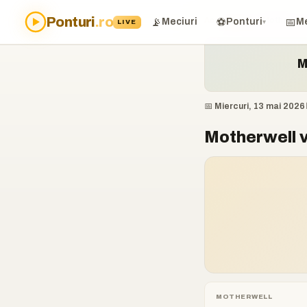
Ponturi
.ro
Acasă
›
Ponturi
›
Motherwell 
📡
⚽
📅
Meciuri
Ponturi
Me
LIVE
▾
M
📅 Miercuri, 13 mai 2026
Motherwell vs
MOTHERWELL