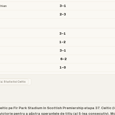
3–1
thian
2–3
3–1
1–2
3–1
6–2
1–0
📊 Statistici Celtic
ltic pe Fir Park Stadium în Scottish Premiership etapa 37. Celtic (l
ictorie pentru a păstra speranțele de titlu (al 5-lea consecutiv). Mo