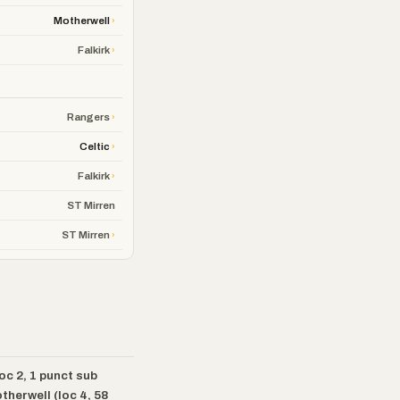
›
Motherwell
›
Falkirk
›
Rangers
›
Celtic
›
Falkirk
ST Mirren
›
ST Mirren
oc 2, 1 punct sub
therwell (loc 4, 58