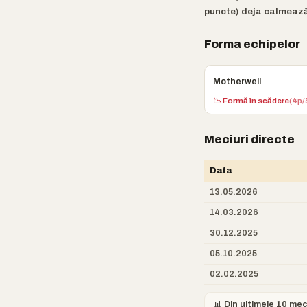
puncte) deja calmează a
Forma echipelor
Motherwell
📉 Formă în scădere
(4p/
Meciuri directe
Data
13.05.2026
14.03.2026
30.12.2025
05.10.2025
02.02.2025
📊 Din ultimele 10 mec