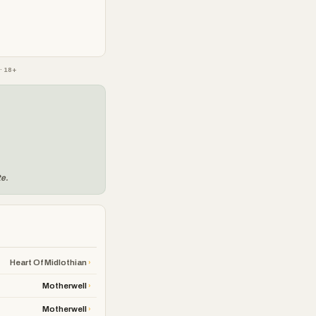
· 18+
te.
›
Heart Of Midlothian
›
Motherwell
›
Motherwell