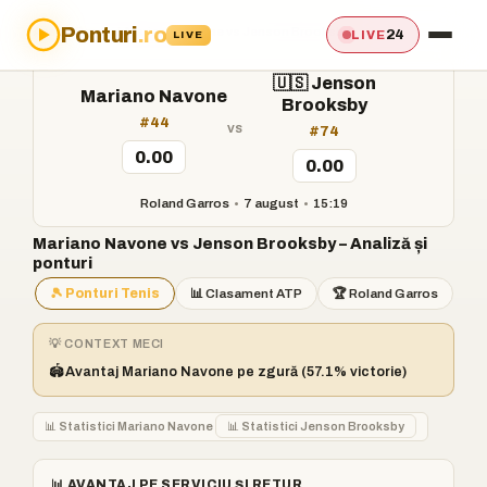
Ponturi
.ro
Acasă
›
Ponturi
›
Mariano Navone vs Jenson Brooksby
24
LIVE
LIVE
🇺🇸 Jenson
Mariano Navone
Brooksby
#44
vs
#74
0.00
0.00
Roland Garros
•
7 august
•
15:19
Mariano Navone vs Jenson Brooksby – Analiză și
ponturi
🎾 Ponturi Tenis
📊 Clasament ATP
🏆 Roland Garros
💡 CONTEXT MECI
🏟️
Avantaj Mariano Navone pe zgură (57.1% victorie)
📊 Statistici Mariano Navone
📊 Statistici Jenson Brooksby
📊 AVANTAJ PE SERVICIU ȘI RETUR