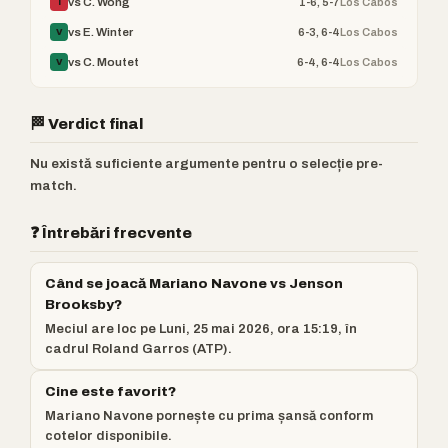
1-6, 5-7
Los Cabos
vs C. Wong
Î
6-3, 6-4
Los Cabos
vs E. Winter
V
6-4, 6-4
Los Cabos
vs C. Moutet
V
🏁 Verdict final
Nu există suficiente argumente pentru o selecție pre-
match.
❓ Întrebări frecvente
Când se joacă Mariano Navone vs Jenson
Brooksby?
Meciul are loc pe Luni, 25 mai 2026, ora 15:19, în
cadrul Roland Garros (ATP).
Cine este favorit?
Mariano Navone pornește cu prima șansă conform
cotelor disponibile.