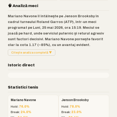
🧠 Analiză meci
Mariano Navone îl întâlnește pe Jenson Brooksby în
cadrul turneului Roland Garros (ATP), într-un meci
programat pe Luni, 25 mai 2026, ora 15:19. Meciul se
joacă pe hard, unde serviciul puternic și returul agresiv
sunt factori decisivi. Mariano Navone pornește favorit
clar la cota 1.17 (~85%), cu un avantaj evident.
Citește analiza completă ▼
Istoric direct
Statistici tenis
Mariano Navone
Jenson Brooksby
Hold:
76.0%
Hold:
78.0%
Break:
24.0%
Break:
23.0%