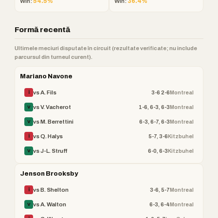
Win:
54.5%
Win:
36.4%
Formă recentă
Ultimele meciuri disputate în circuit (rezultate verificate; nu include
parcursul din turneul curent).
Mariano Navone
3-6 2-6
Montreal
vs A. Fils
Î
1-6, 6-3, 6-3
Montreal
vs V. Vacherot
V
6-3, 6-7, 6-3
Montreal
vs M. Berrettini
V
5-7, 3-6
Kitzbuhel
vs Q. Halys
Î
6-0, 6-3
Kitzbuhel
vs J-L. Struff
V
Jenson Brooksby
3-6, 5-7
Montreal
vs B. Shelton
Î
6-3, 6-4
Montreal
vs A. Walton
V