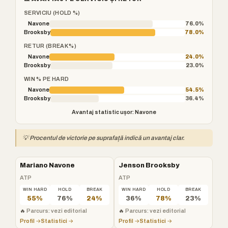
SERVICIU (HOLD %)
Navone
76.0%
Brooksby
78.0%
RETUR (BREAK %)
Navone
24.0%
Brooksby
23.0%
WIN % PE HARD
Navone
54.5%
Brooksby
36.4%
Avantaj statistic ușor: Navone
💡 Procentul de victorie pe suprafață indică un avantaj clar.
Mariano Navone
Jenson Brooksby
ATP
ATP
WIN HARD
HOLD
BREAK
WIN HARD
HOLD
BREAK
55%
76%
24%
36%
78%
23%
🔥
Parcurs: vezi editorial
🔥
Parcurs: vezi editorial
Profil →
Statistici →
Profil →
Statistici →