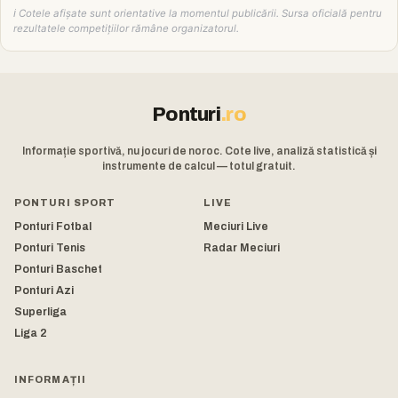
ℹ️ Cotele afișate sunt orientative la momentul publicării. Sursa oficială pentru
rezultatele competițiilor rămâne organizatorul.
Ponturi
.ro
Informație sportivă, nu jocuri de noroc. Cote live, analiză statistică și
instrumente de calcul — totul gratuit.
PONTURI SPORT
LIVE
Ponturi Fotbal
Meciuri Live
Ponturi Tenis
Radar Meciuri
Ponturi Baschet
Ponturi Azi
Superliga
Liga 2
INFORMAȚII