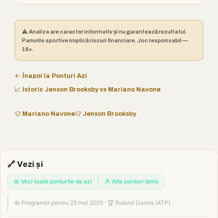
⚠️ Analiza are caracter informativ și nu garantează rezultatul.
Pariurile sportive implică riscuri financiare. Joc responsabil —
18+.
← Înapoi la Ponturi Azi
📈 Istoric Jenson Brooksby vs Mariano Navone
👕 Mariano Navone
👕 Jenson Brooksby
🔗 Vezi și
📅 Vezi toate ponturile de azi
🎾 Alte ponturi tenis
📅 Programat pentru 25 mai 2026 · 🏆 Roland Garros (ATP)