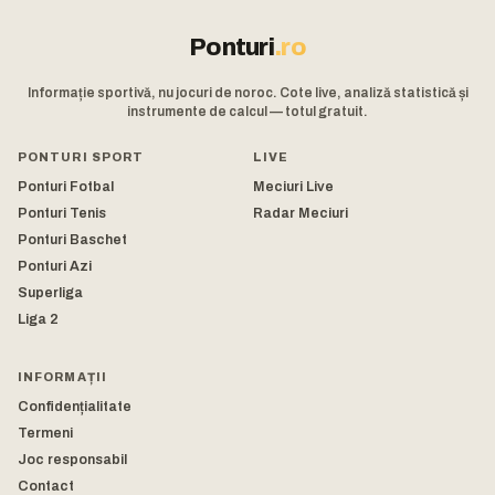
Ponturi
.ro
Informație sportivă, nu jocuri de noroc. Cote live, analiză statistică și
instrumente de calcul — totul gratuit.
PONTURI SPORT
LIVE
Ponturi Fotbal
Meciuri Live
Ponturi Tenis
Radar Meciuri
Ponturi Baschet
Ponturi Azi
Superliga
Liga 2
INFORMAȚII
Confidențialitate
Termeni
Joc responsabil
Contact