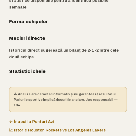
statistice disponibile pentru a identifica posibile
semnale.
Forma echipelor
Meciuri directe
Istoricul direct sugerează un bilanț de 2-1-2 între cele
două echipe.
Statistici cheie
⚠️ Analiza are caracter informativ și nu garantează rezultatul.
Pariurile sportive implică riscuri financiare. Joc responsabil —
18+.
← Înapoi la Ponturi Azi
📈 Istoric Houston Rockets vs Los Angeles Lakers