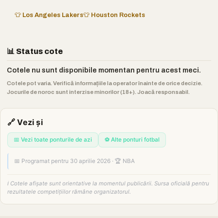
👕 Los Angeles Lakers
👕 Houston Rockets
📊 Status cote
Cotele nu sunt disponibile momentan pentru acest meci.
Cotele pot varia. Verifică informațiile la operator înainte de orice decizie.
Jocurile de noroc sunt interzise minorilor (18+). Joacă responsabil.
🔗 Vezi și
📅 Vezi toate ponturile de azi
⚽ Alte ponturi fotbal
📅 Programat pentru 30 aprilie 2026 · 🏆 NBA
ℹ️ Cotele afișate sunt orientative la momentul publicării. Sursa oficială pentru
rezultatele competițiilor rămâne organizatorul.