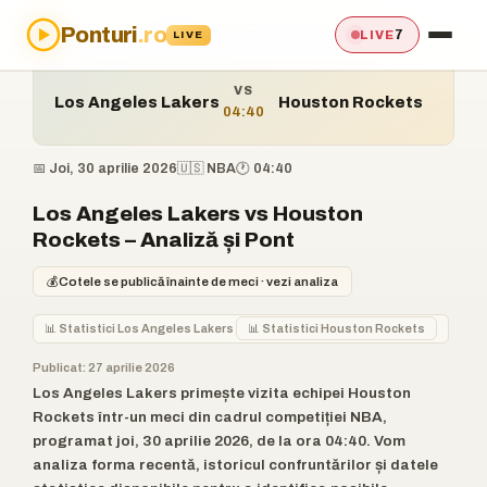
Ponturi
.ro
Acasă
›
Ponturi
›
Los Angeles Lakers vs Houston Rockets
7
LIVE
LIVE
VS
Los Angeles Lakers
Houston Rockets
04:40
📅 Joi, 30 aprilie 2026
🇺🇸 NBA
🕐 04:40
Los Angeles Lakers vs Houston
Rockets – Analiză și Pont
💰
Cotele se publică înainte de meci · vezi analiza
📊 Statistici Los Angeles Lakers
📊 Statistici Houston Rockets
Publicat: 27 aprilie 2026
Los Angeles Lakers primește vizita echipei Houston
Rockets într-un meci din cadrul competiției NBA,
programat joi, 30 aprilie 2026, de la ora 04:40. Vom
analiza forma recentă, istoricul confruntărilor și datele