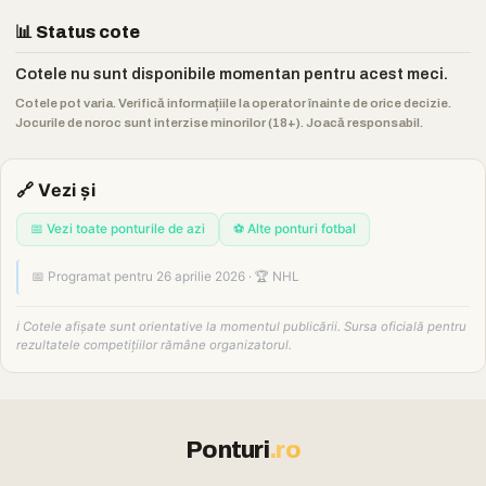
📊 Status cote
Cotele nu sunt disponibile momentan pentru acest meci.
Cotele pot varia. Verifică informațiile la operator înainte de orice decizie.
Jocurile de noroc sunt interzise minorilor (18+). Joacă responsabil.
🔗 Vezi și
📅 Vezi toate ponturile de azi
⚽ Alte ponturi fotbal
📅 Programat pentru 26 aprilie 2026 · 🏆 NHL
ℹ️ Cotele afișate sunt orientative la momentul publicării. Sursa oficială pentru
rezultatele competițiilor rămâne organizatorul.
Ponturi
.ro