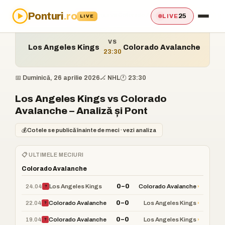
Ponturi
.ro
Acasă
›
Ponturi
›
Los Angeles Kings vs Colorado Avalanche
25
LIVE
LIVE
VS
Los Angeles Kings
Colorado Avalanche
23:30
📅 Duminică, 26 aprilie 2026
🏒 NHL
🕐 23:30
Los Angeles Kings vs Colorado
Avalanche – Analiză și Pont
💰
Cotele se publică înainte de meci · vezi analiza
📋 ULTIMELE MECIURI
Colorado Avalanche
0–0
24.04
›
Los Angeles Kings
Colorado Avalanche
?
0–0
22.04
›
Colorado Avalanche
Los Angeles Kings
?
0–0
19.04
›
Colorado Avalanche
Los Angeles Kings
?