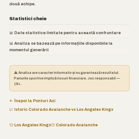
două echipe.
Statistici cheie
📊 Date statistice limitate pentru această confruntare
📊 Analiza se bazează pe informațiile disponibile la
momentul generării
⚠️ Analiza are caracter informativ și nu garantează rezultatul.
Pariurile sportive implică riscuri financiare. Joc responsabil —
18+.
← Înapoi la Ponturi Azi
📈 Istoric Colorado Avalanche vs Los Angeles Kings
👕 Los Angeles Kings
👕 Colorado Avalanche