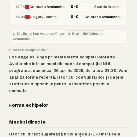
0–0
17.04
›
Colorado Avalanche
Seattle Kraken
?
0–0
15.04
›
Calgary Flames
Colorado Avalanche
?
📊 Statistici Los Angeles Kings
📊 Statistici Colorado
Avalanche
Publicat: 24 aprilie 2026
Los Angeles Kings primește vizita echipei Colorado
Avalanche într-un meci din cadrul competiției NHL,
programat duminică, 26 aprilie 2026, de la ora 23:30. Vom
analiza forma recentă, istoricul confruntărilor și datele
statistice disponibile pentru a identifica posibile
semnale.
Forma echipelor
Meciuri directe
Istoricul direct sugerează un bilanț de 1-1-3 între cele