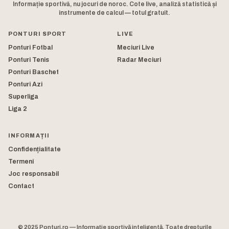
Informație sportivă, nu jocuri de noroc. Cote live, analiză statistică și
instrumente de calcul — totul gratuit.
PONTURI SPORT
LIVE
Ponturi Fotbal
Meciuri Live
Ponturi Tenis
Radar Meciuri
Ponturi Baschet
Ponturi Azi
Superliga
Liga 2
INFORMAȚII
Confidențialitate
Termeni
Joc responsabil
Contact
© 2025 Ponturi.ro — Informație sportivă inteligentă. Toate drepturile