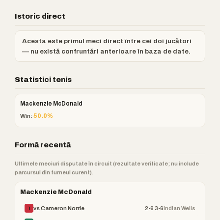
Istoric direct
Acesta este primul meci direct între cei doi jucători
— nu există confruntări anterioare în baza de date.
Statistici tenis
Mackenzie McDonald
Win:
50.0%
Formă recentă
Ultimele meciuri disputate în circuit (rezultate verificate; nu include
parcursul din turneul curent).
Mackenzie McDonald
2-6 3-6
Indian Wells
vs Cameron Norrie
Î