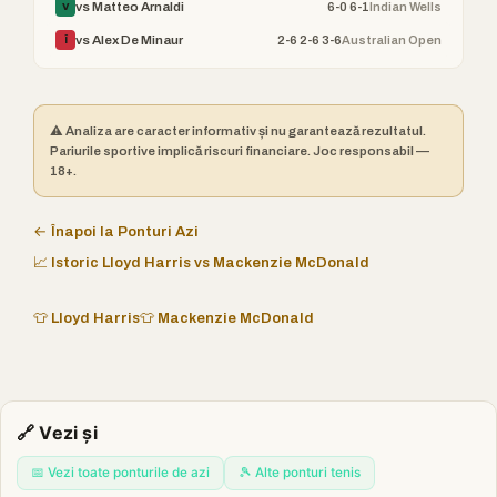
6-0 6-1
Indian Wells
vs Matteo Arnaldi
V
2-6 2-6 3-6
Australian Open
vs Alex De Minaur
Î
⚠️ Analiza are caracter informativ și nu garantează rezultatul.
Pariurile sportive implică riscuri financiare. Joc responsabil —
18+.
← Înapoi la Ponturi Azi
📈 Istoric Lloyd Harris vs Mackenzie McDonald
👕 Lloyd Harris
👕 Mackenzie McDonald
🔗 Vezi și
📅 Vezi toate ponturile de azi
🎾 Alte ponturi tenis