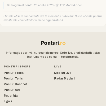
📅 Programat pentru 20 aprilie 2026 · 🏆 ATP Madrid Open
ℹ️ Cotele afișate sunt orientative la momentul publicării. Sursa oficială pentru
rezultatele competițiilor rămâne organizatorul.
Ponturi
.ro
Informație sportivă, nu jocuri de noroc. Cote live, analiză statistică și
instrumente de calcul — totul gratuit.
PONTURI SPORT
LIVE
Ponturi Fotbal
Meciuri Live
Ponturi Tenis
Radar Meciuri
Ponturi Baschet
Ponturi Azi
Superliga
Liga 2