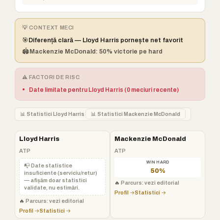
💡 CONTEXT MECI
🎯
Diferență clară — Lloyd Harris pornește net favorit
🏟️
Mackenzie McDonald: 50% victorie pe hard
⚠️ FACTORI DE RISC
•
Date limitate pentru Lloyd Harris (0 meciuri recente)
📊 Statistici Lloyd Harris
📊 Statistici Mackenzie McDonald
Lloyd Harris
Mackenzie McDonald
ATP
ATP
WIN HARD
📭 Date statistice
50%
insuficiente (serviciu/retur)
— afișăm doar statistici
🔥
Parcurs: vezi editorial
validate, nu estimări.
Profil →
Statistici →
🔥
Parcurs: vezi editorial
Profil →
Statistici →