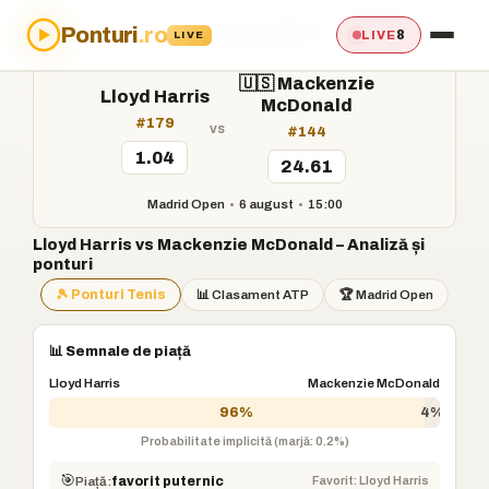
Ponturi
.ro
Acasă
›
Ponturi
›
Lloyd Harris vs Mackenzie McDonald
8
LIVE
LIVE
🇺🇸 Mackenzie
Lloyd Harris
McDonald
#179
vs
#144
1.04
24.61
Madrid Open
•
6 august
•
15:00
Lloyd Harris vs Mackenzie McDonald – Analiză și
ponturi
🎾 Ponturi Tenis
📊 Clasament ATP
🏆 Madrid Open
📊 Semnale de piață
Lloyd Harris
Mackenzie McDonald
96%
4%
Probabilitate implicită (marjă: 0.2%)
🎯
Favorit: Lloyd Harris
Piață:
favorit puternic