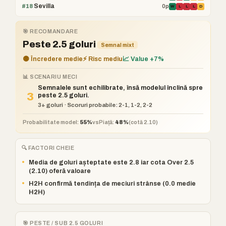
Sevilla
#18
0p
W
L
L
L
D
🎯 RECOMANDARE
Peste 2.5 goluri
Semnal mixt
🟡 Încredere medie
⚡ Risc mediu
📈 Value +7%
📊 SCENARIU MECI
Semnalele sunt echilibrate, însă modelul înclină spre
3
peste 2.5 goluri.
3+ goluri · Scoruri probabile: 2-1, 1-2, 2-2
Probabilitate model:
55%
vs
Piață:
48%
(cotă 2.10)
🔍 FACTORI CHEIE
•
Media de goluri așteptate este 2.8 iar cota Over 2.5
(2.10) oferă valoare
•
H2H confirmă tendința de meciuri strânse (0.0 medie
H2H)
🎯 PESTE / SUB 2.5 GOLURI