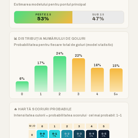
Estimarea modelului pentru pontul principal
PESTE 2.5
SUB 2.5
53%
47%
📊 DISTRIBUȚIA NUMĂRULUI DE GOLURI
Probabilitatea pentru fiecare total de goluri (model statistic)
24%
22%
17%
16%
15%
6%
0
1
2
3
4
5+
🔥 HARTĂ SCORURI PROBABILE
Intensitatea culorii = probabilitatea scorului · cel mai probabil: 1–1
G \ O
0
1
2
3
4
5
0-0
0-1
0-2
0-3
0-4
0-5
0
6%
7%
4%
1%
0%
0%