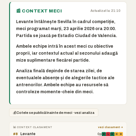
📰 CONTEXT MECI
Actualizat la: 21:10
Levante întâlnește Sevilla în cadrul competiție,
meci programat marți, 23 aprilie 2026 ora 20:00.
Partida se joacă pe Estadio Ciudad de Valencia.
Ambele echipe intră în acest meci cu obiective
proprii, iar contextul actual al sezonului adaugă
mize suplimentare fiecărei partide.
Analiza finală depinde de starea zilei, de
eventualele absențe și de alegerile tactice ale
antrenorilor. Ambele echipe au resursele să
controleze momente-cheie din meci.
💰
Cotele se publică înainte de meci · vezi analiza
📊 CONTEXT CLASAMENT
vezi clasament →
Levante
#8
0p
W
L
W
D
D