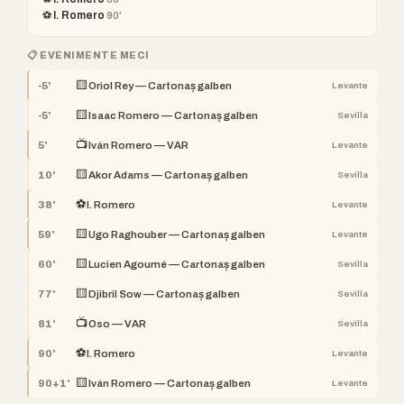
⚽ I. Romero
90'
📋 EVENIMENTE MECI
🟨
-5'
Oriol Rey — Cartonaș galben
Levante
🟨
-5'
Isaac Romero — Cartonaș galben
Sevilla
📺
5'
Iván Romero — VAR
Levante
🟨
10'
Akor Adams — Cartonaș galben
Sevilla
⚽
38'
I. Romero
Levante
🟨
59'
Ugo Raghouber — Cartonaș galben
Levante
🟨
60'
Lucien Agoumé — Cartonaș galben
Sevilla
🟨
77'
Djibril Sow — Cartonaș galben
Sevilla
📺
81'
Oso — VAR
Sevilla
⚽
90'
I. Romero
Levante
🟨
90+1'
Iván Romero — Cartonaș galben
Levante