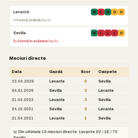
Levante
W
L
W
D
D
➖ Formă stabilă
(8p/5)
Sevilla
W
L
L
L
D
📉 Formă în scădere
(4p/5)
Meciuri directe
Data
Gazdă
Scor
Oaspete
23.04.2026
Levante
0
Sevilla
04.01.2026
Sevilla
3
Levante
21.04.2022
Levante
3
Sevilla
24.10.2021
Sevilla
3
Levante
21.04.2021
Levante
1
Sevilla
📊 Din ultimele 10 meciuri directe: Levante 2V / 1E / 7V
Sevilla