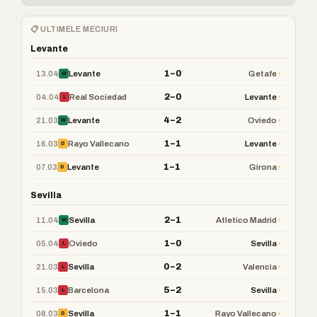
📋 ULTIMELE MECIURI
Levante
1–0
13.04
›
Levante
Getafe
W
2–0
04.04
›
Real Sociedad
Levante
L
4–2
21.03
›
Levante
Oviedo
W
1–1
16.03
›
Rayo Vallecano
Levante
D
1–1
07.03
›
Levante
Girona
D
Sevilla
2–1
11.04
›
Sevilla
Atletico Madrid
W
1–0
05.04
›
Oviedo
Sevilla
L
0–2
21.03
›
Sevilla
Valencia
L
5–2
15.03
›
Barcelona
Sevilla
L
1–1
08.03
›
Sevilla
Rayo Vallecano
D