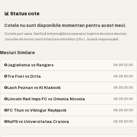
📊 Status cote
Cotele nu sunt disponibile momentan pentru acest meci.
Cotele pot varia. Verifică informațiile la operator înainte de orice decizie.
Jocurile de noroc sunt interzise minorilor (18+). Joacă responsabil.
Meciuri Similare
⚽
Jagiellonia vs Rangers
06.08 22:00
⚽
Tre Fiori vs Drita
06.08 20:00
⚽
Lech Poznan vs KI Klaksvik
06.08 20:00
⚽
Lincoln Red Imps FC vs Omonia Nicosia
06.08 20:00
⚽
FC Thun vs Vikingur Reykjavik
06.08 20:00
⚽
KuPS vs Universitatea Craiova
06.08 20:00