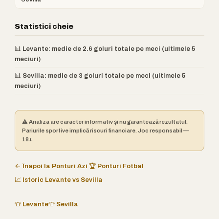
Statistici cheie
📊 Levante: medie de 2.6 goluri totale pe meci (ultimele 5
meciuri)
📊 Sevilla: medie de 3 goluri totale pe meci (ultimele 5
meciuri)
⚠️ Analiza are caracter informativ și nu garantează rezultatul.
Pariurile sportive implică riscuri financiare. Joc responsabil —
18+.
← Înapoi la Ponturi Azi
🏆 Ponturi Fotbal
📈 Istoric Levante vs Sevilla
👕 Levante
👕 Sevilla