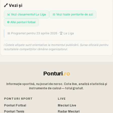
🔗 Vezi și
📊 Vezi clasamentul La Liga
📅 Vezi toate ponturile de azi
⚽ Alte ponturi fotbal
📅 Programat pentru 23 aprilie 2026 · 🏆 La Liga
ℹ️ Cotele afișate sunt orientative la momentul publicării. Sursa oficială pentru
rezultatele competițiilor rămâne organizatorul.
Ponturi
.ro
Informație sportivă, nu jocuri de noroc. Cote live, analiză statistică și
instrumente de calcul — totul gratuit.
PONTURI SPORT
LIVE
Ponturi Fotbal
Meciuri Live
Ponturi Tenis
Radar Meciuri