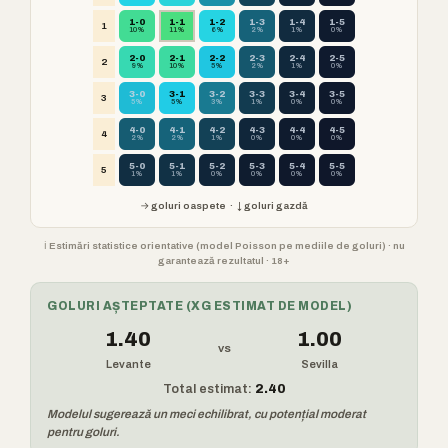
1-0
1-1
1-2
1-3
1-4
1-5
1
10%
11%
6%
2%
1%
0%
2-0
2-1
2-2
2-3
2-4
2-5
2
9%
10%
5%
2%
1%
0%
3-0
3-1
3-2
3-3
3-4
3-5
3
5%
5%
3%
1%
0%
0%
4-0
4-1
4-2
4-3
4-4
4-5
4
2%
2%
1%
0%
0%
0%
5-0
5-1
5-2
5-3
5-4
5-5
5
1%
1%
0%
0%
0%
0%
→ goluri oaspete · ↓ goluri gazdă
ℹ️ Estimări statistice orientative (model Poisson pe mediile de goluri) · nu
garantează rezultatul · 18+
GOLURI AȘTEPTATE (XG ESTIMAT DE MODEL)
1.40
1.00
vs
Levante
Sevilla
Total estimat:
2.40
Modelul sugerează un meci echilibrat, cu potențial moderat
pentru goluri.