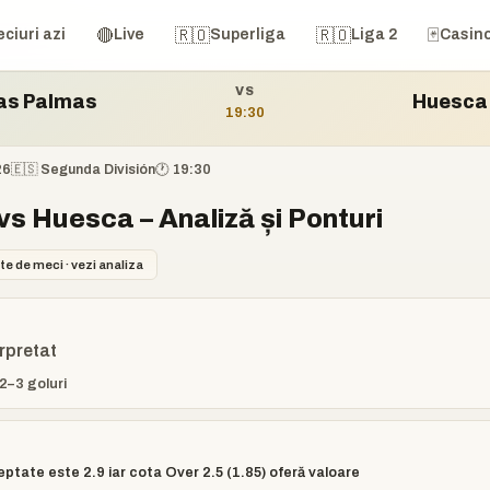
 vs Huesca
🔴
🇷🇴
🇷🇴
🃏
ciuri azi
Live
Superliga
Liga 2
Casin
VS
as Palmas
Huesca
19:30
26
🇪🇸 Segunda División
🕐 19:30
s Huesca – Analiză și Ponturi
te de meci · vezi analiza
erpretat
2–3 goluri
eptate este 2.9 iar cota Over 2.5 (1.85) oferă valoare