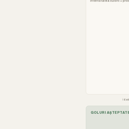
Intensitatea culorii = pro
ℹ️ E
GOLURI AȘTEPTATE