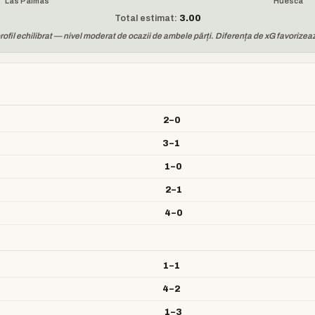
Las Palmas
Huesca
Total estimat:
3.00
ofil echilibrat — nivel moderat de ocazii de ambele părți. Diferența de xG favorizea
2–0
3–1
1–0
2–1
4–0
1–1
4–2
1–3