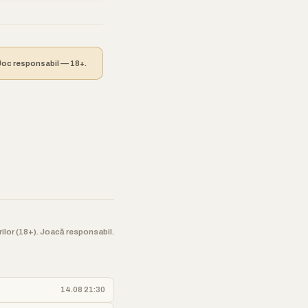
. Joc responsabil — 18+.
orilor (18+). Joacă responsabil.
14.08 21:30