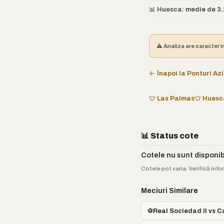
📊 Huesca: medie de 3.2
⚠️ Analiza are caracter i
← Înapoi la Ponturi Azi
👕 Las Palmas
👕 Huesc
📊 Status cote
Cotele nu sunt disponi
Cotele pot varia. Verifică info
Meciuri Similare
⚽
Real Sociedad II vs C