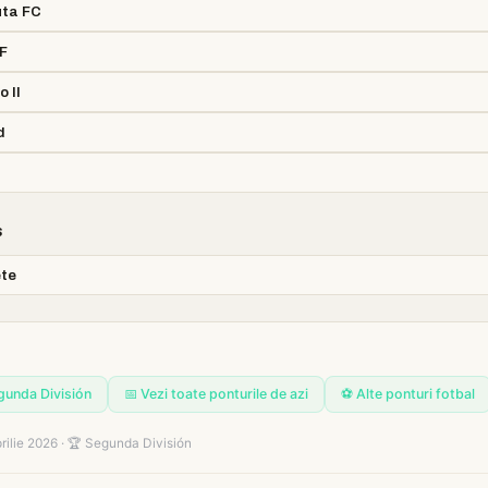
uta FC
F
 II
d
s
ete
gunda División
📅 Vezi toate ponturile de azi
⚽ Alte ponturi fotbal
rilie 2026 · 🏆 Segunda División