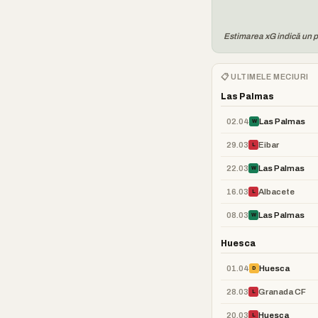
Estimarea xG indică un pr
📋 ULTIMELE MECIURI
Las Palmas
02.04
Las Palmas
W
29.03
Eibar
L
22.03
Las Palmas
W
16.03
Albacete
L
08.03
Las Palmas
W
Huesca
01.04
Huesca
D
28.03
Granada CF
L
20.03
Huesca
L