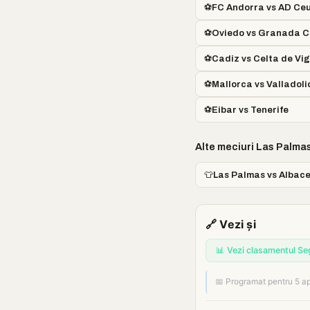
⚽
FC Andorra vs AD Ce
⚽
Oviedo vs Granada C
⚽
Cadiz vs Celta de Vigo
⚽
Mallorca vs Valladoli
⚽
Eibar vs Tenerife
Alte meciuri Las Palma
👕
Las Palmas vs Albac
🔗 Vezi și
📊 Vezi clasamentul Se
📅 Programat pentru 5 ap