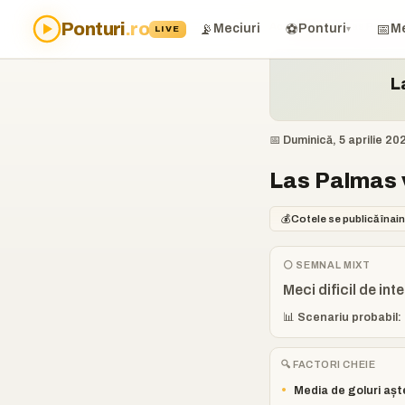
Ponturi
.ro
Acasă
›
Ponturi
›
Las Palmas
📡
⚽
📅
Meciuri
Ponturi
Me
LIVE
▾
L
📅 Duminică, 5 aprilie 20
Las Palmas v
💰
Cotele se publică înain
⚪ SEMNAL MIXT
Meci dificil de int
📊 Scenariu probabil: 
🔍 FACTORI CHEIE
•
Media de goluri așt