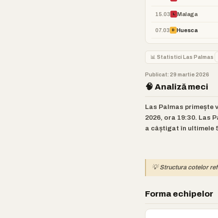
15.03
Malaga
L
07.03
Huesca
D
📊 Statistici Las Palmas
Publicat: 29 martie 2026
🧠 Analiză meci
Las Palmas primește vi
2026, ora 19:30. Las Pa
a câștigat în ultimele
💡 Structura cotelor ref
Forma echipelor