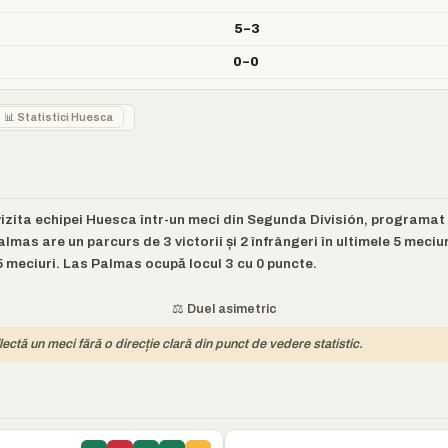
5–3
0–0
📊 Statistici Huesca
zita echipei Huesca într-un meci din Segunda División, programat p
lmas are un parcurs de 3 victorii și 2 înfrângeri în ultimele 5 meciu
 5 meciuri. Las Palmas ocupă locul 3 cu 0 puncte.
⚖️ Duel asimetric
lectă un meci fără o direcție clară din punct de vedere statistic.