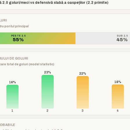
.0 goluri/meci vs defensivă slabă a oaspeților (2.2 primite)
LURI
ru pontul principal
PESTE 2.5
SUB 2.5
55%
45%
RULUI DE GOLURI
are total de goluri (model statistic)
23%
22%
16%
16%
1
2
3
4
ROBABILE