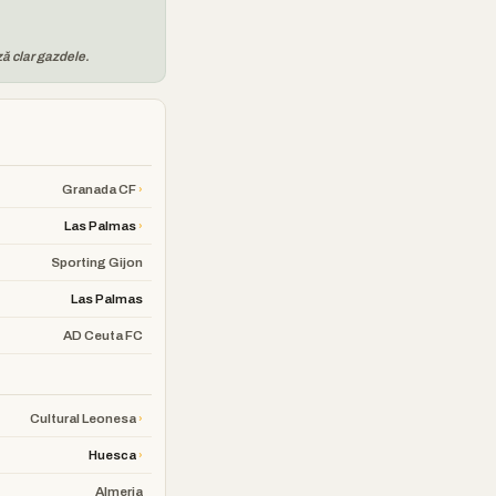
ză clar gazdele.
›
Granada CF
›
Las Palmas
Sporting Gijon
Las Palmas
AD Ceuta FC
›
Cultural Leonesa
›
Huesca
Almeria