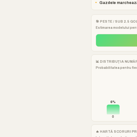
•
Gazdele marchează 2
🎯 PESTE / SUB 2.5 GO
Estimarea modelului pent
📊 DISTRIBUȚIA NUMĂ
Probabilitatea pentru fiec
6%
0
🔥 HARTĂ SCORURI P