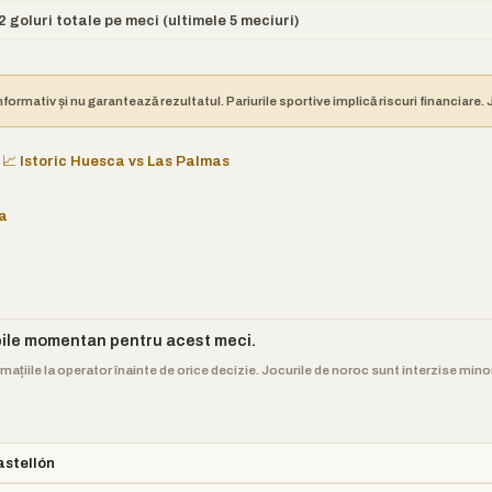
 goluri totale pe meci (ultimele 5 meciuri)
nformativ și nu garantează rezultatul. Pariurile sportive implică riscuri financiare
📈 Istoric Huesca vs Las Palmas
a
bile momentan pentru acest meci.
rmațiile la operator înainte de orice decizie. Jocurile de noroc sunt interzise min
astellón