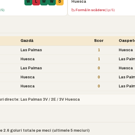
Huesca
W
L
W
W
D
/5)
📉 Formă în scădere
(1p/5)
Gazdă
Scor
Oaspet
Las Palmas
1
Huesca
Huesca
1
Las Pal
Las Palmas
0
Huesca
Huesca
0
Las Pal
Huesca
0
Las Pal
uri directe: Las Palmas 3V / 2E / 3V Huesca
 2.6 goluri totale pe meci (ultimele 5 meciuri)