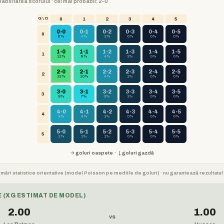
babilitatea scorului · cel mai probabil: 2–0
G \ O
0
1
2
3
4
5
0-0
0-1
0-2
0-3
0-4
0-5
0
6%
4%
2%
0%
0%
0%
1-0
1-1
1-2
1-3
1-4
1-5
1
12%
9%
4%
1%
0%
0%
2-0
2-1
2-2
2-3
2-4
2-5
2
12%
10%
4%
1%
0%
0%
3-0
3-1
3-2
3-3
3-4
3-5
3
8%
7%
3%
1%
0%
0%
4-0
4-1
4-2
4-3
4-4
4-5
4
4%
4%
1%
0%
0%
0%
5-0
5-1
5-2
5-3
5-4
5-5
5
2%
1%
1%
0%
0%
0%
→ goluri oaspete · ↓ goluri gazdă
stimări statistice orientative (model Poisson pe mediile de goluri) · nu garantează rezultatul 
 (XG ESTIMAT DE MODEL)
2.00
1.00
vs