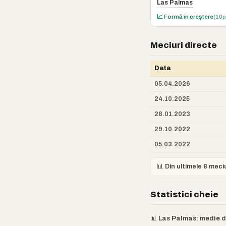
Las Palmas
📈 Formă în creștere
(10p
Meciuri directe
Data
05.04.2026
24.10.2025
28.01.2023
29.10.2022
05.03.2022
📊 Din ultimele 8 meci
Statistici cheie
📊 Las Palmas: medie de