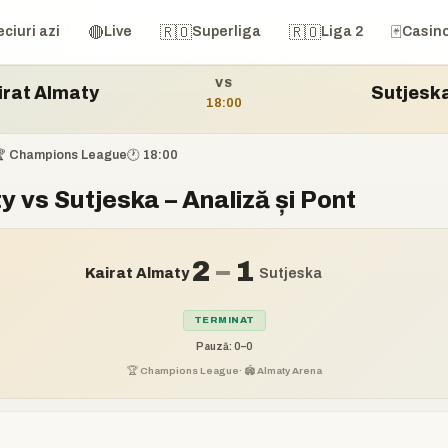
ty vs Sutjeska
🔴
🇷🇴
🇷🇴
🃏
ciuri azi
Live
Superliga
Liga 2
Casin
VS
irat Almaty
Sutjesk
18:00
 Champions League
🕐 18:00
y vs Sutjeska – Analiză și Pont
2
–
1
Kairat Almaty
Sutjeska
TERMINAT
Pauză: 0–0
🏆 Champions League
· 🏟️ Almaty Arena