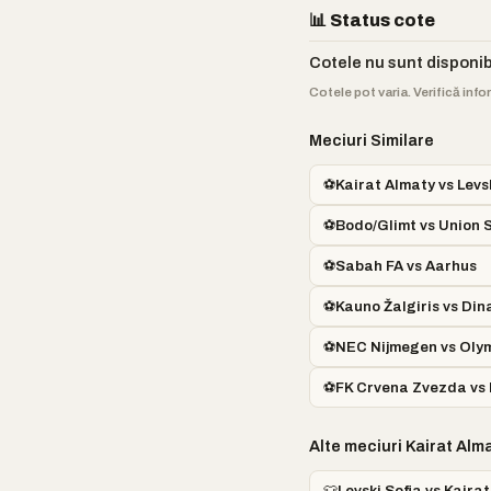
📊 Status cote
Cotele nu sunt disponi
Cotele pot varia. Verifică info
Meciuri Similare
⚽
Kairat Almaty vs Levs
⚽
Bodo/Glimt vs Union S
⚽
Sabah FA vs Aarhus
⚽
Kauno Žalgiris vs Di
⚽
NEC Nijmegen vs Oly
⚽
FK Crvena Zvezda vs
Alte meciuri Kairat Alm
👕
Levski Sofia vs Kaira