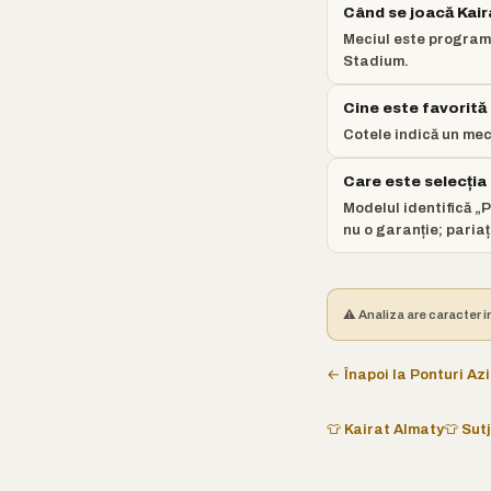
Când se joacă Kair
Meciul este programa
Stadium.
Cine este favorit
Cotele indică un meci
Care este selecția
Modelul identifică „P
nu o garanție; pariaț
⚠️ Analiza are caracter i
← Înapoi la Ponturi Azi
👕 Kairat Almaty
👕 Sut