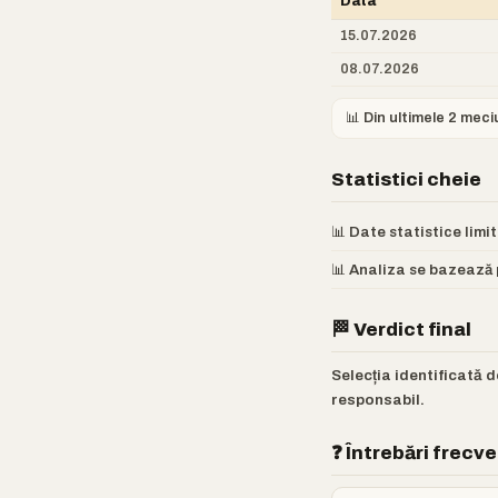
Data
15.07.2026
08.07.2026
📊 Din ultimele 2 meci
Statistici cheie
📊 Date statistice lim
📊 Analiza se bazează p
🏁 Verdict final
Selecția identificată d
responsabil.
❓ Întrebări frecv