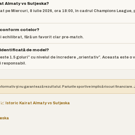
at Almaty vs Sutjeska?
t pe Miercuri, 8 iulie 2026, ora 18:00, în cadrul Champions League,
ă conform cotelor?
 echilibrat, fără un favorit clar pre-match.
 identificată de model?
este 1.5 goluri” cu nivelul de încredere „orientativ”. Aceasta este o 
i responsabil.
nformativ și nu garantează rezultatul. Pariurile sportive implică riscuri financiare
📈 Istoric Kairat Almaty vs Sutjeska
jeska