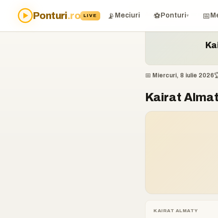
Ponturi
.ro
Acasă
›
Ponturi
›
Kairat Alma
📡
⚽
📅
Meciuri
Ponturi
Me
LIVE
▾
Ka
📅 Miercuri, 8 iulie 2026

Kairat Almat
KAIRAT ALMATY