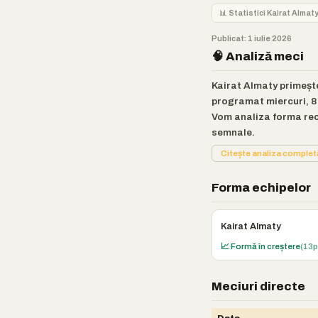
📊 Statistici Kairat Almat
Publicat: 1 iulie 2026
🧠 Analiză meci
Kairat Almaty primește
programat miercuri, 8 
Vom analiza forma recen
semnale.
Citește analiza comple
Forma echipelor
Kairat Almaty
📈 Formă în creștere
(13p
Meciuri directe