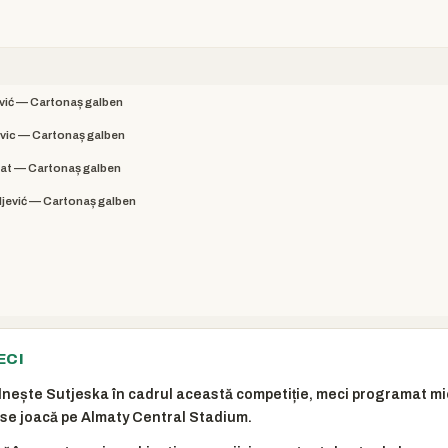
ić — Cartonaș galben
vic — Cartonaș galben
at — Cartonaș galben
ljević — Cartonaș galben
ECI
lnește Sutjeska în cadrul această competiție, meci programat mie
 se joacă pe Almaty Central Stadium.