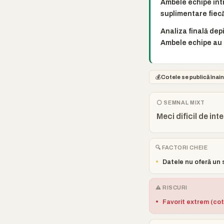
Ambele echipe intr
suplimentare fiecă
Analiza finală dep
Ambele echipe au 
💰
Cotele se publică înain
⚪ SEMNAL MIXT
Meci dificil de int
🔍 FACTORI CHEIE
•
Datele nu oferă un 
⚠️ RISCURI
•
Favorit extrem (cot