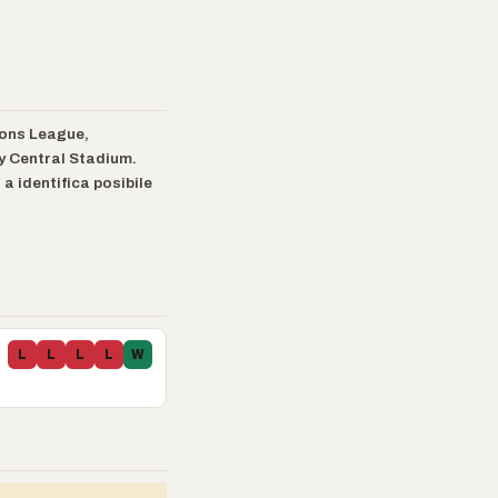
ions League,
ty Central Stadium.
 a identifica posibile
L
L
L
L
W