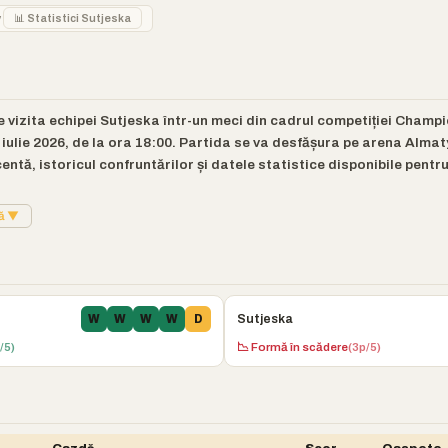
y
📊 Statistici Sutjeska
 vizita echipei Sutjeska într-un meci din cadrul competiției Champ
iulie 2026, de la ora 18:00. Partida se va desfășura pe arena Alma
tă, istoricul confruntărilor și datele statistice disponibile pentru
tă ▼
Sutjeska
W
W
W
W
D
/5)
📉 Formă în scădere
(3p/5)