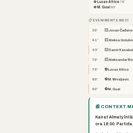
⚽ Lucas Africo
76'
⚽ M. Gual
90'
📋 EVENIMENTE MECI
🟨
35'
Jovan Čađenov
🟨
41'
Aleksa Golubo
🟨
43'
Damir Kasabul
🟨
75'
Aleksandar Bo
⚽
76'
Lucas Africo
⚽
90'
M. Mrvaljevic
⚽
90'
M. Gual
📰 CONTEXT M
Kairat Almaty întâ
ora 18:00. Partida