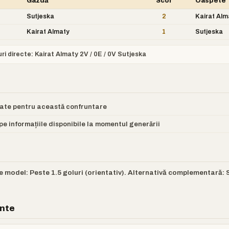
Gazdă
Scor
Oaspete
Sutjeska
2
Kairat Alm
Kairat Almaty
1
Sutjeska
uri directe: Kairat Almaty 2V / 0E / 0V Sutjeska
itate pentru această confruntare
e informațiile disponibile la momentul generării
e model: Peste 1.5 goluri (orientativ). Alternativă complementară: S
ente