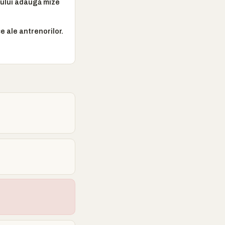
onului adaugă mize
e ale antrenorilor.