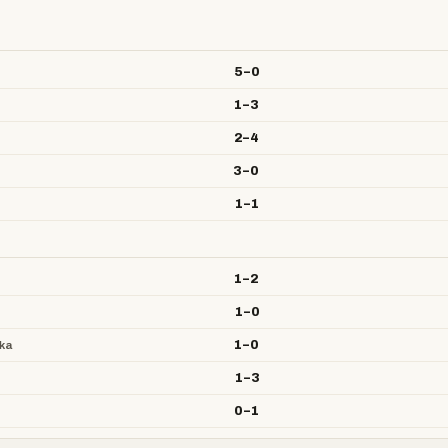
5–0
1–3
2–4
3–0
1–1
1–2
1–0
1–0
ka
1–3
0–1