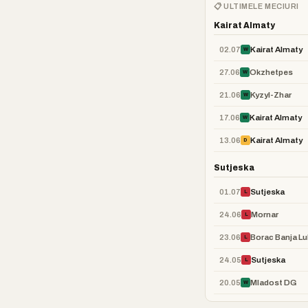
📋 ULTIMELE MECIURI
Kairat Almaty
02.07
Kairat Almaty
W
27.06
Okzhetpes
W
21.06
Kyzyl-Zhar
W
17.06
Kairat Almaty
W
13.06
Kairat Almaty
D
Sutjeska
01.07
Sutjeska
L
24.06
Mornar
L
23.06
Borac Banja Lu
L
24.05
Sutjeska
L
20.05
Mladost DG
W