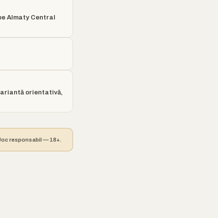
 pe Almaty Central
variantă orientativă,
. Joc responsabil — 18+.