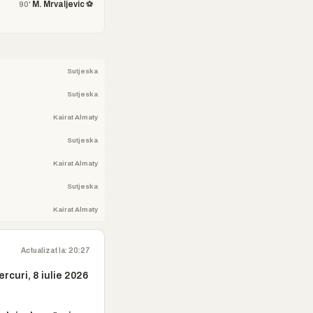
M. Mrvaljevic ⚽
90'
Sutjeska
Sutjeska
Kairat Almaty
Sutjeska
Kairat Almaty
Sutjeska
Kairat Almaty
Actualizat la: 20:27
rcuri, 8 iulie 2026