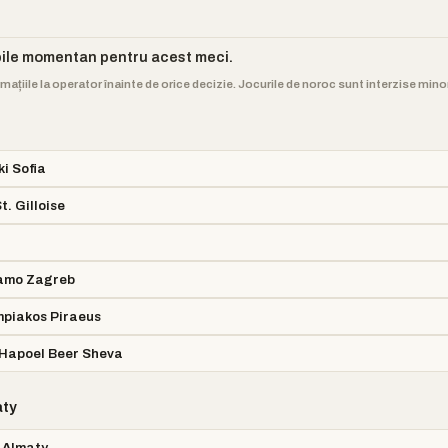
bile momentan pentru acest meci.
rmațiile la operator înainte de orice decizie. Jocurile de noroc sunt interzise min
ki Sofia
t. Gilloise
namo Zagreb
mpiakos Piraeus
 Hapoel Beer Sheva
aty
t Almaty