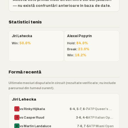
— nu există confruntări anterioare în baza de date.
Statistici tenis
Jiri Lehecka
Alexei Popyrin
Win:
50.0%
Hold:
84.0%
Break:
23.0%
Win:
18.2%
Formă recentă
Ultimele meciuri disputate în circuit (rezultate verificate; nu include
parcursul din turneul curent).
Jiri Lehecka
6-4, 5-7, 6-7
ATP Queen's Club Champ
vs Rinky Hijikata
Î
3-6, 4-6
ATP Italian Open
vs Casper Ruud
Î
7-6, 7-5
ATP Miami Open
vs Martin Landaluce
V