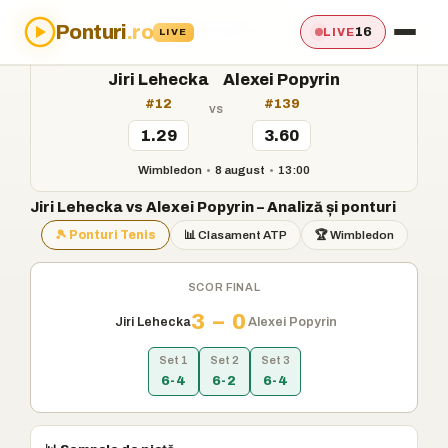
Ponturi
.ro
Acasă
›
Ponturi
›
Jiri Lehecka vs Alexei Popyrin
16
LIVE
LIVE
Jiri Lehecka
Alexei Popyrin
#12
#139
vs
1.29
3.60
Wimbledon
•
8 august
•
13:00
Jiri Lehecka vs Alexei Popyrin – Analiză și ponturi
🎾 Ponturi Tenis
📊 Clasament ATP
🏆 Wimbledon
SCOR FINAL
3 – 0
Jiri Lehecka
Alexei Popyrin
Set 1
Set 2
Set 3
6-4
6-2
6-4