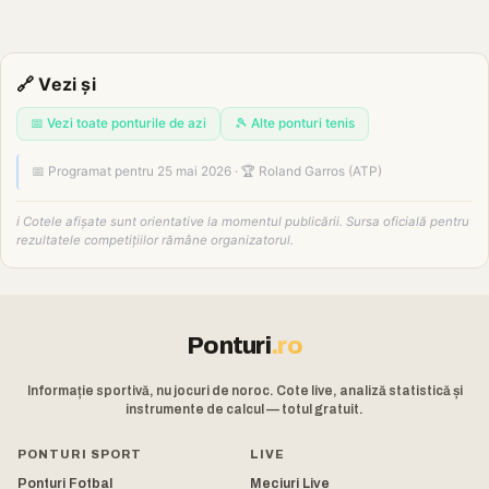
🔗 Vezi și
📅 Vezi toate ponturile de azi
🎾 Alte ponturi tenis
📅 Programat pentru 25 mai 2026 · 🏆 Roland Garros (ATP)
ℹ️ Cotele afișate sunt orientative la momentul publicării. Sursa oficială pentru
rezultatele competițiilor rămâne organizatorul.
Ponturi
.ro
Informație sportivă, nu jocuri de noroc. Cote live, analiză statistică și
instrumente de calcul — totul gratuit.
PONTURI SPORT
LIVE
Ponturi Fotbal
Meciuri Live