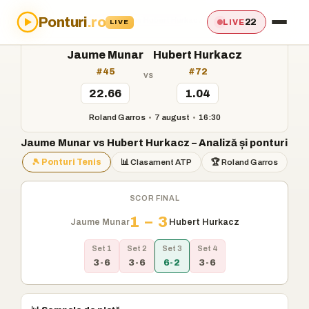
Ponturi
.ro
Acasă
›
Ponturi
›
Jaume Munar vs Hubert Hurkacz
22
LIVE
LIVE
Jaume Munar
Hubert Hurkacz
#45
#72
vs
22.66
1.04
Roland Garros
•
7 august
•
16:30
Jaume Munar vs Hubert Hurkacz – Analiză și ponturi
🎾 Ponturi Tenis
📊 Clasament ATP
🏆 Roland Garros
SCOR FINAL
1 – 3
Jaume Munar
Hubert Hurkacz
Set 1
Set 2
Set 3
Set 4
3-6
3-6
6-2
3-6