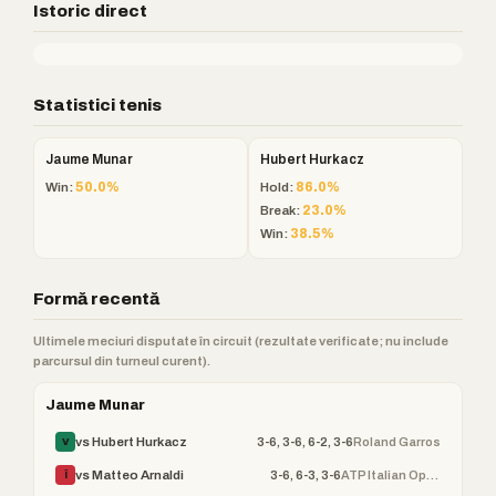
Istoric direct
Statistici tenis
Jaume Munar
Hubert Hurkacz
Win:
50.0%
Hold:
86.0%
Break:
23.0%
Win:
38.5%
Formă recentă
Ultimele meciuri disputate în circuit (rezultate verificate; nu include
parcursul din turneul curent).
Jaume Munar
3-6, 3-6, 6-2, 3-6
Roland Garros
vs Hubert Hurkacz
V
3-6, 6-3, 3-6
ATP Italian Open
vs Matteo Arnaldi
Î