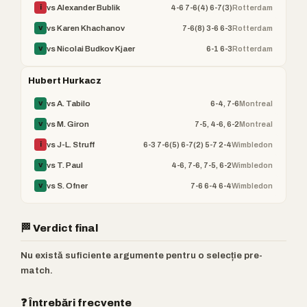
4-6 7-6(4) 6-7(3)
Rotterdam
vs Alexander Bublik
Î
7-6(8) 3-6 6-3
Rotterdam
vs Karen Khachanov
V
6-1 6-3
Rotterdam
vs Nicolai Budkov Kjaer
V
Hubert Hurkacz
6-4, 7-6
Montreal
vs A. Tabilo
V
7-5, 4-6, 6-2
Montreal
vs M. Giron
V
6-3 7-6(5) 6-7(2) 5-7 2-4
Wimbledon
vs J-L. Struff
Î
4-6, 7-6, 7-5, 6-2
Wimbledon
vs T. Paul
V
7-6 6-4 6-4
Wimbledon
vs S. Ofner
V
🏁 Verdict final
Nu există suficiente argumente pentru o selecție pre-
match.
❓ Întrebări frecvente