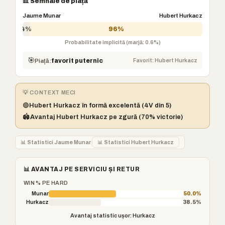
📊 Semnale de piață
Jaume Munar
Hubert Hurkacz
4%
96%
Probabilitate implicită (marjă: 0.6%)
🎯
Favorit: Hubert Hurkacz
Piață:
favorit puternic
💡 CONTEXT MECI
🟢
Hubert Hurkacz în formă excelentă (4V din 5)
🏟️
Avantaj Hubert Hurkacz pe zgură (70% victorie)
📊 Statistici Jaume Munar
📊 Statistici Hubert Hurkacz
📊 AVANTAJ PE SERVICIU ȘI RETUR
WIN % PE HARD
Munar
50.0%
Hurkacz
38.5%
Avantaj statistic ușor: Hurkacz