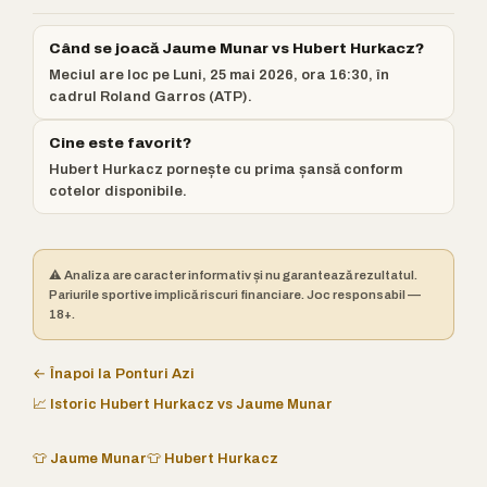
Când se joacă Jaume Munar vs Hubert Hurkacz?
Meciul are loc pe Luni, 25 mai 2026, ora 16:30, în
cadrul Roland Garros (ATP).
Cine este favorit?
Hubert Hurkacz pornește cu prima șansă conform
cotelor disponibile.
⚠️ Analiza are caracter informativ și nu garantează rezultatul.
Pariurile sportive implică riscuri financiare. Joc responsabil —
18+.
← Înapoi la Ponturi Azi
📈 Istoric Hubert Hurkacz vs Jaume Munar
👕 Jaume Munar
👕 Hubert Hurkacz