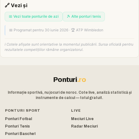
🔗 Vezi și
📅 Vezi toate ponturile de azi
🎾 Alte ponturi tenis
📅 Programat pentru 30 iunie 2026 · 🏆 ATP Wimbledon
ℹ️ Cotele afișate sunt orientative la momentul publicării. Sursa oficială pentru
rezultatele competițiilor rămâne organizatorul.
Ponturi
.ro
Informație sportivă, nu jocuri de noroc. Cote live, analiză statistică și
instrumente de calcul — totul gratuit.
PONTURI SPORT
LIVE
Ponturi Fotbal
Meciuri Live
Ponturi Tenis
Radar Meciuri
Ponturi Baschet