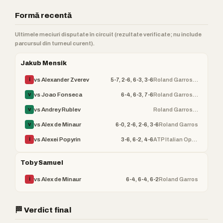
Formă recentă
Ultimele meciuri disputate în circuit (rezultate verificate; nu include
parcursul din turneul curent).
Jakub Mensik
5-7, 2-6, 6-3, 3-6
Roland Garros (ATP)
vs Alexander Zverev
Î
6-4, 6-3, 7-6
Roland Garros (ATP)
vs Joao Fonseca
V
Roland Garros (ATP)
vs Andrey Rublev
V
6-0, 2-6, 2-6, 3-6
Roland Garros
vs Alex de Minaur
V
3-6, 6-2, 4-6
ATP Italian Open
vs Alexei Popyrin
Î
Toby Samuel
6-4, 6-4, 6-2
Roland Garros
vs Alex de Minaur
Î
🏁 Verdict final