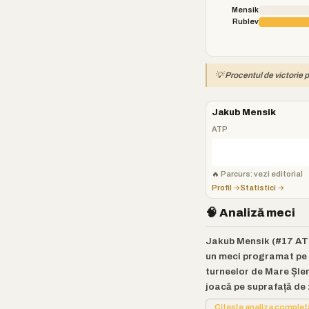
Mensik
Rublev
💡 Procentul de victorie p
Jakub Mensik
ATP
🔥
Parcurs: vezi editorial
Profil →
Statistici →
🧠 Analiză meci
Jakub Mensik (#17 ATP)
un meci programat pe D
turneelor de Mare Șlem
joacă pe suprafață de z
Citește analiza comple