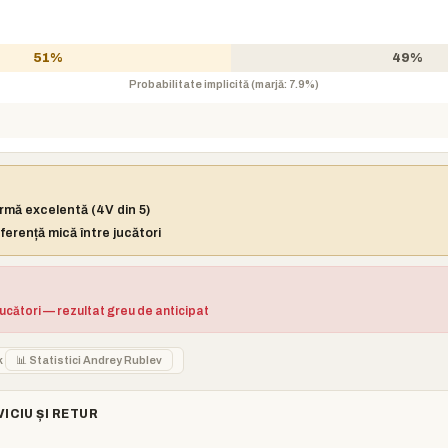
51%
49%
Probabilitate implicită (marjă: 7.9%)
rmă excelentă (4V din 5)
ferență mică între jucători
jucători — rezultat greu de anticipat
k
📊 Statistici Andrey Rublev
VICIU ȘI RETUR