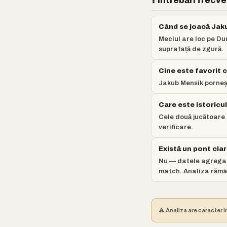
❓ Întrebări frecv
Când se joacă Jak
Meciul are loc pe Du
suprafață de zgură.
Cine este favorit
Jakub Mensik porneș
Care este istoricu
Cele două jucătoare s
verificare.
Există un pont cla
Nu — datele agregat
match. Analiza rămân
⚠️ Analiza are caracter i