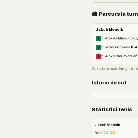
🏟️ Parcurs la tur
Jakub Mensik
d. Alex de Minaur
0-6,
V
d. Joao Fonseca
6-4
V
p. Alexander Zverev
5
Î
Rezultate reale înregistrate
Istoric direct
Statistici tenis
Jakub Mensik
Win:
33.3%