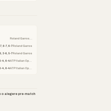
Roland Garros (ATP)
7, 6-7, 6-7
Roland Garros
6, 3-6, 5-7
Roland Garros
6-4, 6-4
ATP Italian Open
6-4, 6-4
ATP Italian Open
u o alegere pre-match