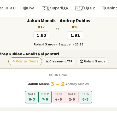
ik vs Andrey Rublev
🔴
🇷🇴
🇷🇴
🃏
ciuri azi
Live
Superliga
Liga 2
Casin
Jakub Mensik
Andrey Rublev
#17
#16
vs
1.80
1.91
Roland Garros
•
8 august
•
20:28
rey Rublev – Analiză și ponturi
🎾 Ponturi Tenis
📊 Clasament ATP
🏆 Roland Garros
SCOR FINAL
3 – 2
Jakub Mensik
Andrey Rublev
Set 1
Set 2
Set 3
Set 4
Set 5
6-3
7-6
4-6
2-6
6-3