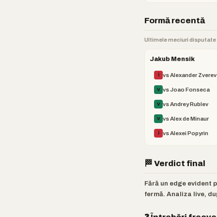
Formă recentă
Ultimele meciuri disputate î
Jakub Mensik
vs Alexander Zverev
Î
vs Joao Fonseca
V
vs Andrey Rublev
V
vs Alex de Minaur
V
vs Alexei Popyrin
Î
🏁 Verdict final
Fără un edge evident 
fermă. Analiza live, du