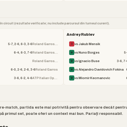
n circuit (rezultate verificate; nu include parcursul din turneul curent).
Andrey Rublev
5-7, 2-6, 6-3, 3-6
Roland Garros (ATP)
vs Jakub Mensik
Î
6-4, 6-3, 7-6
Roland Garros (ATP)
5-
vs Nuno Borges
V
Roland Garros (ATP)
3-6, 7-
vs Ignacio Buse
V
6-0, 2-6, 2-6, 3-6
Roland Garros
vs Alejandro Davidovich Fokina
V
3-6, 6-2, 4-6
ATP Italian Open
vs Miomir Kecmanovic
V
pre-match, partida este mai potrivită pentru observare decât pentr
pă primul set, poate oferi un context mai bun. Pariați responsabil.