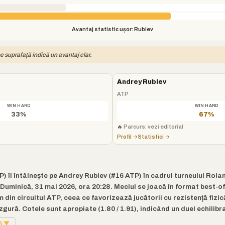
Avantaj statistic ușor: Rublev
e suprafață indică un avantaj clar.
Andrey Rublev
ATP
WIN HARD
WIN HARD
33%
67%
🔥
Parcurs: vezi editorial
Profil →
Statistici →
 îl întâlnește pe Andrey Rublev (#16 ATP) în cadrul turneului Rolan
uminică, 31 mai 2026, ora 20:28. Meciul se joacă în format best-of-
 din circuitul ATP, ceea ce favorizează jucătorii cu rezistență fizi
gură. Cotele sunt apropiate (1.80 / 1.91), indicând un duel echilibra
tă ▼