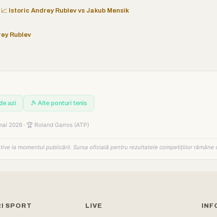
📈 Istoric Andrey Rublev vs Jakub Mensik
rey Rublev
de azi
🎾 Alte ponturi tenis
mai 2026 · 🏆 Roland Garros (ATP)
tative la momentul publicării. Sursa oficială pentru rezultatele competițiilor rămâne 
I SPORT
LIVE
INF