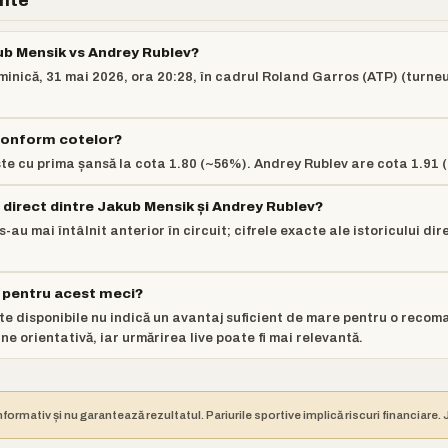
ente
ub Mensik vs Andrey Rublev?
minică, 31 mai 2026, ora 20:28, în cadrul Roland Garros (ATP) (turne
 conform cotelor?
te cu prima șansă la cota 1.80 (~56%). Andrey Rublev are cota 1.91 
l direct dintre Jakub Mensik și Andrey Rublev?
-au mai întâlnit anterior în circuit; cifrele exacte ale istoricului dir
r pentru acest meci?
e disponibile nu indică un avantaj suficient de mare pentru o recom
e orientativă, iar urmărirea live poate fi mai relevantă.
nformativ și nu garantează rezultatul. Pariurile sportive implică riscuri financiare