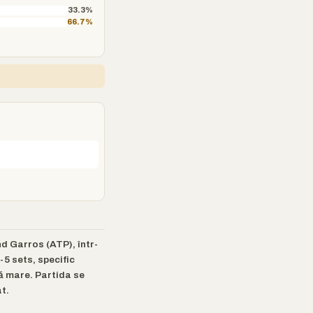
33.3%
66.7%
d Garros (ATP), într-
5 sets, specific
că mare. Partida se
t.