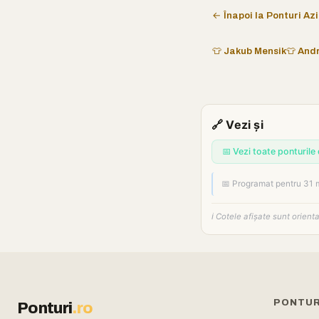
← Înapoi la Ponturi Azi
👕 Jakub Mensik
👕 And
🔗 Vezi și
📅 Vezi toate ponturile 
📅 Programat pentru 31 
ℹ️ Cotele afișate sunt orien
PONTUR
Ponturi
.ro