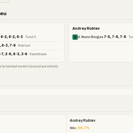
neu
Andrey Rublev
 6-2, 6-2, 6-3
· Turul 3
d. Nuno Borges
7-5, 7-6, 7-6
· Tu
V
, 6-3, 7-6
· Sferturi
-7, 2-6, 6-3, 3-6
· Semifinale
 la turneul curent (scoruri pe seturi).
Andrey Rublev
Win:
66.7%