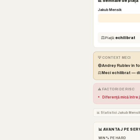
📊 Semnale de piață
Jakub Mensik
⚖️
Piață:
echilibrat
💡 CONTEXT MECI
🟢
Andrey Rublev în fo
⚖️
Meci echilibrat — di
⚠️ FACTORI DE RISC
•
Diferență mică între 
📊 Statistici Jakub Mensi
📊 AVANTAJ PE SER
WIN % PE HARD