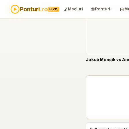
Ponturi
.ro
Acasă
›
Ponturi
›
Jakub Mens
📡
⚽
📅
Meciuri
Ponturi
Me
LIVE
▾
Jakub Mensik vs And