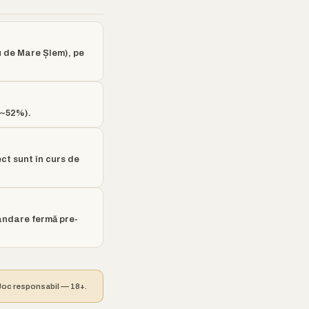
u de Mare Șlem), pe
(~52%).
ect sunt în curs de
andare fermă pre-
. Joc responsabil — 18+.