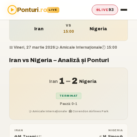
Ponturi
.ro
Acasă
›
Ponturi
›
Iran vs Nigeria
93
LIVE
LIVE
VS
Iran
Nigeria
15:00
📅 Vineri, 27 martie 2026
🤝 Amicale Internaționale
🕐 15:00
Iran vs Nigeria – Analiză și Ponturi
1
–
2
Iran
Nigeria
TERMINAT
Pauză: 0–1
🤝 Amicale Internaționale
· 🏟️ Corendon Airlines Park
IRAN
NIGERIA
⚽ M. Taremi
M. Simon ⚽
67'
6'