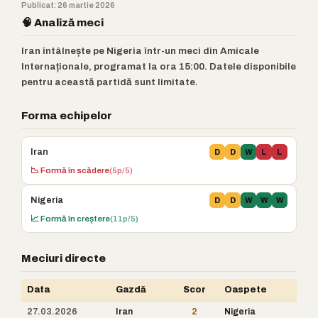
Publicat: 26 martie 2026
🧠 Analiză meci
Iran întâlnește pe Nigeria într-un meci din Amicale
Internaționale, programat la ora 15:00. Datele disponibile
pentru această partidă sunt limitate.
Forma echipelor
Iran
D
D
W
L
L
📉 Formă în scădere
(5p/5)
Nigeria
D
D
W
W
W
📈 Formă în creștere
(11p/5)
Meciuri directe
Data
Gazdă
Scor
Oaspete
27.03.2026
Iran
2
Nigeria