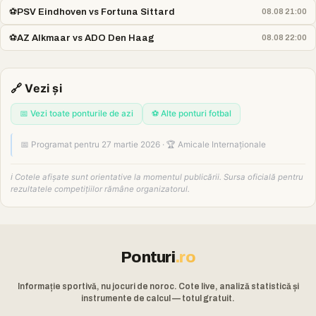
⚽
PSV Eindhoven vs Fortuna Sittard
08.08 21:00
⚽
AZ Alkmaar vs ADO Den Haag
08.08 22:00
🔗 Vezi și
📅 Vezi toate ponturile de azi
⚽ Alte ponturi fotbal
📅 Programat pentru 27 martie 2026 · 🏆 Amicale Internaționale
ℹ️ Cotele afișate sunt orientative la momentul publicării. Sursa oficială pentru
rezultatele competițiilor rămâne organizatorul.
Ponturi
.ro
Informație sportivă, nu jocuri de noroc. Cote live, analiză statistică și
instrumente de calcul — totul gratuit.