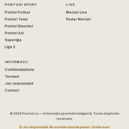
PONTURI SPORT
LIVE
Ponturi Fotbal
Meciuri Live
Ponturi Tenis
Radar Meciuri
Ponturi Baschet
Ponturi Azi
Superliga
Liga 2
INFORMAȚII
Confidențialitate
Termeni
Joc responsabil
Contact
© 2025 Ponturi.ro — Informație sportivă inteligentă. Toate drepturile
rezervate.
🔞 Joc responsabil. Nu suntem casă de pariuri. Cotele sunt