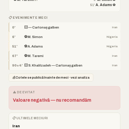
A. Adams ⚽
51'
📋 EVENIMENTE MECI
🟨
0'
— Cartonaș galben
Iran
⚽
6'
M. Simon
Nigeria
⚽
51'
A. Adams
Nigeria
⚽
67'
M. Taremi
Iran
🟨
90+4'
S. Khalilzadeh — Cartonaș galben
Iran
💰
Cotele se publică înainte de meci · vezi analiza
⚠️ DE EVITAT
Valoare negativă — nu recomandăm
📋 ULTIMELE MECIURI
Iran