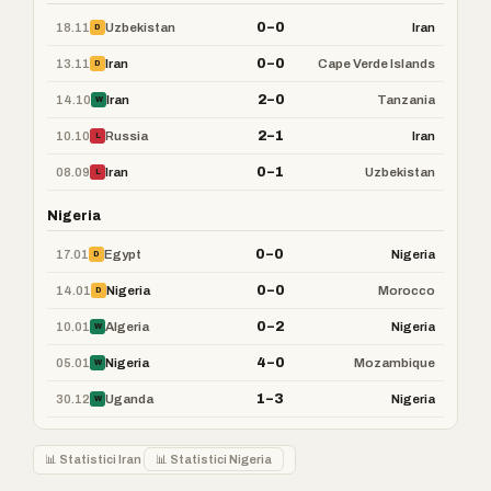
0–0
18.11
Uzbekistan
Iran
D
0–0
13.11
Iran
Cape Verde Islands
D
2–0
14.10
Iran
Tanzania
W
2–1
10.10
Russia
Iran
L
0–1
08.09
Iran
Uzbekistan
L
Nigeria
0–0
17.01
Egypt
Nigeria
D
0–0
14.01
Nigeria
Morocco
D
0–2
10.01
Algeria
Nigeria
W
4–0
05.01
Nigeria
Mozambique
W
1–3
30.12
Uganda
Nigeria
W
📊 Statistici Iran
📊 Statistici Nigeria