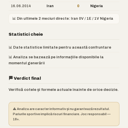
16.06.2014
Iran
0
Nigeria
📊 Din ultimele 2 meciuri directe: Iran 0V / 1E / 1V Nigeria
Statistici cheie
📊 Date statistice limitate pentru această confruntare
📊 Analiza se bazează pe informațiile disponibile la
momentul generării
🏁 Verdict final
Verifică cotele și formele actuale înainte de orice decizie.
⚠️ Analiza are caracter informativ și nu garantează rezultatul.
Pariurile sportive implică riscuri financiare. Joc responsabil —
18+.