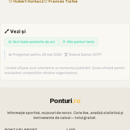
👕 Hubert Hurkacz
👕 Frances Tiafoe
🔗 Vezi și
📅 Vezi toate ponturile de azi
🎾 Alte ponturi tenis
📅 Programat pentru 28 mai 2026 · 🏆 Roland Garros (ATP)
ℹ️ Cotele afișate sunt orientative la momentul publicării. Sursa oficială pentru
rezultatele competițiilor rămâne organizatorul.
Ponturi
.ro
Informație sportivă, nu jocuri de noroc. Cote live, analiză statistică și
instrumente de calcul — totul gratuit.
PONTURI SPORT
LIVE