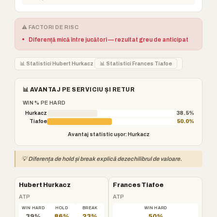
⚠️ FACTORI DE RISC
•
Diferență mică între jucători — rezultat greu de anticipat
📊 Statistici Hubert Hurkacz
📊 Statistici Frances Tiafoe
📊 AVANTAJ PE SERVICIU ȘI RETUR
WIN % PE HARD
Hurkacz
38.5%
Tiafoe
50.0%
Avantaj statistic ușor: Hurkacz
💡 Diferența de hold și break explică dezechilibrul de valoare.
Hubert Hurkacz
Frances Tiafoe
ATP
ATP
WIN HARD
HOLD
BREAK
WIN HARD
39%
86%
23%
50%