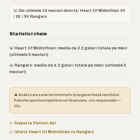
📊 Din ultimele 10 meciuri directe: Heart Of Midlothian 3V
/ 2E / 5V Rangers
Statistici cheie
📊 Heart Of Midlothian: medie de 2.2 goluri totale pe meci
(ultimele 5 meciuri)
📊 Rangers: medie de 4.2 goluri totale pe meci (ultimele 5
meciuri)
⚠️ Analiza are caracter informativ și nu garantează rezultatul.
Pariurile sportive implică riscuri financiare. Joc responsabil —
18+.
← Înapoi la Ponturi Azi
📈 Istoric Heart Of Midlothian vs Rangers