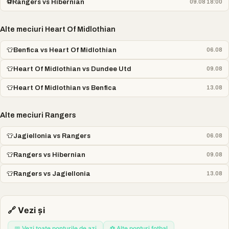
⚽
Rangers vs Hibernian
09.08 18:00
Alte meciuri Heart Of Midlothian
👕
Benfica vs Heart Of Midlothian
06.08
👕
Heart Of Midlothian vs Dundee Utd
09.08
👕
Heart Of Midlothian vs Benfica
13.08
Alte meciuri Rangers
👕
Jagiellonia vs Rangers
06.08
👕
Rangers vs Hibernian
09.08
👕
Rangers vs Jagiellonia
13.08
🔗 Vezi și
📅 Vezi toate ponturile de azi
⚽ Alte ponturi fotbal