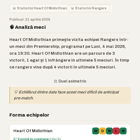
📊 Statistici Heart Of Midlothian
📊 Statistici Rangers
Publicat: 21 aprilie 2026
🧠 Analiză meci
Heart Of Midlothian primește vizita echipei Rangers într-
un meci din Premiership, programat pe Luni, 4 mai 2026,
ora 19:30. Heart Of Midlothian are un parcurs de 3
victorii, 1 egal și 1 înfrângere în ultimele 5 meciuri. În timp
ce rangers vine după 4 victorii în ultimele 5 meciuri.
⚖️ Duel asimetric
💡 Echilibrul dintre date face acest meci dificil de anticipat
pre-match.
Forma echipelor
Heart Of Midlothian
W
D
W
L
W
📈 Formă în creștere
(10p/5)