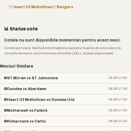
👕 Heart Of Midlothian
👕 Rangers
📊 Status cote
Cotele nu sunt disponibile momentan pentru acest meci.
Cotele pot varia. Verifică informațiile la operator înainte de orice decizie.
Jocurile de noroc sunt interzise minorilor (18+). Joacă responsabil.
Meciuri Similare
⚽
ST Mirren vs ST Johnstone
08.08 17:00
⚽
Dundee vs Aberdeen
08.08 17:00
⚽
Heart Of Midlothian vs Dundee Utd
09.08 17:00
⚽
Motherwell vs Falkirk
09.08 17:00
⚽
Kilmarnock vs Celtic
09.08 15:30