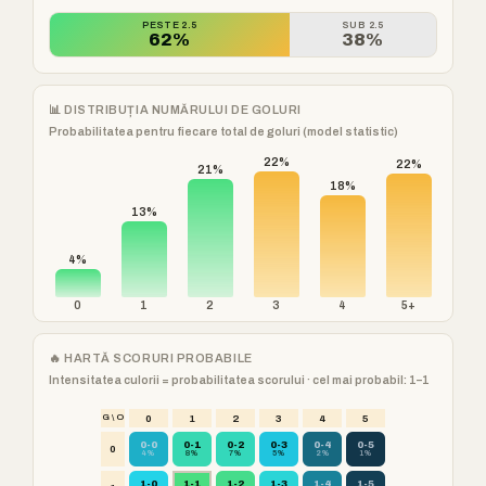
PESTE 2.5
SUB 2.5
62%
38%
📊 DISTRIBUȚIA NUMĂRULUI DE GOLURI
Probabilitatea pentru fiecare total de goluri (model statistic)
22%
22%
21%
18%
13%
4%
0
1
2
3
4
5+
🔥 HARTĂ SCORURI PROBABILE
Intensitatea culorii = probabilitatea scorului · cel mai probabil: 1–1
G \ O
0
1
2
3
4
5
0-0
0-1
0-2
0-3
0-4
0-5
0
4%
8%
7%
5%
2%
1%
1-0
1-1
1-2
1-3
1-4
1-5