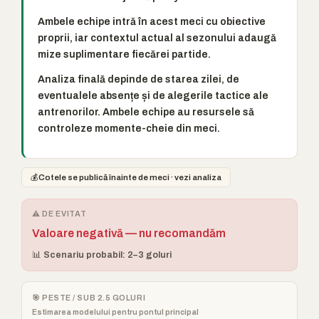
Ambele echipe intră în acest meci cu obiective
proprii, iar contextul actual al sezonului adaugă
mize suplimentare fiecărei partide.
Analiza finală depinde de starea zilei, de
eventualele absențe și de alegerile tactice ale
antrenorilor. Ambele echipe au resursele să
controleze momente-cheie din meci.
💰
Cotele se publică înainte de meci · vezi analiza
⚠️ DE EVITAT
Valoare negativă — nu recomandăm
📊 Scenariu probabil: 2–3 goluri
🎯 PESTE / SUB 2.5 GOLURI
Estimarea modelului pentru pontul principal