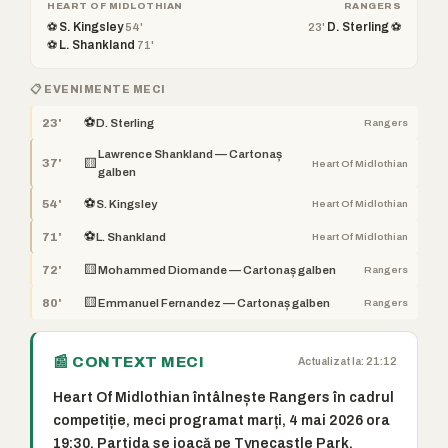
HEART OF MIDLOTHIAN
RANGERS
⚽ S. Kingsley
D. Sterling ⚽
54'
23'
⚽ L. Shankland
71'
📋 EVENIMENTE MECI
⚽
23'
D. Sterling
Rangers
Lawrence Shankland — Cartonaș
🟨
37'
Heart Of Midlothian
galben
⚽
54'
S. Kingsley
Heart Of Midlothian
⚽
71'
L. Shankland
Heart Of Midlothian
🟨
72'
Mohammed Diomande — Cartonaș galben
Rangers
🟨
80'
Emmanuel Fernandez — Cartonaș galben
Rangers
📰 CONTEXT MECI
Actualizat la: 21:12
Heart Of Midlothian întâlnește Rangers în cadrul
competiție, meci programat marți, 4 mai 2026 ora
19:30. Partida se joacă pe Tynecastle Park.