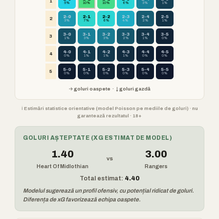
1
5%
10%
10%
6%
3%
1%
2-0
2-1
2-2
2-3
2-4
2-5
2
3%
7%
6%
4%
2%
1%
3-0
3-1
3-2
3-3
3-4
3-5
3
1%
3%
3%
2%
1%
0%
4-0
4-1
4-2
4-3
4-4
4-5
4
0%
1%
1%
1%
0%
0%
5-0
5-1
5-2
5-3
5-4
5-5
5
0%
0%
0%
0%
0%
0%
→ goluri oaspete · ↓ goluri gazdă
ℹ️ Estimări statistice orientative (model Poisson pe mediile de goluri) · nu
garantează rezultatul · 18+
GOLURI AȘTEPTATE (XG ESTIMAT DE MODEL)
1.40
3.00
vs
Heart Of Midlothian
Rangers
Total estimat:
4.40
Modelul sugerează un profil ofensiv, cu potențial ridicat de goluri.
Diferența de xG favorizează echipa oaspete.