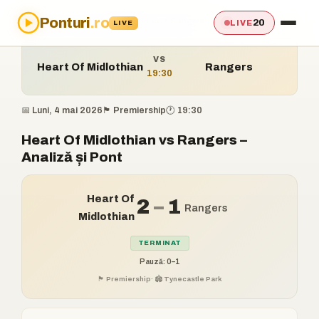
Ponturi
.ro
Acasă
›
Ponturi
›
Heart Of Midlothian vs Rangers
20
LIVE
LIVE
VS
Heart Of Midlothian
Rangers
19:30
📅 Luni, 4 mai 2026
🏴󠁧󠁢󠁳󠁣󠁴󠁿 Premiership
🕐 19:30
Heart Of Midlothian vs Rangers –
Analiză și Pont
Heart Of
2
–
1
Rangers
Midlothian
TERMINAT
Pauză: 0–1
🏴󠁧󠁢󠁳󠁣󠁴󠁿 Premiership
· 🏟️ Tynecastle Park