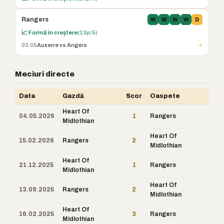
Rangers
W
W
W
W
D
📈 Formă în creștere
(13p/5)
03.05
Auxerre vs Angers
→
Meciuri directe
Data
Gazdă
Scor
Oaspete
Heart Of
04.05.2026
1
Rangers
Midlothian
Heart Of
15.02.2026
Rangers
2
Midlothian
Heart Of
21.12.2025
1
Rangers
Midlothian
Heart Of
13.09.2025
Rangers
2
Midlothian
Heart Of
16.02.2025
3
Rangers
Midlothian