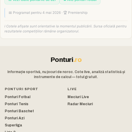
📅 Programat pentru 4 mai 2026 · 🏆 Premiership
ℹ️ Cotele afișate sunt orientative la momentul publicării. Sursa oficială pentru
rezultatele competițiilor rămâne organizatorul.
Ponturi
.ro
Informație sportivă, nu jocuri de noroc. Cote live, analiză statistică și
instrumente de calcul — totul gratuit.
PONTURI SPORT
LIVE
Ponturi Fotbal
Meciuri Live
Ponturi Tenis
Radar Meciuri
Ponturi Baschet
Ponturi Azi
Superliga