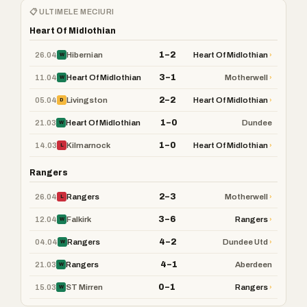
📋 ULTIMELE MECIURI
Heart Of Midlothian
1–2
26.04
›
Hibernian
Heart Of Midlothian
W
3–1
11.04
›
Heart Of Midlothian
Motherwell
W
2–2
05.04
›
Livingston
Heart Of Midlothian
D
1–0
21.03
Heart Of Midlothian
Dundee
W
1–0
14.03
›
Kilmarnock
Heart Of Midlothian
L
Rangers
2–3
26.04
›
Rangers
Motherwell
L
3–6
12.04
›
Falkirk
Rangers
W
4–2
04.04
›
Rangers
Dundee Utd
W
4–1
21.03
Rangers
Aberdeen
W
0–1
15.03
›
ST Mirren
Rangers
W