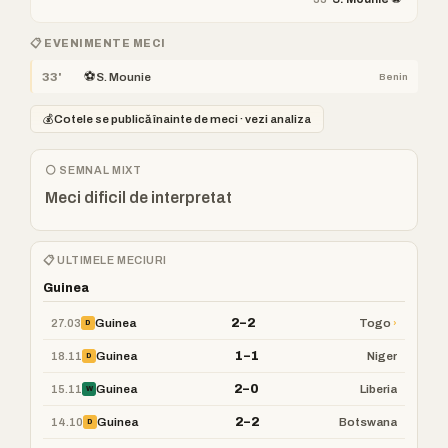
📋 EVENIMENTE MECI
⚽
33'
S. Mounie
Benin
💰
Cotele se publică înainte de meci · vezi analiza
⚪ SEMNAL MIXT
Meci dificil de interpretat
📋 ULTIMELE MECIURI
Guinea
2–2
27.03
›
Guinea
Togo
D
1–1
18.11
Guinea
Niger
D
2–0
15.11
Guinea
Liberia
W
2–2
14.10
Guinea
Botswana
D