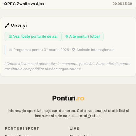
⚽
PEC Zwolle vs Ajax
09.08 15:30
🔗 Vezi și
📅 Vezi toate ponturile de azi
⚽ Alte ponturi fotbal
📅 Programat pentru 31 martie 2026 · 🏆 Amicale Internaționale
ℹ️ Cotele afișate sunt orientative la momentul publicării. Sursa oficială pentru
rezultatele competițiilor rămâne organizatorul.
Ponturi
.ro
Informație sportivă, nu jocuri de noroc. Cote live, analiză statistică și
instrumente de calcul — totul gratuit.
PONTURI SPORT
LIVE