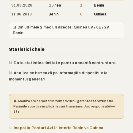
31.03.2026
Guinea
1
Benin
11.06.2019
Benin
0
Guinea
📊 Din ultimele 2 meciuri directe: Guinea 0V / 0E / 2V
Benin
Statistici cheie
📊 Date statistice limitate pentru această confruntare
📊 Analiza se bazează pe informațiile disponibile la
momentul generării
⚠️ Analiza are caracter informativ și nu garantează rezultatul.
Pariurile sportive implică riscuri financiare. Joc responsabil —
18+.
← Înapoi la Ponturi Azi
📈 Istoric Benin vs Guinea