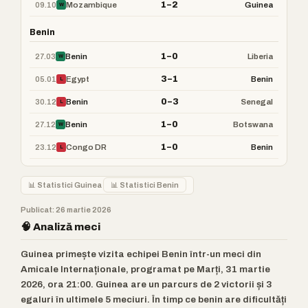
1–2
09.10
Mozambique
Guinea
W
Benin
1–0
27.03
Benin
Liberia
W
3–1
05.01
Egypt
Benin
L
0–3
30.12
Benin
Senegal
L
1–0
27.12
Benin
Botswana
W
1–0
23.12
Congo DR
Benin
L
📊 Statistici Guinea
📊 Statistici Benin
Publicat: 26 martie 2026
🧠 Analiză meci
Guinea primește vizita echipei Benin într-un meci din
Amicale Internaționale, programat pe Marți, 31 martie
2026, ora 21:00. Guinea are un parcurs de 2 victorii și 3
egaluri în ultimele 5 meciuri. În timp ce benin are dificultăți