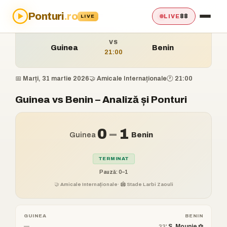
Ponturi
.ro
Acasă
›
Ponturi
›
Guinea vs Benin
88
LIVE
LIVE
VS
Guinea
Benin
21:00
📅 Marți, 31 martie 2026
🤝 Amicale Internaționale
🕐 21:00
Guinea vs Benin – Analiză și Ponturi
0
–
1
Guinea
Benin
TERMINAT
Pauză: 0–1
🤝 Amicale Internaționale
· 🏟️ Stade Larbi Zaouli
GUINEA
BENIN
—
S. Mounie ⚽
33'