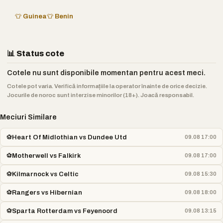
👕 Guinea
👕 Benin
📊 Status cote
Cotele nu sunt disponibile momentan pentru acest meci.
Cotele pot varia. Verifică informațiile la operator înainte de orice decizie.
Jocurile de noroc sunt interzise minorilor (18+). Joacă responsabil.
Meciuri Similare
⚽
Heart Of Midlothian vs Dundee Utd
09.08 17:00
⚽
Motherwell vs Falkirk
09.08 17:00
⚽
Kilmarnock vs Celtic
09.08 15:30
⚽
Rangers vs Hibernian
09.08 18:00
⚽
Sparta Rotterdam vs Feyenoord
09.08 13:15