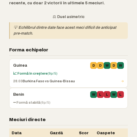
recente, cu doar 2 victorii în ultimele 5 meciuri.
⚖️ Duel asimetric
💡 Echilibrul dintre date face acest meci dificil de anticipat
pre-match.
Forma echipelor
Guinea
D
D
W
D
W
📈 Formă în creștere
(9p/5)
28.03
Burkina Faso vs Guinea-Bissau
→
Benin
W
L
L
W
L
➖ Formă stabilă
(6p/5)
Meciuri directe
Data
Gazdă
Scor
Oaspete