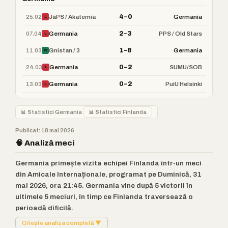
4–0
25.02
JäPS / Akatemia
Germania
L
2–3
07.04
Germania
PPS / Old Stars
L
1–8
11.03
Gnistan / 3
Germania
W
0–2
24.03
Germania
SUMU/SOB
L
0–2
13.03
Germania
PuiU Helsinki
L
📊 Statistici Germania
📊 Statistici Finlanda
Publicat: 18 mai 2026
🧠 Analiză meci
Germania primește vizita echipei Finlanda într-un meci
din Amicale Internaționale, programat pe Duminică, 31
mai 2026, ora 21:45. Germania vine după 5 victorii în
ultimele 5 meciuri, în timp ce Finlanda traversează o
perioadă dificilă.
Citește analiza completă ▼