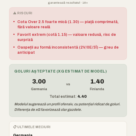
garantează rezultatul · 18+
⚠️ RISCURI
•
Cota Over 2.5 foarte mică (1.30) — piață comprimată,
fără valoare reală
•
Favorit extrem (cotă 1.15) — valoare redusă, risc de
surpriză
•
Oaspeții au formă inconsistentă (2V/0E/3Î) — greu de
anticipat
GOLURI AȘTEPTATE (XG ESTIMAT DE MODEL)
3.00
1.40
vs
Germania
Finlanda
Total estimat:
4.40
Modelul sugerează un profil ofensiv, cu potențial ridicat de goluri.
Diferența de xG favorizează clar gazdele.
📋 ULTIMELE MECIURI
Germania