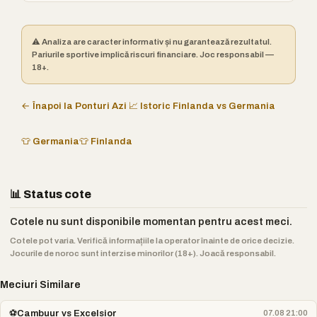
⚠️ Analiza are caracter informativ și nu garantează rezultatul.
Pariurile sportive implică riscuri financiare. Joc responsabil —
18+.
← Înapoi la Ponturi Azi
📈 Istoric Finlanda vs Germania
👕 Germania
👕 Finlanda
📊 Status cote
Cotele nu sunt disponibile momentan pentru acest meci.
Cotele pot varia. Verifică informațiile la operator înainte de orice decizie.
Jocurile de noroc sunt interzise minorilor (18+). Joacă responsabil.
Meciuri Similare
⚽
Cambuur vs Excelsior
07.08 21:00