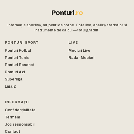
Ponturi
.ro
Informație sportivă, nu jocuri de noroc. Cote live, analiză statistică și
instrumente de calcul — totul gratuit.
PONTURI SPORT
LIVE
Ponturi Fotbal
Meciuri Live
Ponturi Tenis
Radar Meciuri
Ponturi Baschet
Ponturi Azi
Superliga
Liga 2
INFORMAȚII
Confidențialitate
Termeni
Joc responsabil
Contact