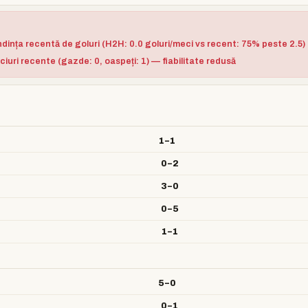
ința recentă de goluri (H2H: 0.0 goluri/meci vs recent: 75% peste 2.5)
iuri recente (gazde: 0, oaspeți: 1) — fiabilitate redusă
1–1
0–2
3–0
0–5
1–1
5–0
0–1