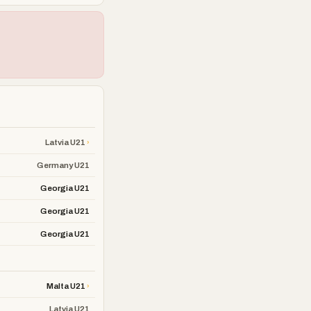
›
Latvia U21
Germany U21
Georgia U21
Georgia U21
Georgia U21
›
Malta U21
Latvia U21