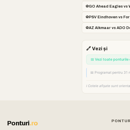
⚽
GO Ahead Eagles vs W
⚽
PSV Eindhoven vs For
⚽
AZ Alkmaar vs ADO 
🔗 Vezi și
📅 Vezi toate ponturile 
📅 Programat pentru 31 m
ℹ️ Cotele afișate sunt orien
PONTUR
Ponturi
.ro