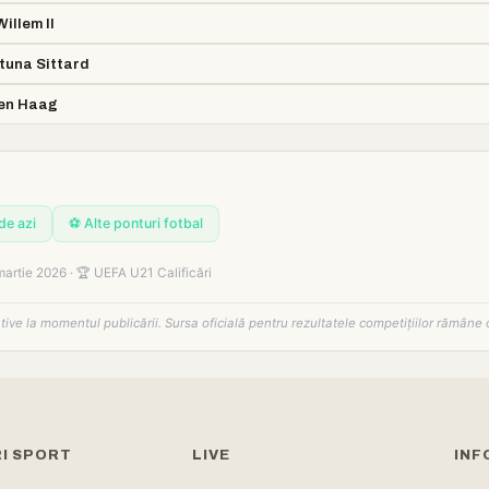
illem II
tuna Sittard
Den Haag
de azi
⚽ Alte ponturi fotbal
artie 2026 · 🏆 UEFA U21 Calificări
tative la momentul publicării. Sursa oficială pentru rezultatele competițiilor rămâne 
I SPORT
LIVE
INF