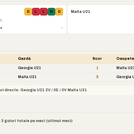
Malta U21
D
L
L
W
D
5)
ia
→
Gazdă
Scor
Oaspet
Georgia U21
1
Malta U2
Malta U21
5
Georgia 
uri directe: Georgia U21 2V / 0E / 0V Malta U21
3 goluri totale pe meci (ultimul meci)