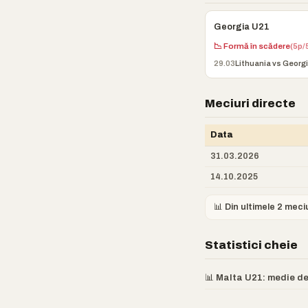
Georgia U21
📉 Formă în scădere
(5p/
29.03
Lithuania vs Georg
Meciuri directe
Data
31.03.2026
14.10.2025
📊 Din ultimele 2 meci
Statistici cheie
📊 Malta U21: medie de 