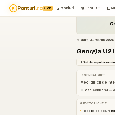
Ponturi
.ro
Acasă
›
Ponturi
›
Georgia U2
📡
⚽
📅
Meciuri
Ponturi
Me
LIVE
▾
G
📅 Marți, 31 martie 2026
Georgia U21 
💰
Cotele se publică înain
⚪ SEMNAL MIXT
Meci dificil de int
📊 Meci echilibrat — d
🔍 FACTORI CHEIE
•
Mediile de goluri in