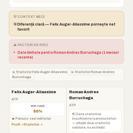
💡 CONTEXT MECI
🎯
Diferență clară — Felix Auger-Aliassime pornește net
favorit
⚠️ FACTORI DE RISC
•
Date limitate pentru Roman Andres Burruchaga (1 meciuri
recente)
📊 Statistici Felix Auger-Aliassime
📊 Statistici Roman Andres
Burruchaga
Felix Auger-Aliassime
Roman Andres
Burruchaga
ATP
ATP
WIN HARD
50%
📭 Date statistice
🔥
Parcurs: vezi editorial
insuficiente (serviciu/retur)
— afișăm doar statistici
Profil →
Statistici →
validate, nu estimări.