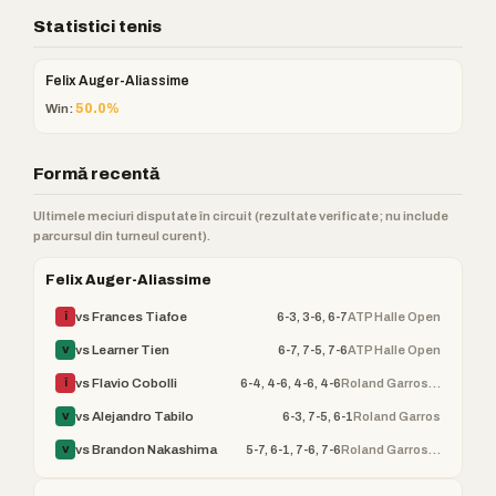
Statistici tenis
Felix Auger-Aliassime
Win:
50.0%
Formă recentă
Ultimele meciuri disputate în circuit (rezultate verificate; nu include
parcursul din turneul curent).
Felix Auger-Aliassime
6-3, 3-6, 6-7
ATP Halle Open
vs Frances Tiafoe
Î
6-7, 7-5, 7-6
ATP Halle Open
vs Learner Tien
V
6-4, 4-6, 4-6, 4-6
Roland Garros (ATP)
vs Flavio Cobolli
Î
6-3, 7-5, 6-1
Roland Garros
vs Alejandro Tabilo
V
5-7, 6-1, 7-6, 7-6
Roland Garros (ATP)
vs Brandon Nakashima
V