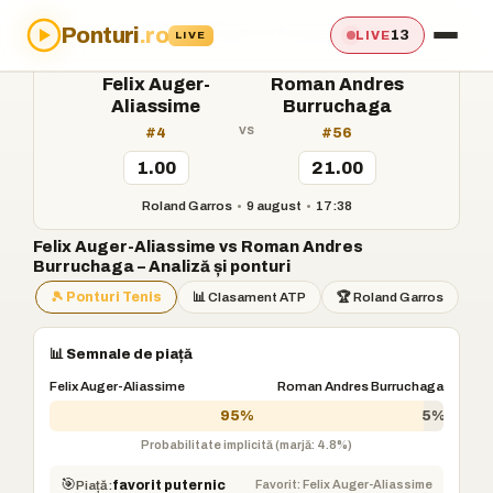
Ponturi
.ro
Acasă
›
Ponturi
›
Felix Auger-Aliassime vs Roman Andres Burruchaga
13
LIVE
LIVE
Felix Auger-
Roman Andres
Aliassime
Burruchaga
vs
#4
#56
1.00
21.00
Roland Garros
•
9 august
•
17:38
Felix Auger-Aliassime vs Roman Andres
Burruchaga – Analiză și ponturi
🎾 Ponturi Tenis
📊 Clasament ATP
🏆 Roland Garros
📊 Semnale de piață
Felix Auger-Aliassime
Roman Andres Burruchaga
95%
5%
Probabilitate implicită (marjă: 4.8%)
🎯
Favorit: Felix Auger-Aliassime
Piață:
favorit puternic