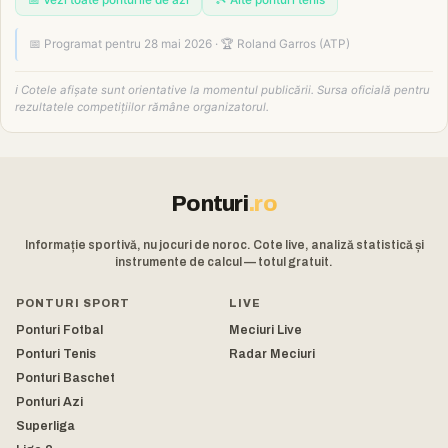
📅 Vezi toate ponturile de azi
🎾 Alte ponturi tenis
📅 Programat pentru 28 mai 2026 · 🏆 Roland Garros (ATP)
ℹ️ Cotele afișate sunt orientative la momentul publicării. Sursa oficială pentru
rezultatele competițiilor rămâne organizatorul.
Ponturi
.ro
Informație sportivă, nu jocuri de noroc. Cote live, analiză statistică și
instrumente de calcul — totul gratuit.
PONTURI SPORT
LIVE
Ponturi Fotbal
Meciuri Live
Ponturi Tenis
Radar Meciuri
Ponturi Baschet
Ponturi Azi
Superliga