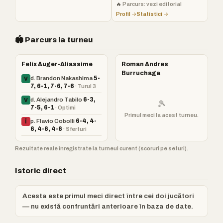
🔥
Parcurs: vezi editorial
Profil →
Statistici →
🏟️ Parcurs la turneu
Felix Auger-Aliassime
Roman Andres
Burruchaga
d. Brandon Nakashima
5-
V
7, 6-1, 7-6, 7-6
· Turul 3
d. Alejandro Tabilo
6-3,
V
🎾
7-5, 6-1
· Optimi
Primul meci la acest turneu.
p. Flavio Cobolli
6-4, 4-
Î
6, 4-6, 4-6
· Sferturi
Rezultate reale înregistrate la turneul curent (scoruri pe seturi).
Istoric direct
Acesta este primul meci direct între cei doi jucători
— nu există confruntări anterioare în baza de date.