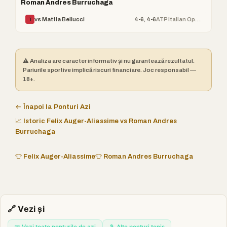
Roman Andres Burruchaga
4-6, 4-6
ATP Italian Open
vs Mattia Bellucci
Î
⚠️ Analiza are caracter informativ și nu garantează rezultatul.
Pariurile sportive implică riscuri financiare. Joc responsabil —
18+.
← Înapoi la Ponturi Azi
📈 Istoric Felix Auger-Aliassime vs Roman Andres
Burruchaga
👕 Felix Auger-Aliassime
👕 Roman Andres Burruchaga
🔗 Vezi și