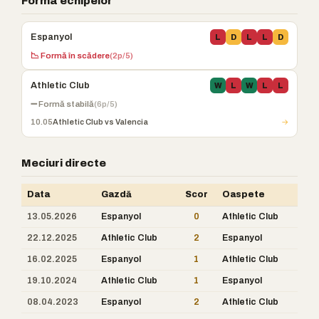
Forma echipelor
Espanyol
L
D
L
L
D
📉 Formă în scădere
(2p/5)
Athletic Club
W
L
W
L
L
➖ Formă stabilă
(6p/5)
10.05
Athletic Club vs Valencia
→
Meciuri directe
Data
Gazdă
Scor
Oaspete
13.05.2026
Espanyol
0
Athletic Club
22.12.2025
Athletic Club
2
Espanyol
16.02.2025
Espanyol
1
Athletic Club
19.10.2024
Athletic Club
1
Espanyol
08.04.2023
Espanyol
2
Athletic Club