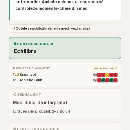
antrenorilor. Ambele echipe au resursele să
controleze momente-cheie din meci.
💰
Cotele se publică înainte de meci · vezi analiza
⚽ PONTUL MECIULUI
Echilibru
📊 CONTEXT CLASAMENT
vezi clasament →
Espanyol
#13
0p
L
L
D
L
L
Athletic Club
#1
0p
L
W
L
W
L
⚪ SEMNAL MIXT
Meci dificil de interpretat
📊 Scenariu probabil: 2–3 goluri
🎯 PESTE / SUB 2.5 GOLURI