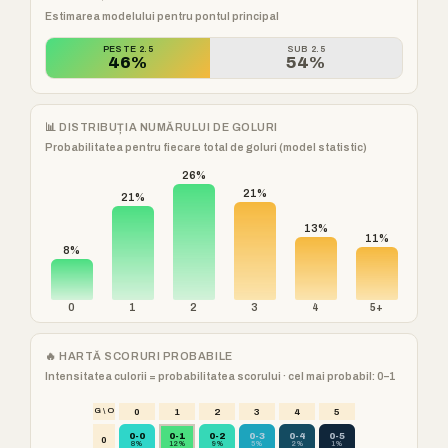
Estimarea modelului pentru pontul principal
PESTE 2.5
SUB 2.5
46%
54%
📊 DISTRIBUȚIA NUMĂRULUI DE GOLURI
Probabilitatea pentru fiecare total de goluri (model statistic)
26%
21%
21%
13%
11%
8%
0
1
2
3
4
5+
🔥 HARTĂ SCORURI PROBABILE
Intensitatea culorii = probabilitatea scorului · cel mai probabil: 0–1
G \ O
0
1
2
3
4
5
0-0
0-1
0-2
0-3
0-4
0-5
0
8%
12%
9%
5%
2%
1%