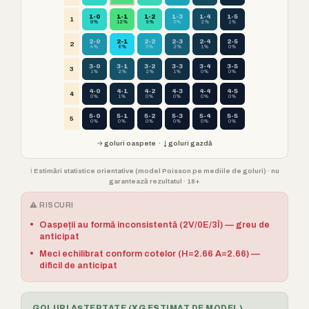
1-0
1-1
1-2
1-3
1-4
1-5
1
8%
12%
9%
5%
2%
1%
2-0
2-1
2-2
2-3
2-4
2-5
2
4%
6%
5%
2%
1%
0%
3-0
3-1
3-2
3-3
3-4
3-5
3
1%
2%
2%
1%
0%
0%
4-0
4-1
4-2
4-3
4-4
4-5
4
0%
1%
0%
0%
0%
0%
5-0
5-1
5-2
5-3
5-4
5-5
5
0%
0%
0%
0%
0%
0%
→ goluri oaspete · ↓ goluri gazdă
ℹ️ Estimări statistice orientative (model Poisson pe mediile de goluri) · nu
garantează rezultatul · 18+
⚠️ RISCURI
•
Oaspeții au formă inconsistentă (2V/0E/3Î) — greu de
anticipat
•
Meci echilibrat conform cotelor (H=2.66 A=2.66) —
dificil de anticipat
GOLURI AȘTEPTATE (XG ESTIMAT DE MODEL)