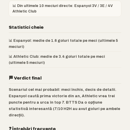
📊 Din ultimele 10 meciuri directe: Espanyol 3V / 3E / 4V
Athletic Club
Statistici cheie
📊 Espanyol: medie de 1.6 goluri totale pe meci (ultimele 5
meciuri)
📊 Athletic Club: medie de 3.4 goluri totale pe meci
(ultimele 5 meciuri)
🏁 Verdict final
Scenariul cel mai probabil: meci închis, decis de detalii.
Espanyol caută prima victorie din an, Athletic vrea trei
puncte pentru a urca în top 7. BTTS Da o opțiune
statistică interesantă (7/10 H2H au avut goluri pe ambele
direcții).
❓ Întrebări frecvente