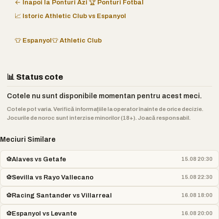
← Înapoi la Ponturi Azi
🏆 Ponturi Fotbal
📈 Istoric Athletic Club vs Espanyol
👕 Espanyol
👕 Athletic Club
📊 Status cote
Cotele nu sunt disponibile momentan pentru acest meci.
Cotele pot varia. Verifică informațiile la operator înainte de orice decizie.
Jocurile de noroc sunt interzise minorilor (18+). Joacă responsabil.
Meciuri Similare
⚽
Alaves vs Getafe
15.08 20:30
⚽
Sevilla vs Rayo Vallecano
15.08 22:30
⚽
Racing Santander vs Villarreal
16.08 18:00
⚽
Espanyol vs Levante
16.08 20:00