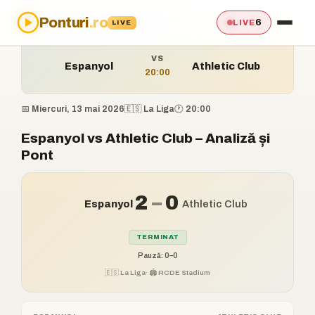
Ponturi
.ro
Acasă
›
Ponturi
›
Espanyol vs Athletic Club
6
LIVE
LIVE
VS
Espanyol
Athletic Club
20:00
📅 Miercuri, 13 mai 2026
🇪🇸 La Liga
🕐 20:00
Espanyol vs Athletic Club – Analiză și
Pont
2
–
0
Espanyol
Athletic Club
TERMINAT
Pauză: 0–0
🇪🇸 La Liga
· 🏟️ RCDE Stadium