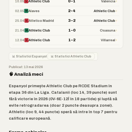
0–1
10.05
›
Athletic Club
Valencia
L
2–4
02.05
›
Alaves
Athletic Club
W
3–2
25.04
›
Atletico Madrid
Athletic Club
L
1–0
21.04
›
Athletic Club
Osasuna
W
1–2
12.04
›
Athletic Club
Villarreal
L
📊 Statistici Espanyol
📊 Statistici Athletic Club
Publicat: 13 mai 2026
🧠 Analiză meci
Espanyol primește Athletic Club pe RCDE Stadium în
etapa 36 din La Liga. Catalanii (loc 14, 39 puncte) sunt
fără victorie în 2026 (0V-6E-12Î în 18 partide) și luptă să
evite retrogradarea (doar 2 puncte deasupra zonei).
Athletic (loc 9, 44 puncte) speră să intre în top 7 pentru
calificare europeană.