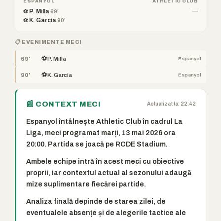
ESPANYOL
ATHLETIC CLUB
⚽ P. Milla
—
69'
⚽ K. Garcia
90'
📋 EVENIMENTE MECI
⚽
69'
P. Milla
Espanyol
⚽
90'
K. Garcia
Espanyol
📰 CONTEXT MECI
Actualizat la: 22:42
Espanyol întâlnește Athletic Club în cadrul La
Liga, meci programat marți, 13 mai 2026 ora
20:00. Partida se joacă pe RCDE Stadium.
Ambele echipe intră în acest meci cu obiective
proprii, iar contextul actual al sezonului adaugă
mize suplimentare fiecărei partide.
Analiza finală depinde de starea zilei, de
eventualele absențe și de alegerile tactice ale