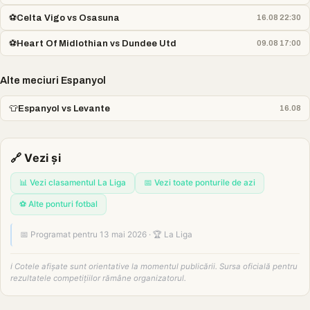
⚽
Celta Vigo vs Osasuna
16.08 22:30
⚽
Heart Of Midlothian vs Dundee Utd
09.08 17:00
Alte meciuri Espanyol
👕
Espanyol vs Levante
16.08
🔗 Vezi și
📊 Vezi clasamentul La Liga
📅 Vezi toate ponturile de azi
⚽ Alte ponturi fotbal
📅 Programat pentru 13 mai 2026 · 🏆 La Liga
ℹ️ Cotele afișate sunt orientative la momentul publicării. Sursa oficială pentru
rezultatele competițiilor rămâne organizatorul.