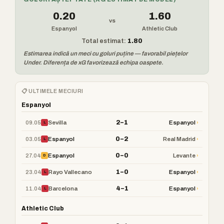
0.20
1.60
vs
Espanyol
Athletic Club
Total estimat:
1.80
Estimarea indică un meci cu goluri puține — favorabil piețelor
Under. Diferența de xG favorizează echipa oaspete.
📋 ULTIMELE MECIURI
Espanyol
2–1
09.05
›
Sevilla
Espanyol
L
0–2
03.05
›
Espanyol
Real Madrid
L
0–0
27.04
›
Espanyol
Levante
D
1–0
23.04
›
Rayo Vallecano
Espanyol
L
4–1
11.04
›
Barcelona
Espanyol
L
Athletic Club