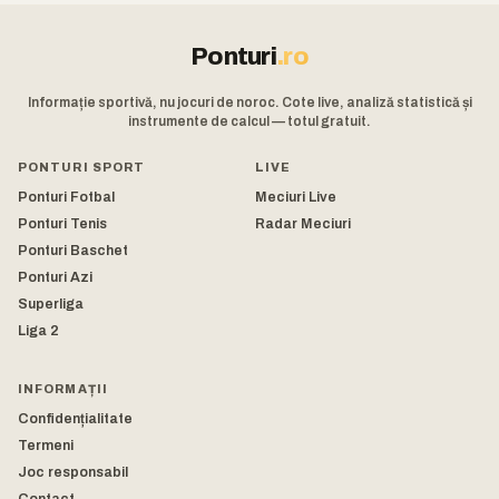
Ponturi
.ro
Informație sportivă, nu jocuri de noroc. Cote live, analiză statistică și
instrumente de calcul — totul gratuit.
PONTURI SPORT
LIVE
Ponturi Fotbal
Meciuri Live
Ponturi Tenis
Radar Meciuri
Ponturi Baschet
Ponturi Azi
Superliga
Liga 2
INFORMAȚII
Confidențialitate
Termeni
Joc responsabil