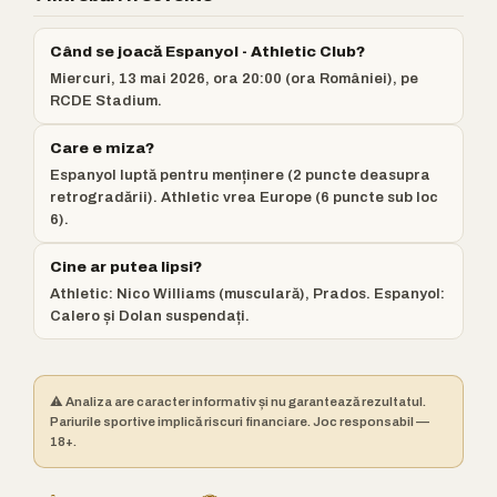
Când se joacă Espanyol - Athletic Club?
Miercuri, 13 mai 2026, ora 20:00 (ora României), pe
RCDE Stadium.
Care e miza?
Espanyol luptă pentru menținere (2 puncte deasupra
retrogradării). Athletic vrea Europe (6 puncte sub loc
6).
Cine ar putea lipsi?
Athletic: Nico Williams (musculară), Prados. Espanyol:
Calero și Dolan suspendați.
⚠️ Analiza are caracter informativ și nu garantează rezultatul.
Pariurile sportive implică riscuri financiare. Joc responsabil —
18+.