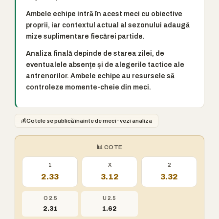
Ambele echipe intră în acest meci cu obiective
proprii, iar contextul actual al sezonului adaugă
mize suplimentare fiecărei partide.
Analiza finală depinde de starea zilei, de
eventualele absențe și de alegerile tactice ale
antrenorilor. Ambele echipe au resursele să
controleze momente-cheie din meci.
💰
Cotele se publică înainte de meci · vezi analiza
📊 COTE
1
X
2
2.33
3.12
3.32
O 2.5
U 2.5
2.31
1.62