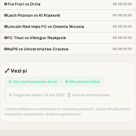
⚽
Tre Fiori vs Drita
06.08 20:00
⚽
Lech Poznan vs KI Klaksvik
06.08 20:00
⚽
Lincoln Red Imps FC vs Omonia Nicosia
06.08 20:00
⚽
FC Thun vs Vikingur Reykjavik
06.08 20:00
⚽
KuPS vs Universitatea Craiova
06.08 20:00
🔗 Vezi și
📅 Vezi toate ponturile de azi
⚽ Alte ponturi fotbal
📅 Programat pentru 28 mai 2026 · 🏆 Amicale Internaționale
ℹ️ Cotele afișate sunt orientative la momentul publicării. Sursa oficială pentru
rezultatele competițiilor rămâne organizatorul.