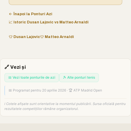
← Înapoi la Ponturi Azi
📈 Istoric Dusan Lajovic vs Matteo Arnaldi
👕 Dusan Lajovic
👕 Matteo Arnaldi
🔗 Vezi și
📅 Vezi toate ponturile de azi
🎾 Alte ponturi tenis
📅 Programat pentru 20 aprilie 2026 · 🏆 ATP Madrid Open
ℹ️ Cotele afișate sunt orientative la momentul publicării. Sursa oficială pentru
rezultatele competițiilor rămâne organizatorul.