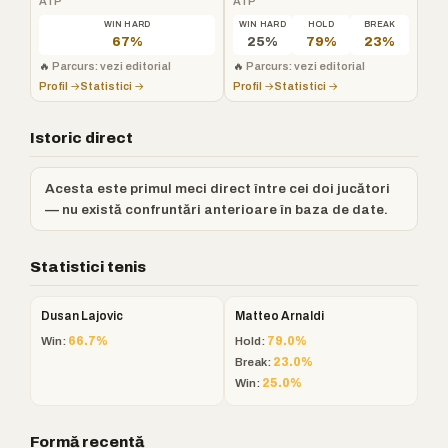
ATP
ATP
WIN HARD
WIN HARD
HOLD
BREAK
67%
25%
79%
23%
🔥
Parcurs: vezi editorial
🔥
Parcurs: vezi editorial
Profil →
Statistici →
Profil →
Statistici →
Istoric direct
Acesta este primul meci direct între cei doi jucători
— nu există confruntări anterioare în baza de date.
Statistici tenis
Dusan Lajovic
Matteo Arnaldi
Win:
66.7%
Hold:
79.0%
Break:
23.0%
Win:
25.0%
Formă recentă