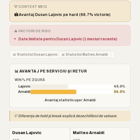
💡 CONTEXT MECI
🏟️
Avantaj Dusan Lajovic pe hard (66.7% victorie)
⚠️ FACTORI DE RISC
•
Date limitate pentru Dusan Lajovic (1 meciuri recente)
📊 Statistici Dusan Lajovic
📊 Statistici Matteo Arnaldi
📊 AVANTAJ PE SERVICIU ȘI RETUR
WIN % PE ZGURĂ
Lajovic
45.0%
Arnaldi
54.5%
Avantaj statistic ușor: Arnaldi
💡 Diferența de hold și break explică dezechilibrul de valoare.
Dusan Lajovic
Matteo Arnaldi