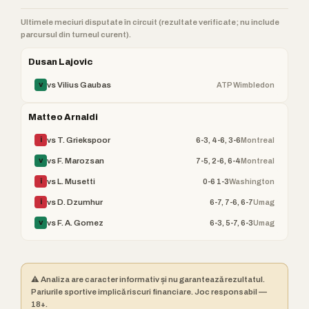
Ultimele meciuri disputate în circuit (rezultate verificate; nu include
parcursul din turneul curent).
Dusan Lajovic
ATP Wimbledon
vs Vilius Gaubas
V
Matteo Arnaldi
6-3, 4-6, 3-6
Montreal
vs T. Griekspoor
Î
7-5, 2-6, 6-4
Montreal
vs F. Marozsan
V
0-6 1-3
Washington
vs L. Musetti
Î
6-7, 7-6, 6-7
Umag
vs D. Dzumhur
Î
6-3, 5-7, 6-3
Umag
vs F. A. Gomez
V
⚠️ Analiza are caracter informativ și nu garantează rezultatul.
Pariurile sportive implică riscuri financiare. Joc responsabil —
18+.