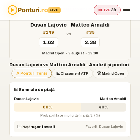
Ponturi
.ro
Acasă
›
Ponturi
›
Dusan Lajovic vs Matteo Arnaldi
39
LIVE
LIVE
Dusan Lajovic
Matteo Arnaldi
#149
#35
vs
1.62
2.38
Madrid Open
•
9 august
•
19:00
Dusan Lajovic vs Matteo Arnaldi – Analiză și ponturi
🎾 Ponturi Tenis
📊 Clasament ATP
🏆 Madrid Open
📊 Semnale de piață
Dusan Lajovic
Matteo Arnaldi
60%
40%
Probabilitate implicită (marjă: 3.7%)
📈
Favorit: Dusan Lajovic
Piață:
ușor favorit