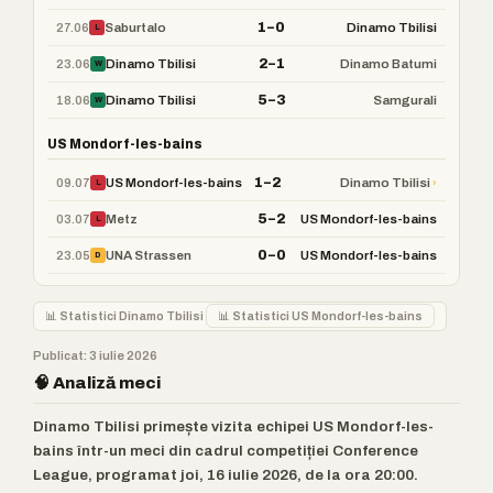
1–0
27.06
Saburtalo
Dinamo Tbilisi
L
2–1
23.06
Dinamo Tbilisi
Dinamo Batumi
W
5–3
18.06
Dinamo Tbilisi
Samgurali
W
US Mondorf-les-bains
1–2
09.07
›
US Mondorf-les-bains
Dinamo Tbilisi
L
5–2
03.07
Metz
US Mondorf-les-bains
L
0–0
23.05
UNA Strassen
US Mondorf-les-bains
D
📊 Statistici Dinamo Tbilisi
📊 Statistici US Mondorf-les-bains
Publicat: 3 iulie 2026
🧠 Analiză meci
Dinamo Tbilisi primește vizita echipei US Mondorf-les-
bains într-un meci din cadrul competiției Conference
League, programat joi, 16 iulie 2026, de la ora 20:00.