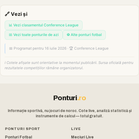
🔗 Vezi și
📊 Vezi clasamentul Conference League
📅 Vezi toate ponturile de azi
⚽ Alte ponturi fotbal
📅 Programat pentru 16 iulie 2026 · 🏆 Conference League
ℹ️ Cotele afișate sunt orientative la momentul publicării. Sursa oficială pentru
rezultatele competițiilor rămâne organizatorul.
Ponturi
.ro
Informație sportivă, nu jocuri de noroc. Cote live, analiză statistică și
instrumente de calcul — totul gratuit.
PONTURI SPORT
LIVE
Ponturi Fotbal
Meciuri Live