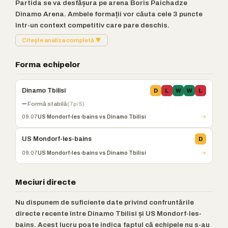
Partida se va desfășura pe arena Boris Paichadze
Dinamo Arena. Ambele formații vor căuta cele 3 puncte
într-un context competitiv care pare deschis.
Citește analiza completă ▼
Forma echipelor
Dinamo Tbilisi
D
L
W
W
L
➖ Formă stabilă
(7p/5)
09.07
US Mondorf-les-bains vs Dinamo Tbilisi
→
US Mondorf-les-bains
D
09.07
US Mondorf-les-bains vs Dinamo Tbilisi
→
Meciuri directe
Nu dispunem de suficiente date privind confruntările
directe recente între Dinamo Tbilisi și US Mondorf-les-
bains. Acest lucru poate indica faptul că echipele nu s-au