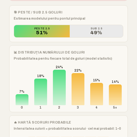
🎯 PESTE / SUB 2.5 GOLURI
Estimarea modelului pentru pontul principal
PESTE 2.5
SUB 2.5
51%
49%
📊 DISTRIBUȚIA NUMĂRULUI DE GOLURI
Probabilitatea pentru fiecare total de goluri (model statistic)
24%
22%
18%
15%
14%
7%
0
1
2
3
4
5+
🔥 HARTĂ SCORURI PROBABILE
Intensitatea culorii = probabilitatea scorului · cel mai probabil: 1–0