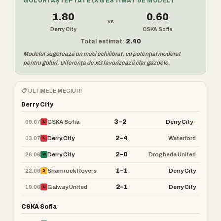
GOLURI AȘTEPTATE (XG ESTIMAT DE MODEL)
1.80
0.60
vs
Derry City
CSKA Sofia
Total estimat:
2.40
Modelul sugerează un meci echilibrat, cu potențial moderat
pentru goluri. Diferența de xG favorizează clar gazdele.
📋 ULTIMELE MECIURI
Derry City
3–2
09.07
›
CSKA Sofia
Derry City
L
2–4
03.07
Derry City
Waterford
L
2–0
26.06
Derry City
Drogheda United
W
1–1
22.06
Shamrock Rovers
Derry City
D
2–1
19.06
Galway United
Derry City
L
CSKA Sofia