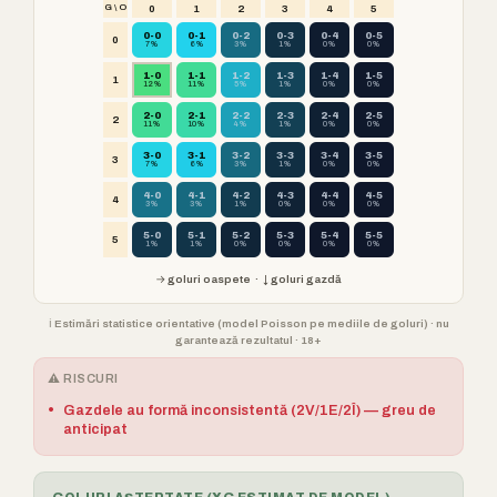
G \ O
0
1
2
3
4
5
0-0
0-1
0-2
0-3
0-4
0-5
0
7%
6%
3%
1%
0%
0%
1-0
1-1
1-2
1-3
1-4
1-5
1
12%
11%
5%
1%
0%
0%
2-0
2-1
2-2
2-3
2-4
2-5
2
11%
10%
4%
1%
0%
0%
3-0
3-1
3-2
3-3
3-4
3-5
3
7%
6%
3%
1%
0%
0%
4-0
4-1
4-2
4-3
4-4
4-5
4
3%
3%
1%
0%
0%
0%
5-0
5-1
5-2
5-3
5-4
5-5
5
1%
1%
0%
0%
0%
0%
→ goluri oaspete · ↓ goluri gazdă
ℹ️ Estimări statistice orientative (model Poisson pe mediile de goluri) · nu
garantează rezultatul · 18+
⚠️ RISCURI
•
Gazdele au formă inconsistentă (2V/1E/2Î) — greu de
anticipat