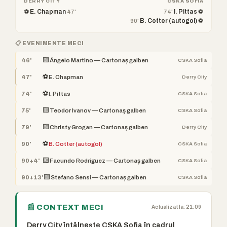
DERRY CITY
CSKA SOFIA
⚽ E. Chapman
I. Pittas ⚽
47'
74'
B. Cotter (autogol) ⚽
90'
📋 EVENIMENTE MECI
🟨
46'
Ángelo Martino — Cartonaș galben
CSKA Sofia
⚽
47'
E. Chapman
Derry City
⚽
74'
I. Pittas
CSKA Sofia
🟨
75'
Teodor Ivanov — Cartonaș galben
CSKA Sofia
🟨
79'
Christy Grogan — Cartonaș galben
Derry City
⚽
90'
B. Cotter (autogol)
CSKA Sofia
🟨
90+4'
Facundo Rodríguez — Cartonaș galben
CSKA Sofia
🟨
90+13'
Stefano Sensi — Cartonaș galben
CSKA Sofia
📰 CONTEXT MECI
Actualizat la: 21:09
Derry City întâlnește CSKA Sofia în cadrul