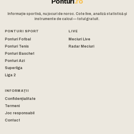
Ponturi
.ro
Informație sportivă, nu jocuri de noroc. Cote live, analiză statistică și
instrumente de calcul — totul gratuit.
PONTURI SPORT
LIVE
Ponturi Fotbal
Meciuri Live
Ponturi Tenis
Radar Meciuri
Ponturi Baschet
Ponturi Azi
Superliga
Liga 2
INFORMAȚII
Confidențialitate
Termeni
Joc responsabil
Contact