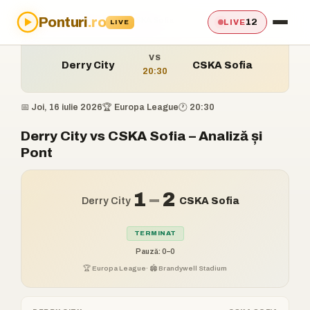
Ponturi
.ro
Acasă
›
Ponturi
›
Derry City vs CSKA Sofia
12
LIVE
LIVE
VS
Derry City
CSKA Sofia
20:30
📅 Joi, 16 iulie 2026
🏆 Europa League
🕐 20:30
Derry City vs CSKA Sofia – Analiză și
Pont
1
–
2
Derry City
CSKA Sofia
TERMINAT
Pauză: 0–0
🏆 Europa League
· 🏟️ Brandywell Stadium