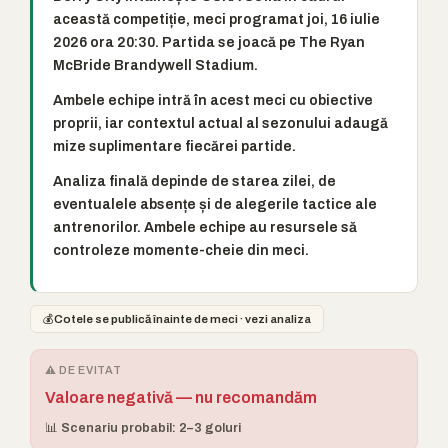
această competiție, meci programat joi, 16 iulie
2026 ora 20:30. Partida se joacă pe The Ryan
McBride Brandywell Stadium.
Ambele echipe intră în acest meci cu obiective
proprii, iar contextul actual al sezonului adaugă
mize suplimentare fiecărei partide.
Analiza finală depinde de starea zilei, de
eventualele absențe și de alegerile tactice ale
antrenorilor. Ambele echipe au resursele să
controleze momente-cheie din meci.
💰
Cotele se publică înainte de meci · vezi analiza
⚠️ DE EVITAT
Valoare negativă — nu recomandăm
📊 Scenariu probabil: 2–3 goluri