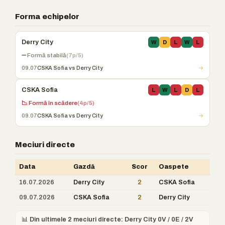
Forma echipelor
Derry City
W
D
L
W
L
➖ Formă stabilă
(7p/5)
09.07
CSKA Sofia vs Derry City
→
CSKA Sofia
L
W
L
D
L
📉 Formă în scădere
(4p/5)
09.07
CSKA Sofia vs Derry City
→
Meciuri directe
Data
Gazdă
Scor
Oaspete
16.07.2026
Derry City
2
CSKA Sofia
09.07.2026
CSKA Sofia
2
Derry City
📊 Din ultimele 2 meciuri directe: Derry City 0V / 0E / 2V