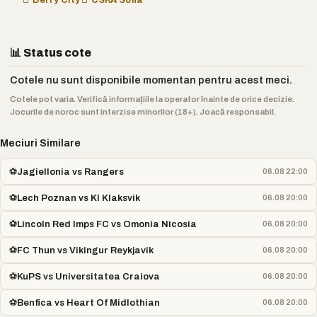
📊 Status cote
Cotele nu sunt disponibile momentan pentru acest meci.
Cotele pot varia. Verifică informațiile la operator înainte de orice decizie.
Jocurile de noroc sunt interzise minorilor (18+). Joacă responsabil.
Meciuri Similare
⚽
Jagiellonia vs Rangers
06.08 22:00
⚽
Lech Poznan vs KI Klaksvik
06.08 20:00
⚽
Lincoln Red Imps FC vs Omonia Nicosia
06.08 20:00
⚽
FC Thun vs Vikingur Reykjavik
06.08 20:00
⚽
KuPS vs Universitatea Craiova
06.08 20:00
⚽
Benfica vs Heart Of Midlothian
06.08 20:00