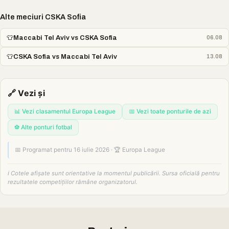
Alte meciuri CSKA Sofia
👕
Maccabi Tel Aviv vs CSKA Sofia
06.08
👕
CSKA Sofia vs Maccabi Tel Aviv
13.08
🔗 Vezi și
📊 Vezi clasamentul Europa League
📅 Vezi toate ponturile de azi
⚽ Alte ponturi fotbal
📅 Programat pentru 16 iulie 2026 · 🏆 Europa League
ℹ️ Cotele afișate sunt orientative la momentul publicării. Sursa oficială pentru
rezultatele competițiilor rămâne organizatorul.