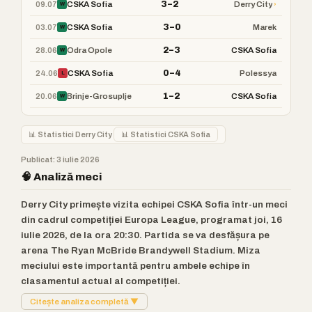
3–2
09.07
›
CSKA Sofia
Derry City
W
3–0
03.07
CSKA Sofia
Marek
W
2–3
28.06
Odra Opole
CSKA Sofia
W
0–4
24.06
CSKA Sofia
Polessya
L
1–2
20.06
Brinje-Grosuplje
CSKA Sofia
W
📊 Statistici Derry City
📊 Statistici CSKA Sofia
Publicat: 3 iulie 2026
🧠 Analiză meci
Derry City primește vizita echipei CSKA Sofia într-un meci
din cadrul competiției Europa League, programat joi, 16
iulie 2026, de la ora 20:30. Partida se va desfășura pe
arena The Ryan McBride Brandywell Stadium. Miza
meciului este importantă pentru ambele echipe în
clasamentul actual al competiției.
Citește analiza completă ▼