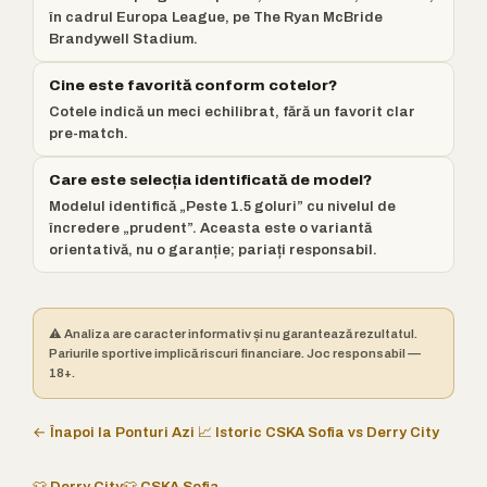
în cadrul Europa League, pe The Ryan McBride
Brandywell Stadium.
Cine este favorită conform cotelor?
Cotele indică un meci echilibrat, fără un favorit clar
pre-match.
Care este selecția identificată de model?
Modelul identifică „Peste 1.5 goluri” cu nivelul de
încredere „prudent”. Aceasta este o variantă
orientativă, nu o garanție; pariați responsabil.
⚠️ Analiza are caracter informativ și nu garantează rezultatul.
Pariurile sportive implică riscuri financiare. Joc responsabil —
18+.
← Înapoi la Ponturi Azi
📈 Istoric CSKA Sofia vs Derry City
👕 Derry City
👕 CSKA Sofia