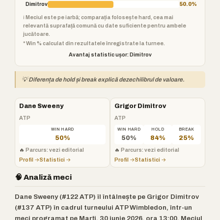
Dimitrov
50.0%
ℹ️ Meciul este pe iarbă; comparația folosește hard, cea mai
relevantă suprafață comună cu date suficiente pentru ambele
jucătoare.
* Win % calculat din rezultatele înregistrate la turnee.
Avantaj statistic ușor: Dimitrov
💡 Diferența de hold și break explică dezechilibrul de valoare.
Dane Sweeny
Grigor Dimitrov
ATP
ATP
WIN HARD
WIN HARD
HOLD
BREAK
50%
50%
84%
25%
🔥
Parcurs: vezi editorial
🔥
Parcurs: vezi editorial
Profil →
Statistici →
Profil →
Statistici →
🧠 Analiză meci
Dane Sweeny (#122 ATP) îl întâlnește pe Grigor Dimitrov
(#137 ATP) în cadrul turneului ATP Wimbledon, într-un
meci programat pe Marți, 30 iunie 2026, ora 13:00. Meciul