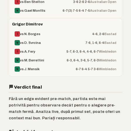
3-6 2-6 2-6
Australian Open
vs Ben Shelton
Î
6-7(3) 7-5 6-4 7-5
Australian Open
vs Gael Monfils
V
Grigor Dimitrov
4-6, 2-6
Bastad
vs N. Borges
Î
7-6, 1-6, 6-4
Bastad
vs D. Svrcina
V
5-7, 6-3, 6-4, 4-6, 6-7
Wimbledon
vs A. Fery
Î
6-3, 6-4, 3-6, 5-7, 6-3
Wimbledon
vs M. Berrettini
V
6-7 6-4 5-7 3-6
Wimbledon
vs J. Mensik
V
🏁 Verdict final
Fără un edge evident pre-match, partida este mai
potrivită pentru observare decât pentru o alegere pre-
match fermă. Analiza live, după primul set, poate oferi un
context mai bun. Pariați responsabil.