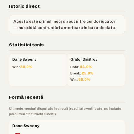
Istoric direct
Acesta este primul meci direct între cei doi jucători
— nu există confruntări anterioare în baza de date.
Statistici tenis
Dane Sweeny
Grigor Dimitrov
Win:
50.0%
Hold:
84.0%
Break:
25.0%
Win:
50.0%
Formă recentă
Ultimele meciuri disputate în circuit (rezultate verificate; nu include
parcursul din turneul curent).
Dane Sweeny