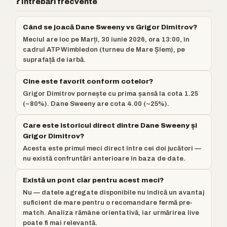
❓ Întrebări frecvente
Când se joacă Dane Sweeny vs Grigor Dimitrov?
Meciul are loc pe Marți, 30 iunie 2026, ora 13:00, în
cadrul ATP Wimbledon (turneu de Mare Șlem), pe
suprafață de iarbă.
Cine este favorit conform cotelor?
Grigor Dimitrov pornește cu prima șansă la cota 1.25
(~80%). Dane Sweeny are cota 4.00 (~25%).
Care este istoricul direct dintre Dane Sweeny și
Grigor Dimitrov?
Acesta este primul meci direct între cei doi jucători —
nu există confruntări anterioare în baza de date.
Există un pont clar pentru acest meci?
Nu — datele agregate disponibile nu indică un avantaj
suficient de mare pentru o recomandare fermă pre-
match. Analiza rămâne orientativă, iar urmărirea live
poate fi mai relevantă.