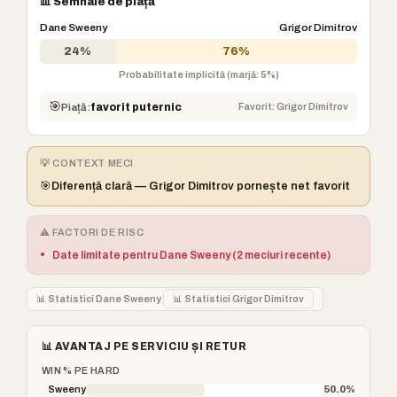
📊 Semnale de piață
Dane Sweeny
Grigor Dimitrov
24%
76%
Probabilitate implicită (marjă: 5%)
🎯
Favorit: Grigor Dimitrov
Piață:
favorit puternic
💡 CONTEXT MECI
🎯
Diferență clară — Grigor Dimitrov pornește net favorit
⚠️ FACTORI DE RISC
•
Date limitate pentru Dane Sweeny (2 meciuri recente)
📊 Statistici Dane Sweeny
📊 Statistici Grigor Dimitrov
📊 AVANTAJ PE SERVICIU ȘI RETUR
WIN % PE HARD
Sweeny
50.0%