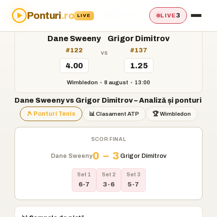
Ponturi
.ro
Acasă
›
Ponturi
›
Dane Sweeny vs Grigor Dimitrov
3
LIVE
LIVE
Dane Sweeny
Grigor Dimitrov
#122
#137
vs
4.00
1.25
Wimbledon
•
8 august
•
13:00
Dane Sweeny vs Grigor Dimitrov – Analiză și ponturi
🎾 Ponturi Tenis
📊 Clasament ATP
🏆 Wimbledon
SCOR FINAL
0 – 3
Dane Sweeny
Grigor Dimitrov
Set 1
Set 2
Set 3
6-7
3-6
5-7