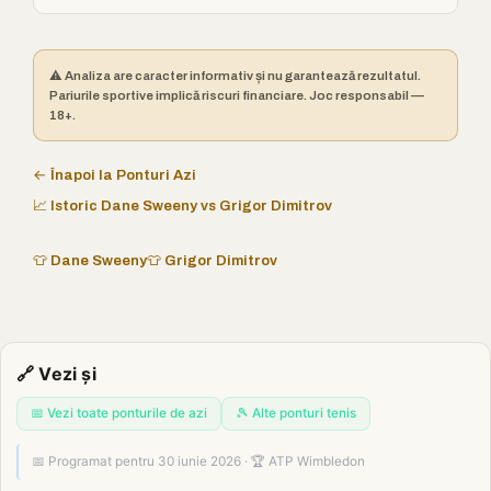
⚠️ Analiza are caracter informativ și nu garantează rezultatul.
Pariurile sportive implică riscuri financiare. Joc responsabil —
18+.
← Înapoi la Ponturi Azi
📈 Istoric Dane Sweeny vs Grigor Dimitrov
👕 Dane Sweeny
👕 Grigor Dimitrov
🔗 Vezi și
📅 Vezi toate ponturile de azi
🎾 Alte ponturi tenis
📅 Programat pentru 30 iunie 2026 · 🏆 ATP Wimbledon