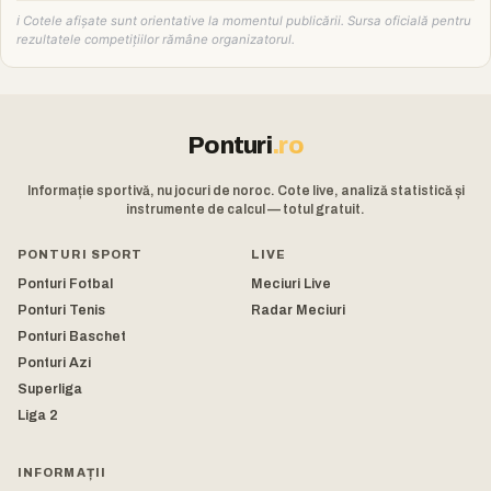
ℹ️ Cotele afișate sunt orientative la momentul publicării. Sursa oficială pentru
rezultatele competițiilor rămâne organizatorul.
Ponturi
.ro
Informație sportivă, nu jocuri de noroc. Cote live, analiză statistică și
instrumente de calcul — totul gratuit.
PONTURI SPORT
LIVE
Ponturi Fotbal
Meciuri Live
Ponturi Tenis
Radar Meciuri
Ponturi Baschet
Ponturi Azi
Superliga
Liga 2
INFORMAȚII