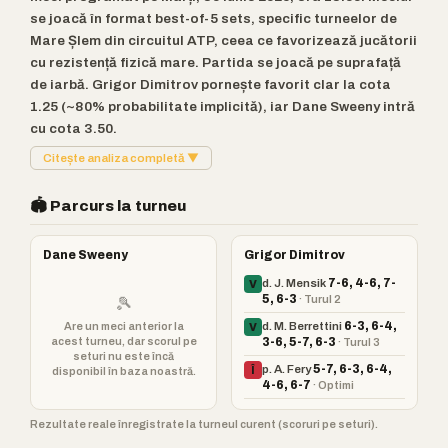
se joacă în format best-of-5 sets, specific turneelor de
Mare Șlem din circuitul ATP, ceea ce favorizează jucătorii
cu rezistență fizică mare. Partida se joacă pe suprafață
de iarbă. Grigor Dimitrov pornește favorit clar la cota
1.25 (~80% probabilitate implicită), iar Dane Sweeny intră
cu cota 3.50.
Citește analiza completă ▼
🏟️ Parcurs la turneu
Dane Sweeny
Grigor Dimitrov
d. J. Mensik
7-6, 4-6, 7-
V
5, 6-3
· Turul 2
🎾
Are un meci anterior la
d. M. Berrettini
6-3, 6-4,
V
acest turneu, dar scorul pe
3-6, 5-7, 6-3
· Turul 3
seturi nu este încă
p. A. Fery
5-7, 6-3, 6-4,
Î
disponibil în baza noastră.
4-6, 6-7
· Optimi
Rezultate reale înregistrate la turneul curent (scoruri pe seturi).