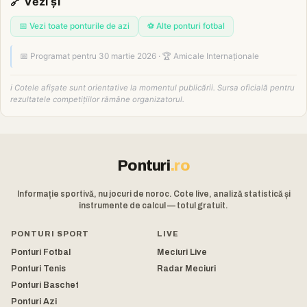
🔗 Vezi și
📅 Vezi toate ponturile de azi
⚽ Alte ponturi fotbal
📅 Programat pentru 30 martie 2026 · 🏆 Amicale Internaționale
ℹ️ Cotele afișate sunt orientative la momentul publicării. Sursa oficială pentru
rezultatele competițiilor rămâne organizatorul.
Ponturi
.ro
Informație sportivă, nu jocuri de noroc. Cote live, analiză statistică și
instrumente de calcul — totul gratuit.
PONTURI SPORT
LIVE
Ponturi Fotbal
Meciuri Live
Ponturi Tenis
Radar Meciuri
Ponturi Baschet
Ponturi Azi