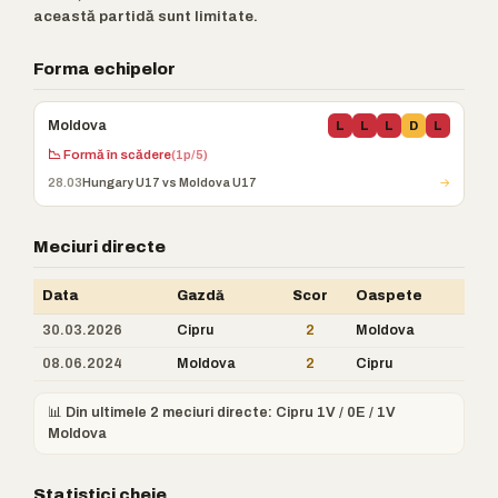
această partidă sunt limitate.
Forma echipelor
Moldova
L
L
L
D
L
📉 Formă în scădere
(1p/5)
28.03
Hungary U17 vs Moldova U17
→
Meciuri directe
Data
Gazdă
Scor
Oaspete
30.03.2026
Cipru
2
Moldova
08.06.2024
Moldova
2
Cipru
📊 Din ultimele 2 meciuri directe: Cipru 1V / 0E / 1V
Moldova
Statistici cheie