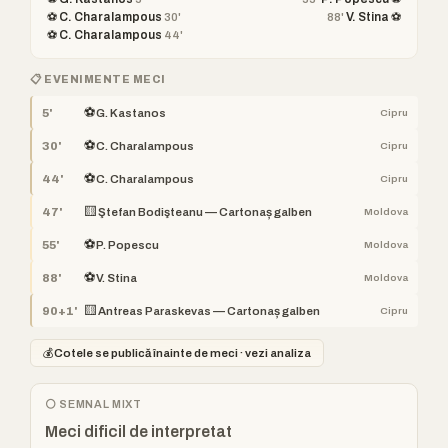
⚽ C. Charalampous
V. Stina ⚽
30'
88'
⚽ C. Charalampous
44'
📋 EVENIMENTE MECI
⚽
5'
G. Kastanos
Cipru
⚽
30'
C. Charalampous
Cipru
⚽
44'
C. Charalampous
Cipru
🟨
47'
Ştefan Bodişteanu — Cartonaș galben
Moldova
⚽
55'
P. Popescu
Moldova
⚽
88'
V. Stina
Moldova
🟨
90+1'
Antreas Paraskevas — Cartonaș galben
Cipru
💰
Cotele se publică înainte de meci · vezi analiza
⚪ SEMNAL MIXT
Meci dificil de interpretat