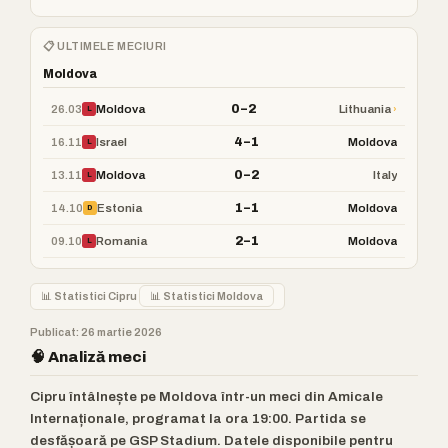
📋 ULTIMELE MECIURI
Moldova
0–2
26.03
›
Moldova
Lithuania
L
4–1
16.11
Israel
Moldova
L
0–2
13.11
Moldova
Italy
L
1–1
14.10
Estonia
Moldova
D
2–1
09.10
Romania
Moldova
L
📊 Statistici Cipru
📊 Statistici Moldova
Publicat: 26 martie 2026
🧠 Analiză meci
Cipru întâlnește pe Moldova într-un meci din Amicale
Internaționale, programat la ora 19:00. Partida se
desfășoară pe GSP Stadium. Datele disponibile pentru