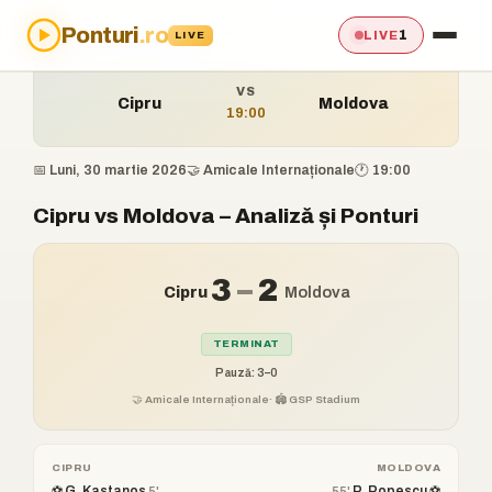
Ponturi
.ro
Acasă
›
Ponturi
›
Cipru vs Moldova
1
LIVE
LIVE
VS
Cipru
Moldova
19:00
📅 Luni, 30 martie 2026
🤝 Amicale Internaționale
🕐 19:00
Cipru vs Moldova – Analiză și Ponturi
3
–
2
Cipru
Moldova
TERMINAT
Pauză: 3–0
🤝 Amicale Internaționale
· 🏟️ GSP Stadium
CIPRU
MOLDOVA
⚽ G. Kastanos
P. Popescu ⚽
5'
55'