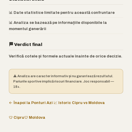
📊 Date statistice limitate pentru această confruntare
📊 Analiza se bazează pe informațiile disponibile la
momentul generării
🏁 Verdict final
Verifică cotele și formele actuale înainte de orice decizie.
⚠️ Analiza are caracter informativ și nu garantează rezultatul.
Pariurile sportive implică riscuri financiare. Joc responsabil —
18+.
← Înapoi la Ponturi Azi
📈 Istoric Cipru vs Moldova
👕 Cipru
👕 Moldova