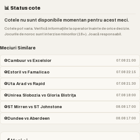
📊 Status cote
Cotele nu sunt disponibile momentan pentru acest meci.
Cotele pot varia. Verifică informațiile la operator înainte de orice decizie.
Jocurile de noroc sunt interzise minorilor (18+). Joacă responsabil.
Meciuri Similare
⚽
Cambuur vs Excelsior
07.08 21:00
⚽
Estoril vs Famalicao
07.08 22:15
⚽
Uta Arad vs Rapid
07.08 21:30
⚽
Unirea Slobozia vs Gloria Bistriţa
07.08 18:00
⚽
ST Mirren vs ST Johnstone
08.08 17:00
⚽
Dundee vs Aberdeen
08.08 17:00