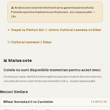
⚠️ Analiza are caracter informativ și nu garantează rezultatul.
Pariurile sportive implică riscuri financiare. Joc responsabil —
18+.
← Înapoi la Ponturi Azi
📈 Istoric Cultural Leonesa vs Eibar
👕 Cultural Leonesa
👕 Eibar
📊 Status cote
Cotele nu sunt disponibile momentan pentru acest meci.
Cotele pot varia. Verifică informațiile la operator înainte de orice decizie.
Jocurile de noroc sunt interzise minorilor (18+). Joacă responsabil.
Meciuri Similare
⚽
Real Sociedad II vs Castellón
14.08 21:30