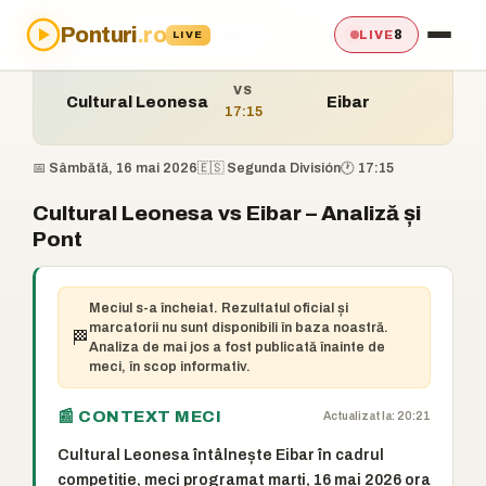
Ponturi
.ro
Acasă
›
Ponturi
›
Cultural Leonesa vs Eibar
8
LIVE
LIVE
VS
Cultural Leonesa
Eibar
17:15
📅 Sâmbătă, 16 mai 2026
🇪🇸 Segunda División
🕐 17:15
Cultural Leonesa vs Eibar – Analiză și
Pont
Meciul s-a încheiat. Rezultatul oficial și
marcatorii nu sunt disponibili în baza noastră.
🏁
Analiza de mai jos a fost publicată înainte de
meci, în scop informativ.
📰 CONTEXT MECI
Actualizat la: 20:21
Cultural Leonesa întâlnește Eibar în cadrul
competiție, meci programat marți, 16 mai 2026 ora