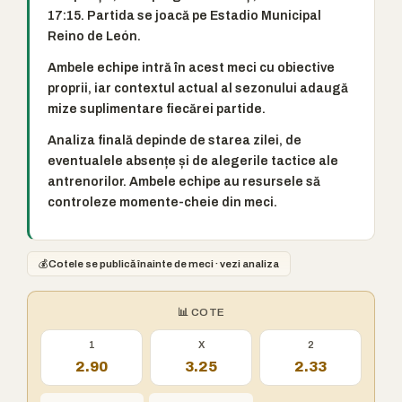
17:15. Partida se joacă pe Estadio Municipal
Reino de León.
Ambele echipe intră în acest meci cu obiective
proprii, iar contextul actual al sezonului adaugă
mize suplimentare fiecărei partide.
Analiza finală depinde de starea zilei, de
eventualele absențe și de alegerile tactice ale
antrenorilor. Ambele echipe au resursele să
controleze momente-cheie din meci.
💰
Cotele se publică înainte de meci · vezi analiza
📊 COTE
1
X
2
2.90
3.25
2.33