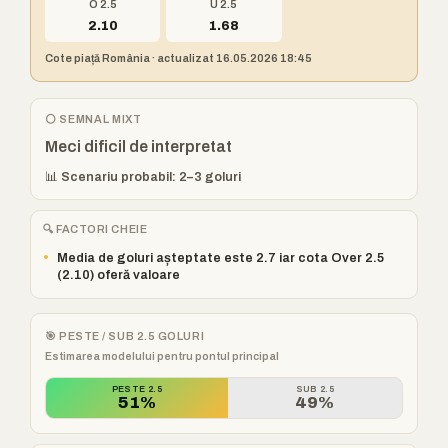
O 2.5
U 2.5
2.10
1.68
Cote piață România · actualizat 16.05.2026 18:45
⚪ SEMNAL MIXT
Meci dificil de interpretat
📊 Scenariu probabil: 2–3 goluri
🔍 FACTORI CHEIE
•
Media de goluri așteptate este 2.7 iar cota Over 2.5
(2.10) oferă valoare
🎯 PESTE / SUB 2.5 GOLURI
Estimarea modelului pentru pontul principal
PESTE 2.5
SUB 2.5
51%
49%