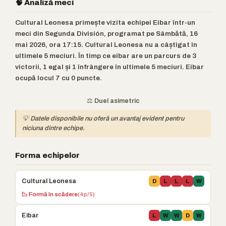
🧠 Analiză meci
Cultural Leonesa primește vizita echipei Eibar într-un
meci din Segunda División, programat pe Sâmbătă, 16
mai 2026, ora 17:15. Cultural Leonesa nu a câștigat în
ultimele 5 meciuri. În timp ce eibar are un parcurs de 3
victorii, 1 egal și 1 înfrângere în ultimele 5 meciuri. Eibar
ocupă locul 7 cu 0 puncte.
⚖️ Duel asimetric
💡 Datele disponibile nu oferă un avantaj evident pentru
niciuna dintre echipe.
Forma echipelor
Cultural Leonesa
D
L
L
L
W
📉 Formă în scădere
(4p/5)
Eibar
L
W
W
D
W