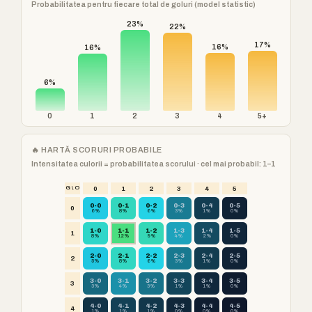
Probabilitatea pentru fiecare total de goluri (model statistic)
23%
22%
17%
16%
16%
6%
0
1
2
3
4
5+
🔥 HARTĂ SCORURI PROBABILE
Intensitatea culorii = probabilitatea scorului · cel mai probabil: 1–1
G \ O
0
1
2
3
4
5
0-0
0-1
0-2
0-3
0-4
0-5
0
6%
8%
6%
3%
1%
0%
1-0
1-1
1-2
1-3
1-4
1-5
1
8%
12%
9%
4%
2%
0%
2-0
2-1
2-2
2-3
2-4
2-5
2
5%
8%
6%
3%
1%
0%
3-0
3-1
3-2
3-3
3-4
3-5
3
3%
4%
3%
1%
1%
0%
4-0
4-1
4-2
4-3
4-4
4-5
4
1%
1%
1%
0%
0%
0%