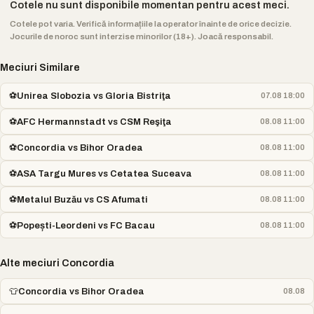
Cotele nu sunt disponibile momentan pentru acest meci.
Cotele pot varia. Verifică informațiile la operator înainte de orice decizie.
Jocurile de noroc sunt interzise minorilor (18+). Joacă responsabil.
Meciuri Similare
⚽
Unirea Slobozia vs Gloria Bistriţa
07.08 18:00
⚽
AFC Hermannstadt vs CSM Reşiţa
08.08 11:00
⚽
Concordia vs Bihor Oradea
08.08 11:00
⚽
ASA Targu Mures vs Cetatea Suceava
08.08 11:00
⚽
Metalul Buzău vs CS Afumati
08.08 11:00
⚽
Popești-Leordeni vs FC Bacau
08.08 11:00
Alte meciuri Concordia
👕
Concordia vs Bihor Oradea
08.08