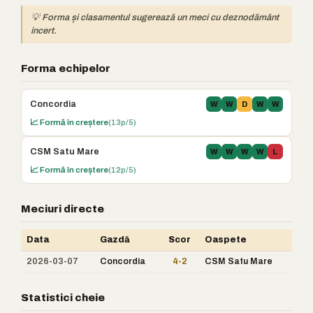
💡 Forma și clasamentul sugerează un meci cu deznodământ
incert.
Forma echipelor
Concordia
W
W
D
W
W
📈 Formă în creștere
(13p/5)
CSM Satu Mare
W
W
W
W
L
📈 Formă în creștere
(12p/5)
Meciuri directe
Data
Gazdă
Scor
Oaspete
2026-03-07
Concordia
4-2
CSM Satu Mare
Statistici cheie