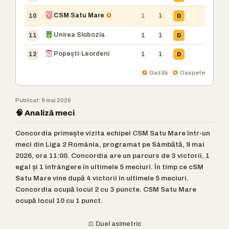
CSM Satu Mare
O
1
1
D
10
Unirea Slobozia
1
1
D
11
Popești-Leordeni
1
1
D
12
G
Gazdă
O
Oaspete
Publicat: 9 mai 2026
🧠 Analiză meci
Concordia primește vizita echipei CSM Satu Mare într-un
meci din Liga 2 România, programat pe Sâmbătă, 9 mai
2026, ora 11:00. Concordia are un parcurs de 3 victorii, 1
egal și 1 înfrângere în ultimele 5 meciuri. În timp ce cSM
Satu Mare vine după 4 victorii în ultimele 5 meciuri.
Concordia ocupă locul 2 cu 3 puncte. CSM Satu Mare
ocupă locul 10 cu 1 punct.
⚖️ Duel asimetric