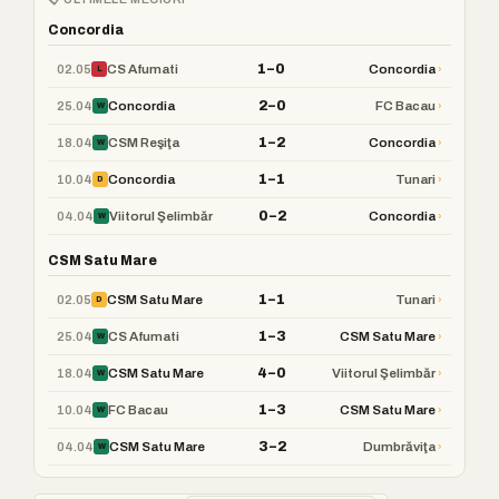
Concordia
1–0
02.05
›
CS Afumati
Concordia
L
2–0
25.04
›
Concordia
FC Bacau
W
1–2
18.04
›
CSM Reşiţa
Concordia
W
1–1
10.04
›
Concordia
Tunari
D
0–2
04.04
›
Viitorul Şelimbăr
Concordia
W
CSM Satu Mare
1–1
02.05
›
CSM Satu Mare
Tunari
D
1–3
25.04
›
CS Afumati
CSM Satu Mare
W
4–0
18.04
›
CSM Satu Mare
Viitorul Şelimbăr
W
1–3
10.04
›
FC Bacau
CSM Satu Mare
W
3–2
04.04
›
CSM Satu Mare
Dumbrăviţa
W