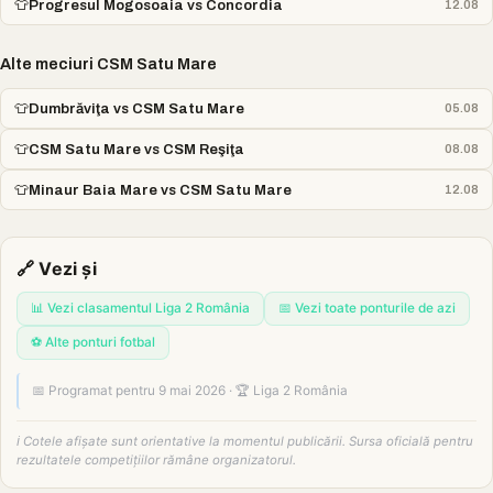
👕
Progresul Mogosoaia vs Concordia
12.08
Alte meciuri CSM Satu Mare
👕
Dumbrăviţa vs CSM Satu Mare
05.08
👕
CSM Satu Mare vs CSM Reşiţa
08.08
👕
Minaur Baia Mare vs CSM Satu Mare
12.08
🔗 Vezi și
📊 Vezi clasamentul Liga 2 România
📅 Vezi toate ponturile de azi
⚽ Alte ponturi fotbal
📅 Programat pentru 9 mai 2026 · 🏆 Liga 2 România
ℹ️ Cotele afișate sunt orientative la momentul publicării. Sursa oficială pentru
rezultatele competițiilor rămâne organizatorul.