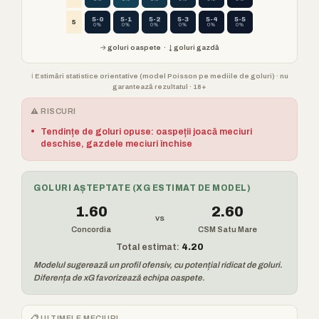
5-0
5-1
5-2
5-3
5-4
5-5
5
0%
0%
0%
0%
0%
0%
→ goluri oaspete · ↓ goluri gazdă
ℹ️ Estimări statistice orientative (model Poisson pe mediile de goluri) · nu
garantează rezultatul · 18+
⚠️ RISCURI
•
Tendințe de goluri opuse: oaspeții joacă meciuri
deschise, gazdele meciuri închise
GOLURI AȘTEPTATE (XG ESTIMAT DE MODEL)
1.60
2.60
vs
Concordia
CSM Satu Mare
Total estimat:
4.20
Modelul sugerează un profil ofensiv, cu potențial ridicat de goluri.
Diferența de xG favorizează echipa oaspete.
📋 ULTIMELE MECIURI