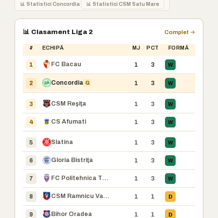
📊 Statistici Concordia
📊 Statistici CSM Satu Mare
📊 Clasament Liga 2
Complet →
#
ECHIPĂ
MJ
PCT
FORMĂ
FC Bacau
1
3
W
1
Concordia
G
1
3
W
2
CSM Reşiţa
1
3
W
3
CS Afumati
1
3
W
4
Slatina
1
3
W
5
Gloria Bistriţa
1
3
W
6
FC Politehnica Timisoara
1
3
W
7
CSM Ramnicu Valcea
1
1
D
8
Bihor Oradea
1
1
D
9