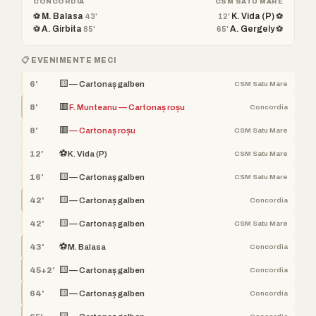
CONCORDIA
CSM SATU MARE
⚽ M. Balasa
K. Vida (P) ⚽
43'
12'
⚽ A. Girbita
A. Gergely ⚽
85'
65'
📋 EVENIMENTE MECI
🟨
6'
— Cartonaș galben
CSM Satu Mare
🟥
8'
F. Munteanu — Cartonaș roșu
Concordia
🟥
8'
— Cartonaș roșu
CSM Satu Mare
⚽
12'
K. Vida (P)
CSM Satu Mare
🟨
16'
— Cartonaș galben
CSM Satu Mare
🟨
42'
— Cartonaș galben
Concordia
🟨
42'
— Cartonaș galben
CSM Satu Mare
⚽
43'
M. Balasa
Concordia
🟨
45+2'
— Cartonaș galben
Concordia
🟨
64'
— Cartonaș galben
Concordia