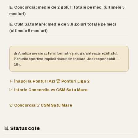
📊 Concordia: medie de 2 goluri totale pe meci (ultimele 5
meciuri)
📊 CSM Satu Mare: medie de 3.8 goluri totale pe meci
(ultimele 5 meciuri)
⚠️ Analiza are caracter informativ și nu garantează rezultatul.
Pariurile sportive implică riscuri financiare. Joc responsabil —
18+.
← Înapoi la Ponturi Azi
🏆 Ponturi Liga 2
📈 Istoric Concordia vs CSM Satu Mare
👕 Concordia
👕 CSM Satu Mare
📊 Status cote