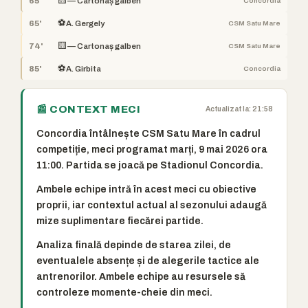
🟨
65'
— Cartonaș galben
Concordia
⚽
65'
A. Gergely
CSM Satu Mare
🟨
74'
— Cartonaș galben
CSM Satu Mare
⚽
85'
A. Girbita
Concordia
📰 CONTEXT MECI
Actualizat la: 21:58
Concordia întâlnește CSM Satu Mare în cadrul
competiție, meci programat marți, 9 mai 2026 ora
11:00. Partida se joacă pe Stadionul Concordia.
Ambele echipe intră în acest meci cu obiective
proprii, iar contextul actual al sezonului adaugă
mize suplimentare fiecărei partide.
Analiza finală depinde de starea zilei, de
eventualele absențe și de alegerile tactice ale
antrenorilor. Ambele echipe au resursele să
controleze momente-cheie din meci.