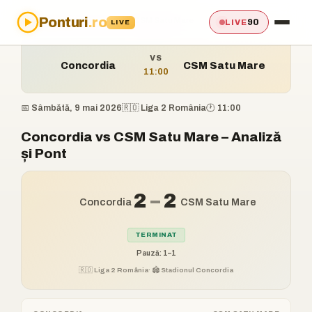
Ponturi
.ro
Acasă
›
Ponturi
›
Concordia vs CSM Satu Mare
90
LIVE
LIVE
VS
Concordia
CSM Satu Mare
11:00
📅 Sâmbătă, 9 mai 2026
🇷🇴 Liga 2 România
🕐 11:00
Concordia vs CSM Satu Mare – Analiză
și Pont
2
–
2
Concordia
CSM Satu Mare
TERMINAT
Pauză: 1–1
🇷🇴 Liga 2 România
· 🏟️ Stadionul Concordia