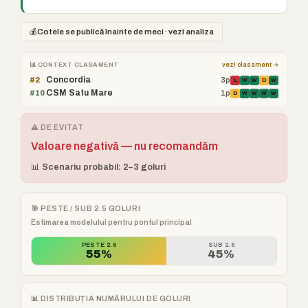
💰
Cotele se publică înainte de meci · vezi analiza
📊 CONTEXT CLASAMENT
vezi clasament →
Concordia
#2
3p
L
W
W
D
W
CSM Satu Mare
#10
1p
D
W
W
W
W
⚠️ DE EVITAT
Valoare negativă — nu recomandăm
📊 Scenariu probabil: 2–3 goluri
🎯 PESTE / SUB 2.5 GOLURI
Estimarea modelului pentru pontul principal
PESTE 2.5
SUB 2.5
55%
45%
📊 DISTRIBUȚIA NUMĂRULUI DE GOLURI