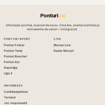
Ponturi
.ro
Informație sportivă, nu jocuri de noroc. Cote live, analiză statistică și
instrumente de calcul — totul gratuit.
PONTURI SPORT
LIVE
Ponturi Fotbal
Meciuri Live
Ponturi Tenis
Radar Meciuri
Ponturi Baschet
Ponturi Azi
Superliga
Liga 2
INFORMAȚII
Confidențialitate
Termeni
Joc responsabil