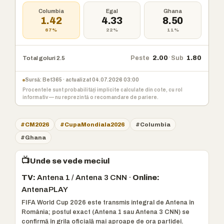
Columbia
Egal
Ghana
1.42
4.33
8.50
67%
22%
11%
·
Peste
2.00
Sub
1.80
Total goluri 2.5
Sursă: Bet365 · actualizat 04.07.2026 03:00
Procentele sunt probabilități implicite calculate din cote, cu rol
informativ — nu reprezintă o recomandare de pariere.
#CM2026
#CupaMondiala2026
#Columbia
#Ghana
📺
Unde se vede meciul
TV:
Antena 1 / Antena 3 CNN ·
Online:
AntenaPLAY
FIFA World Cup 2026 este transmis integral de Antena în
România; postul exact (Antena 1 sau Antena 3 CNN) se
confirmă în grila oficială mai aproape de ora partidei.