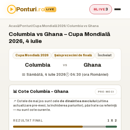
Ponturi
.ro
3
LIVE
LIVE
Acasă
/
Ponturi
/
Cupa Mondială 2026
/ Columbia vs Ghana
Columbia vs Ghana – Cupa Mondială
2026, 4 iulie
Cupa Mondială 2026
Șaisprezecimi de finală
Încheiat
Columbia
Ghana
vs
📅 Sâmbătă, 4 iulie 2026
🕘 04:30 (ora României)
📊 Cote Columbia – Ghana
PRE-MECI
📌 Cotele de mai jos sunt cele
de dinaintea meciului
(ultima
actualizare pre-meci, la închiderea pariurilor), păstrate ca referință
— nu sunt cote curente.
REZULTAT FINAL
1 X 2