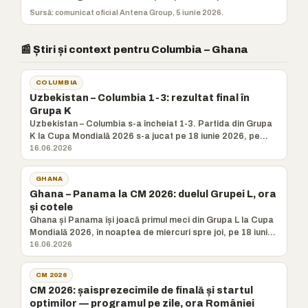
Sursă: comunicat oficial Antena Group, 5 iunie 2026.
📰 Știri și context pentru Columbia – Ghana
COLUMBIA
Uzbekistan – Columbia 1-3: rezultat final în
Grupa K
Uzbekistan – Columbia s-a încheiat 1-3. Partida din Grupa
K la Cupa Mondială 2026 s-a jucat pe 18 iunie 2026, pe
Estadio
16.06.2026
GHANA
Ghana – Panama la CM 2026: duelul Grupei L, ora
și cotele
Ghana și Panama își joacă primul meci din Grupa L la Cupa
Mondială 2026, în noaptea de miercuri spre joi, pe 18 iunie,
d
16.06.2026
CM 2026
CM 2026: șaisprezecimile de finală și startul
optimilor — programul pe zile, ora României