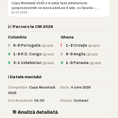
Cupa Mondială 2026 e în plină fază eliminatorie:
șaisprezecimile se joacă până pe 5 iulie, cu Spania –
Austria, Canada –
02.07.2026
📈 Parcurs la CM 2026
Columbia
Ghana
E
0-0
Portugalia
Î
1-2
Croația
(grupă)
(grupă)
V
1-0
R.D. Congo
E
0-0
Anglia
(grupă)
(grupă)
V
3-1
Uzbekistan
V
1-0
Panama
(grupă)
(grupă)
ℹ️ Datele meciului
Competiție:
Cupa Mondială
Data:
4 iulie 2026
2026
Ora României:
04:30
Status:
Încheiat
🎯 Analiză detaliată