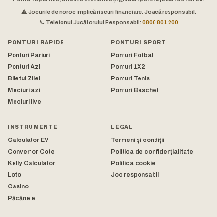
⚠️ Jocurile de noroc implică riscuri financiare. Joacă responsabil.
📞 Telefonul Jucătorului Responsabil:
0800 801 200
PONTURI RAPIDE
PONTURI SPORT
Ponturi Pariuri
Ponturi Fotbal
Ponturi Azi
Ponturi 1X2
Biletul Zilei
Ponturi Tenis
Meciuri azi
Ponturi Baschet
Meciuri live
INSTRUMENTE
LEGAL
Calculator EV
Termeni și condiții
Convertor Cote
Politica de confidențialitate
Kelly Calculator
Politica cookie
Loto
Joc responsabil
Casino
Păcănele