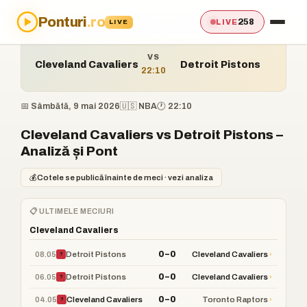
Ponturi
.ro
Acasă
›
Ponturi
›
Cleveland Cavaliers vs Detroit Pistons
258
LIVE
LIVE
VS
Cleveland Cavaliers
Detroit Pistons
22:10
📅 Sâmbătă, 9 mai 2026
🇺🇸 NBA
🕐 22:10
Cleveland Cavaliers vs Detroit Pistons –
Analiză și Pont
💰
Cotele se publică înainte de meci · vezi analiza
📋 ULTIMELE MECIURI
Cleveland Cavaliers
0–0
08.05
›
Detroit Pistons
Cleveland Cavaliers
?
0–0
06.05
›
Detroit Pistons
Cleveland Cavaliers
?
0–0
04.05
›
Cleveland Cavaliers
Toronto Raptors
?