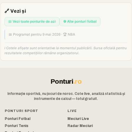
🔗 Vezi și
📅 Vezi toate ponturile de azi
⚽ Alte ponturi fotbal
📅 Programat pentru 9 mai 2026 · 🏆 NBA
ℹ️ Cotele afișate sunt orientative la momentul publicării. Sursa oficială pentru
rezultatele competițiilor rămâne organizatorul.
Ponturi
.ro
Informație sportivă, nu jocuri de noroc. Cote live, analiză statistică și
instrumente de calcul — totul gratuit.
PONTURI SPORT
LIVE
Ponturi Fotbal
Meciuri Live
Ponturi Tenis
Radar Meciuri