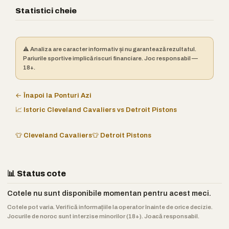
Statistici cheie
⚠️ Analiza are caracter informativ și nu garantează rezultatul.
Pariurile sportive implică riscuri financiare. Joc responsabil —
18+.
← Înapoi la Ponturi Azi
📈 Istoric Cleveland Cavaliers vs Detroit Pistons
👕 Cleveland Cavaliers
👕 Detroit Pistons
📊 Status cote
Cotele nu sunt disponibile momentan pentru acest meci.
Cotele pot varia. Verifică informațiile la operator înainte de orice decizie.
Jocurile de noroc sunt interzise minorilor (18+). Joacă responsabil.