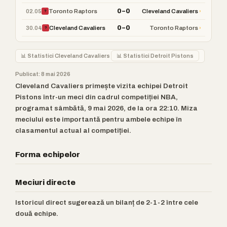
0–0
02.05
›
Toronto Raptors
Cleveland Cavaliers
?
0–0
30.04
›
Cleveland Cavaliers
Toronto Raptors
?
📊 Statistici Cleveland Cavaliers
📊 Statistici Detroit Pistons
Publicat: 8 mai 2026
Cleveland Cavaliers primește vizita echipei Detroit
Pistons într-un meci din cadrul competiției NBA,
programat sâmbătă, 9 mai 2026, de la ora 22:10. Miza
meciului este importantă pentru ambele echipe în
clasamentul actual al competiției.
Forma echipelor
Meciuri directe
Istoricul direct sugerează un bilanț de 2-1-2 între cele
două echipe.