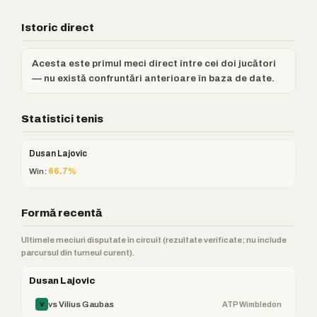
Istoric direct
Acesta este primul meci direct între cei doi jucători
— nu există confruntări anterioare în baza de date.
Statistici tenis
Dusan Lajovic
Win:
66.7%
Formă recentă
Ultimele meciuri disputate în circuit (rezultate verificate; nu include
parcursul din turneul curent).
Dusan Lajovic
ATP Wimbledon
vs Vilius Gaubas
V