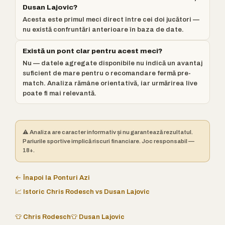
Dusan Lajovic?
Acesta este primul meci direct între cei doi jucători —
nu există confruntări anterioare în baza de date.
Există un pont clar pentru acest meci?
Nu — datele agregate disponibile nu indică un avantaj
suficient de mare pentru o recomandare fermă pre-
match. Analiza rămâne orientativă, iar urmărirea live
poate fi mai relevantă.
⚠️ Analiza are caracter informativ și nu garantează rezultatul.
Pariurile sportive implică riscuri financiare. Joc responsabil —
18+.
← Înapoi la Ponturi Azi
📈 Istoric Chris Rodesch vs Dusan Lajovic
👕 Chris Rodesch
👕 Dusan Lajovic