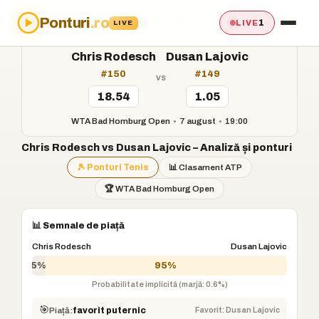
Ponturi
.ro
Acasă
›
Ponturi
›
Chris Rodesch vs Dusan Lajovic
1
LIVE
LIVE
Chris Rodesch
Dusan Lajovic
#150
#149
vs
18.54
1.05
WTA Bad Homburg Open
•
7 august
•
19:00
Chris Rodesch vs Dusan Lajovic – Analiză și ponturi
🎾 Ponturi Tenis
📊 Clasament ATP
🏆 WTA Bad Homburg Open
📊 Semnale de piață
Chris Rodesch
Dusan Lajovic
5%
95%
Probabilitate implicită (marjă: 0.6%)
🎯
Favorit: Dusan Lajovic
Piață:
favorit puternic