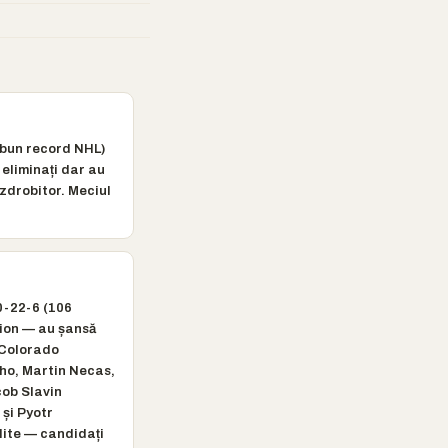
i bun record NHL)
eliminați dar au
 zdrobitor. Meciul
0-22-6 (106
sion — au șansă
 Colorado
ho, Martin Necas,
cob Slavin
 și Pyotr
lite — candidați