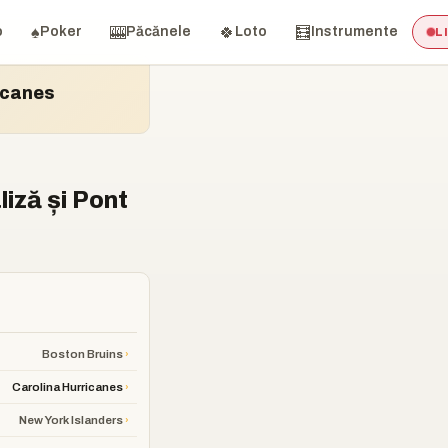
♠️
🎰
🍀
🧮
o
Poker
Păcănele
Loto
Instrumente
L
icanes
iză și Pont
›
Boston Bruins
›
Carolina Hurricanes
›
New York Islanders