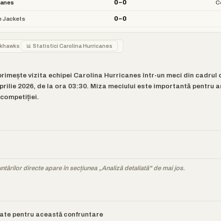
0–0
canes
C
0–0
 Jackets
ackhawks
📊 Statistici Carolina Hurricanes
imește vizita echipei Carolina Hurricanes într-un meci din cadrul 
prilie 2026, de la ora 03:30. Miza meciului este importantă pentru 
competiției.
tărilor directe apare în secțiunea „Analiză detaliată" de mai jos.
itate pentru această confruntare