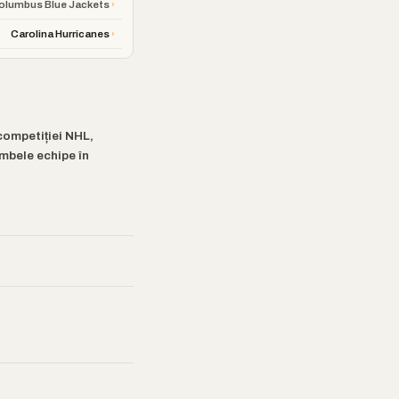
›
olumbus Blue Jackets
›
Carolina Hurricanes
competiției NHL,
ambele echipe în