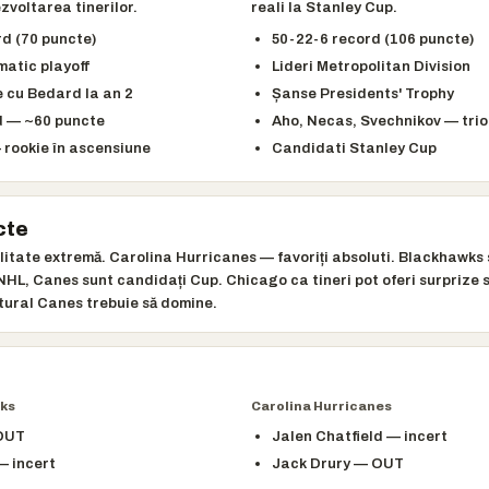
zvoltarea tinerilor.
reali la Stanley Cup.
d (70 puncte)
50-22-6 record (106 puncte)
matic playoff
Lideri Metropolitan Division
e cu Bedard la an 2
Șanse Presidents' Trophy
 — ~60 puncte
Aho, Necas, Svechnikov — trio 
rookie în ascensiune
Candidati Stanley Cup
cte
litate extremă. Carolina Hurricanes — favoriți absoluti. Blackhawks 
NHL, Canes sunt candidați Cup. Chicago ca tineri pot oferi surprize 
ural Canes trebuie să domine.
ks
Carolina Hurricanes
 OUT
Jalen Chatfield — incert
— incert
Jack Drury — OUT