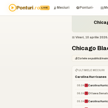
Ponturi
.ro
Acasă
›
Ponturi
›
Chicago Bl
📡
⚽
📅
Meciuri
Ponturi
Me
LIVE
▾
Chica
📅 Vineri, 10 aprilie 2026
Chicago Blac
💰
Cotele se publică înain
📋 ULTIMELE MECIURI
Carolina Hurricanes
08.04
Carolina Hurri
?
06.04
Ottawa Senat
?
05.04
Carolina Hurri
?