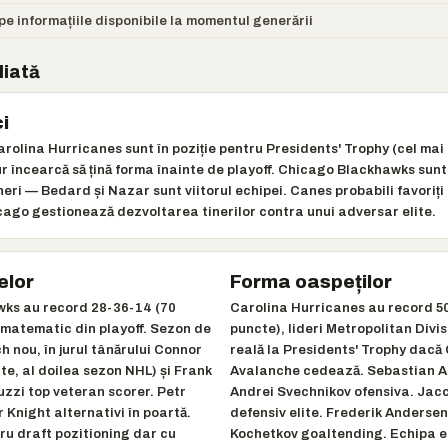
e informațiile disponibile la momentul generării
liată
i
arolina Hurricanes sunt în poziție pentru Presidents' Trophy (cel ma
 încearcă să țină forma înainte de playoff. Chicago Blackhawks sunt 
ri — Bedard și Nazar sunt viitorul echipei. Canes probabili favoriți
ago gestionează dezvoltarea tinerilor contra unui adversar elite.
elor
Forma oaspeților
ks au record 28-36-14 (70
Carolina Hurricanes au record 5
i matematic din playoff. Sezon de
puncte), lideri Metropolitan Divi
h nou, în jurul tânărului Connor
reală la Presidents' Trophy dacă
e, al doilea sezon NHL) și Frank
Avalanche cedează. Sebastian A
uzzi top veteran scorer. Petr
Andrei Svechnikov ofensiva. Jac
 Knight alternativi în poartă.
defensiv elite. Frederik Andersen
ru draft pozitioning dar cu
Kochetkov goaltending. Echipa e