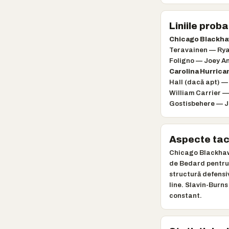
Liniile proba
Chicago Blackha
Teravainen — Ryan
Foligno — Joey A
Carolina Hurrica
Hall (dacă apt) —
William Carrier —
Gostisbehere — Ja
Aspecte tac
Chicago Blackhaw
de Bedard pentru 
structură defensi
line. Slavin-Burns
constant.