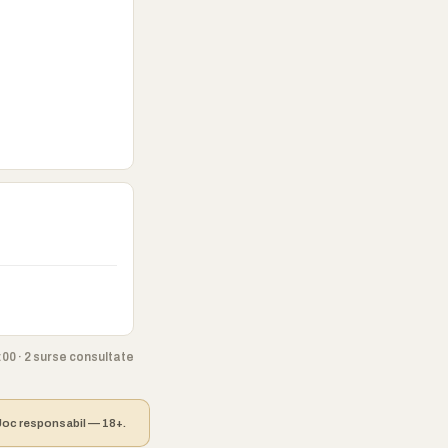
00 · 2 surse consultate
. Joc responsabil — 18+.