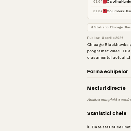
03.04
Carolina Hurri
?
01.04
Columbus Blue
?
📊 Statistici Chicago Bl
Publicat: 8 aprilie 2026
Chicago Blackhawks pr
programat vineri, 10 a
clasamentul actual al 
Forma echipelor
Meciuri directe
Analiza completă a confrun
Statistici cheie
📊 Date statistice lim