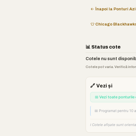
← Înapoi la Ponturi Azi
👕 Chicago Blackhawk
📊 Status cote
Cotele nu sunt disponi
Cotele pot varia. Verifică info
🔗 Vezi și
📅 Vezi toate ponturile 
📅 Programat pentru 10 a
ℹ️ Cotele afișate sunt orien