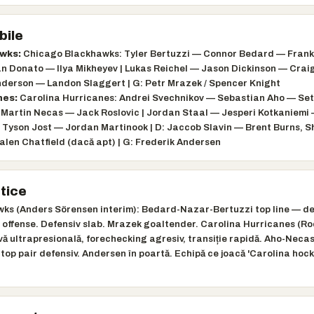
bile
wks:
Chicago Blackhawks: Tyler Bertuzzi — Connor Bedard — Frank
 Donato — Ilya Mikheyev | Lukas Reichel — Jason Dickinson — Craig
nderson — Landon Slaggert | G: Petr Mrazek / Spencer Knight
nes:
Carolina Hurricanes: Andrei Svechnikov — Sebastian Aho — Seth
 Martin Necas — Jack Roslovic | Jordan Staal — Jesperi Kotkaniemi 
 Tyson Jost — Jordan Martinook | D: Jaccob Slavin — Brent Burns, 
len Chatfield (dacă apt) | G: Frederik Andersen
tice
ks (Anders Sörensen interim): Bedard-Nazar-Bertuzzi top line — de
offense. Defensiv slab. Mrazek goaltender. Carolina Hurricanes (Ro
vă ultrapresională, forechecking agresiv, transiție rapidă. Aho-Neca
 top pair defensiv. Andersen în poartă. Echipă ce joacă 'Carolina hoc