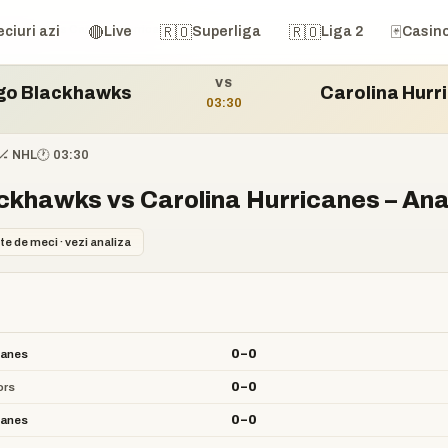
ackhawks vs Carolina Hurricanes
🔴
🇷🇴
🇷🇴
🃏
ciuri azi
Live
Superliga
Liga 2
Casin
VS
go Blackhawks
Carolina Hurr
03:30
🏒 NHL
🕐 03:30
khawks vs Carolina Hurricanes – Anal
te de meci · vezi analiza
0–0
canes
0–0
ors
0–0
canes