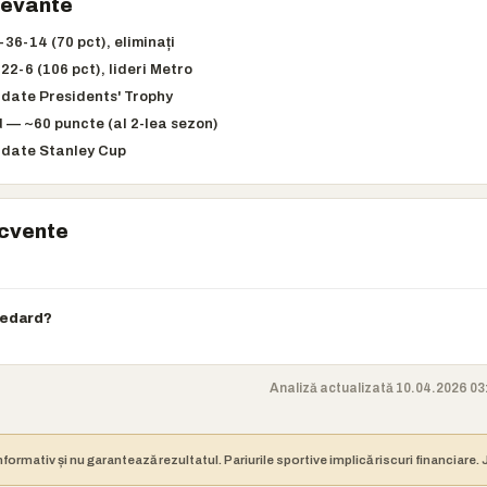
elevante
36-14 (70 pct), eliminați
22-6 (106 pct), lideri Metro
date Presidents' Trophy
— ~60 puncte (al 2-lea sezon)
date Stanley Cup
ecvente
Bedard?
Analiză actualizată 10.04.2026 03:
nformativ și nu garantează rezultatul. Pariurile sportive implică riscuri financiare