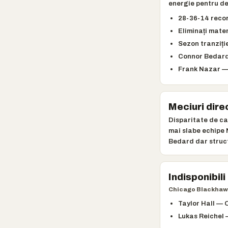
energie pentru de
28-36-14 recor
Eliminați mate
Sezon tranziți
Connor Bedard
Frank Nazar — 
Meciuri dire
Disparitate de ca
mai slabe echipe 
Bedard dar struct
Indisponibili
Chicago Blackhaw
Taylor Hall —
Lukas Reichel 