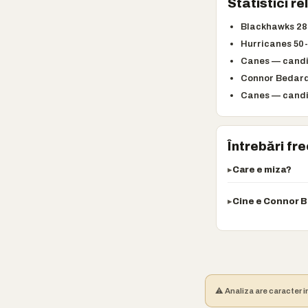
Statistici r
Blackhawks 28-
Hurricanes 50-
Canes — candi
Connor Bedard 
Canes — candi
Întrebări fr
Care e miza?
Cine e Connor 
⚠️ Analiza are caracter i