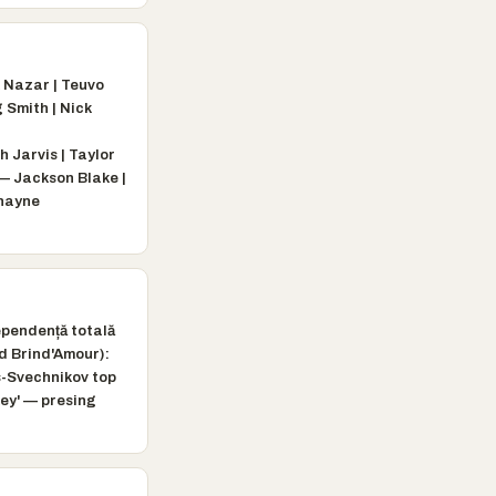
 Nazar | Teuvo
 Smith | Nick
 Jarvis | Taylor
— Jackson Blake |
Shayne
pendență totală
d Brind'Amour):
s-Svechnikov top
key' — presing