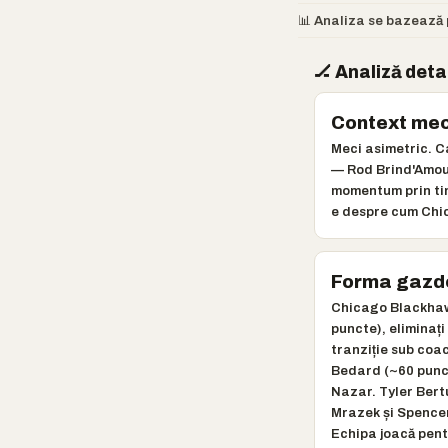
📊 Analiza se bazează p
🏒 Analiză deta
Context mec
Meci asimetric. C
— Rod Brind'Amour
momentum prin tine
e despre cum Chic
Forma gazd
Chicago Blackhaw
puncte), eliminaț
tranziție sub coac
Bedard (~60 punct
Nazar. Tyler Bert
Mrazek și Spencer
Echipa joacă pent