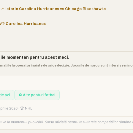
📈 Istoric Carolina Hurricanes vs Chicago Blackhawks
s
👕 Carolina Hurricanes
bile momentan pentru acest meci.
rmațiile la operator înainte de orice decizie. Jocurile de noroc sunt interzise min
de azi
⚽ Alte ponturi fotbal
prilie 2026 · 🏆 NHL
tative la momentul publicării. Sursa oficială pentru rezultatele competițiilor rămâne 