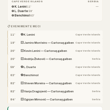
CAPE VERDE ISLANDS
SERBIA
⚽ K. Lenini
—
11'
⚽ L. Duarte
59'
⚽ Benchimol
63'
📋 EVENIMENTE MECI
⚽
11'
K. Lenini
Cape Verde Islands
🟨
19'
Jamiro Monteiro — Cartonaș galben
Cape Verde Islands
🟨
20'
Kevin Lenini — Cartonaș galben
Cape Verde Islands
🟨
20'
Andrija Živković — Cartonaș galben
Serbia
⚽
59'
L. Duarte
Cape Verde Islands
⚽
63'
Benchimol
Cape Verde Islands
🟨
82'
Steven Moreira — Cartonaș galben
Cape Verde Islands
🟨
82'
Vanja Dragojević — Cartonaș galben
Serbia
🟨
84'
Ognjen Mimović — Cartonaș galben
Serbia