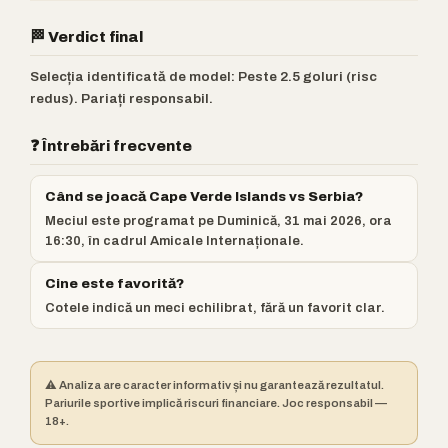
🏁 Verdict final
Selecția identificată de model: Peste 2.5 goluri (risc
redus). Pariați responsabil.
❓ Întrebări frecvente
Când se joacă Cape Verde Islands vs Serbia?
Meciul este programat pe Duminică, 31 mai 2026, ora
16:30, în cadrul Amicale Internaționale.
Cine este favorită?
Cotele indică un meci echilibrat, fără un favorit clar.
⚠️ Analiza are caracter informativ și nu garantează rezultatul.
Pariurile sportive implică riscuri financiare. Joc responsabil —
18+.