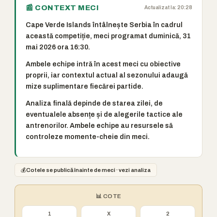
📰 CONTEXT MECI
Actualizat la: 20:28
Cape Verde Islands întâlnește Serbia în cadrul
această competiție, meci programat duminică, 31
mai 2026 ora 16:30.
Ambele echipe intră în acest meci cu obiective
proprii, iar contextul actual al sezonului adaugă
mize suplimentare fiecărei partide.
Analiza finală depinde de starea zilei, de
eventualele absențe și de alegerile tactice ale
antrenorilor. Ambele echipe au resursele să
controleze momente-cheie din meci.
💰
Cotele se publică înainte de meci · vezi analiza
📊 COTE
1
X
2