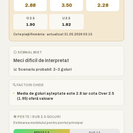
2.88
3.50
2.28
O 2.5
U 2.5
1.90
1.82
Cote piață România · actualizat 31.05.2026 03:15
⚪ SEMNAL MIXT
Meci dificil de interpretat
📊 Scenariu probabil: 2–3 goluri
🔍 FACTORI CHEIE
•
Media de goluri așteptate este 2.8 iar cota Over 2.5
(1.95) oferă valoare
🎯 PESTE / SUB 2.5 GOLURI
Estimarea modelului pentru pontul principal
PESTE 2.5
SUB 2.5