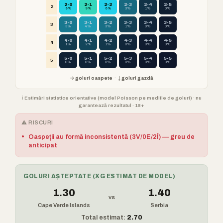
2-0
2-1
2-2
2-3
2-4
2-5
2
6%
9%
6%
3%
1%
0%
3-0
3-1
3-2
3-3
3-4
3-5
3
3%
4%
3%
1%
0%
0%
4-0
4-1
4-2
4-3
4-4
4-5
4
1%
2%
1%
0%
0%
0%
5-0
5-1
5-2
5-3
5-4
5-5
5
0%
0%
0%
0%
0%
0%
→ goluri oaspete · ↓ goluri gazdă
ℹ️ Estimări statistice orientative (model Poisson pe mediile de goluri) · nu
garantează rezultatul · 18+
⚠️ RISCURI
•
Oaspeții au formă inconsistentă (3V/0E/2Î) — greu de
anticipat
GOLURI AȘTEPTATE (XG ESTIMAT DE MODEL)
1.30
1.40
vs
Cape Verde Islands
Serbia
Total estimat:
2.70