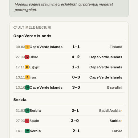
Modelul sugerează un meci echilibrat, cu potențial moderat
pentru goluri.
📋 ULTIMELE MECIURI
Cape Verde Islands
1–1
30.03
Cape Verde Islands
Finland
D
4–2
27.03
Chile
Cape Verde Islands
L
1–1
17.11
Egypt
Cape Verde Islands
D
0–0
13.11
Iran
Cape Verde Islands
D
3–0
13.10
Cape Verde Islands
Eswatini
W
Serbia
2–1
31.03
›
Serbia
Saudi Arabia
W
3–0
27.03
›
Spain
Serbia
L
2–1
16.11
Serbia
Latvia
W