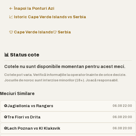
← Înapoi la Ponturi Azi
📈 Istoric Cape Verde Islands vs Serbia
👕 Cape Verde Islands
👕 Serbia
📊 Status cote
Cotele nu sunt disponibile momentan pentru acest meci.
Cotele pot varia. Verifică informațiile la operator înainte de orice decizie.
Jocurile de noroc sunt interzise minorilor (18+). Joacă responsabil.
Meciuri Similare
⚽
Jagiellonia vs Rangers
06.08 22:00
⚽
Tre Fiori vs Drita
06.08 20:00
⚽
Lech Poznan vs KI Klaksvik
06.08 20:00