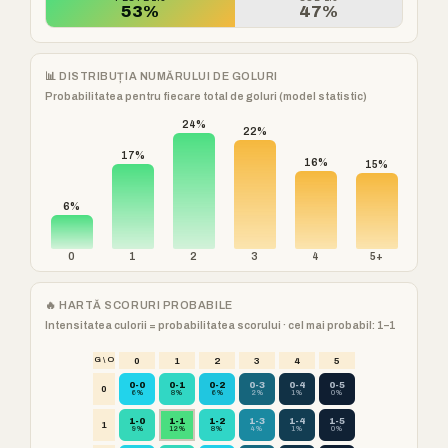
53%
47%
📊 DISTRIBUȚIA NUMĂRULUI DE GOLURI
Probabilitatea pentru fiecare total de goluri (model statistic)
24%
22%
17%
16%
15%
6%
0
1
2
3
4
5+
🔥 HARTĂ SCORURI PROBABILE
Intensitatea culorii = probabilitatea scorului · cel mai probabil: 1–1
G \ O
0
1
2
3
4
5
0-0
0-1
0-2
0-3
0-4
0-5
0
6%
8%
6%
2%
1%
0%
1-0
1-1
1-2
1-3
1-4
1-5
1
9%
12%
8%
4%
1%
0%