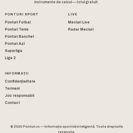
instrumente de calcul — totul gratuit.
PONTURI SPORT
LIVE
Ponturi Fotbal
Meciuri Live
Ponturi Tenis
Radar Meciuri
Ponturi Baschet
Ponturi Azi
Superliga
Liga 2
INFORMAȚII
Confidențialitate
Termeni
Joc responsabil
Contact
© 2025 Ponturi.ro — Informație sportivă inteligentă. Toate drepturile
rezervate.