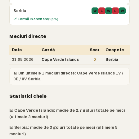
Serbia
W
L
W
L
W
📈 Formă în creștere
(9p/5)
Meciuri directe
Data
Gazdă
Scor
Oaspete
31.05.2026
Cape Verde Islands
0
Serbia
📊 Din ultimele 1 meciuri directe: Cape Verde Islands 1V /
0E / 0V Serbia
Statistici cheie
📊 Cape Verde Islands: medie de 2.7 goluri totale pe meci
(ultimele 3 meciuri)
📊 Serbia: medie de 3 goluri totale pe meci (ultimele 5
meciuri)