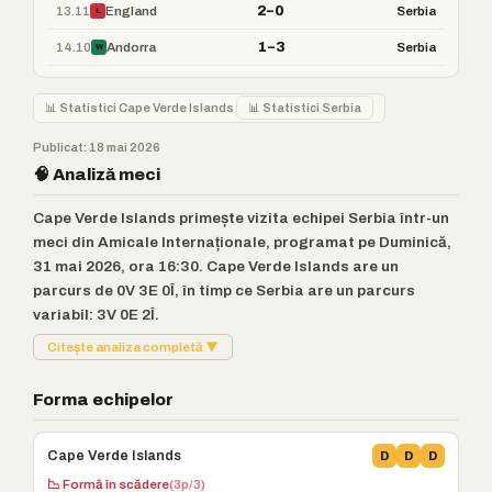
2–0
13.11
England
Serbia
L
1–3
14.10
Andorra
Serbia
W
📊 Statistici Cape Verde Islands
📊 Statistici Serbia
Publicat: 18 mai 2026
🧠 Analiză meci
Cape Verde Islands primește vizita echipei Serbia într-un
meci din Amicale Internaționale, programat pe Duminică,
31 mai 2026, ora 16:30. Cape Verde Islands are un
parcurs de 0V 3E 0Î, în timp ce Serbia are un parcurs
variabil: 3V 0E 2Î.
Citește analiza completă ▼
Forma echipelor
Cape Verde Islands
D
D
D
📉 Formă în scădere
(3p/3)