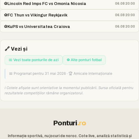
⚽
Lincoln Red Imps FC vs Omonia Nicosia
06.08 20:00
⚽
FC Thun vs Vikingur Reykjavik
06.08 20:00
⚽
KuPS vs Universitatea Craiova
06.08 20:00
🔗 Vezi și
📅 Vezi toate ponturile de azi
⚽ Alte ponturi fotbal
📅 Programat pentru 31 mai 2026 · 🏆 Amicale Internaționale
ℹ️ Cotele afișate sunt orientative la momentul publicării. Sursa oficială pentru
rezultatele competițiilor rămâne organizatorul.
Ponturi
.ro
Informație sportivă, nu jocuri de noroc. Cote live, analiză statistică și