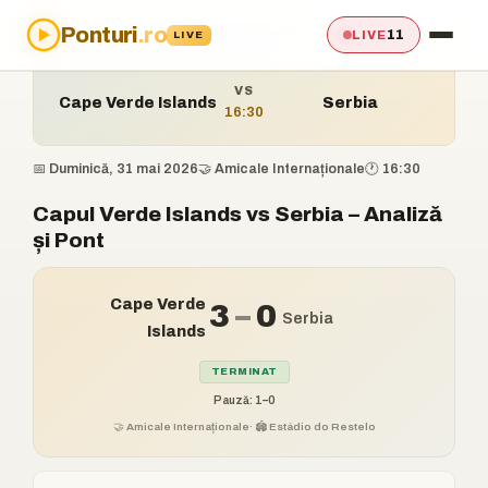
Ponturi
.ro
Acasă
›
Ponturi
›
Cape Verde Islands vs Serbia
11
LIVE
LIVE
VS
Cape Verde Islands
Serbia
16:30
📅 Duminică, 31 mai 2026
🤝 Amicale Internaționale
🕐 16:30
Capul Verde Islands vs Serbia – Analiză
și Pont
Cape Verde
3
–
0
Serbia
Islands
TERMINAT
Pauză: 1–0
🤝 Amicale Internaționale
· 🏟️ Estádio do Restelo