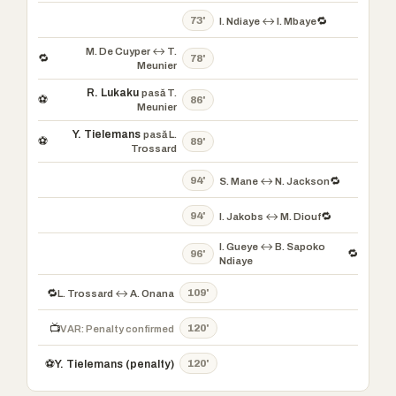
73'
🔁
I. Ndiaye ↔ I. Mbaye
M. De Cuyper ↔ T.
🔁
78'
Meunier
R. Lukaku
pasă T.
⚽
86'
Meunier
Y. Tielemans
pasă L.
⚽
89'
Trossard
94'
🔁
S. Mane ↔ N. Jackson
94'
🔁
I. Jakobs ↔ M. Diouf
I. Gueye ↔ B. Sapoko
🔁
96'
Ndiaye
109'
🔁
L. Trossard ↔ A. Onana
120'
📺
VAR: Penalty confirmed
120'
⚽
Y. Tielemans (penalty)