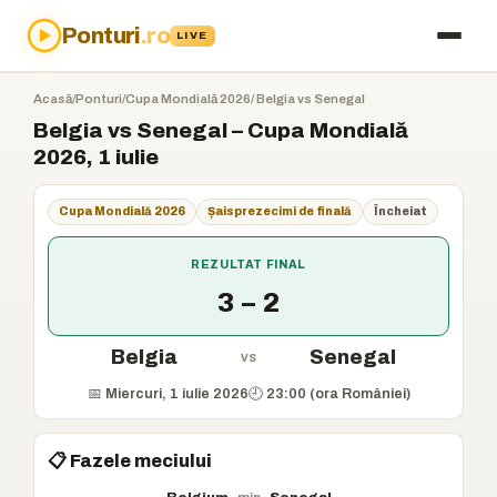
Ponturi
.ro
LIVE
Acasă
/
Ponturi
/
Cupa Mondială 2026
/ Belgia vs Senegal
Belgia vs Senegal – Cupa Mondială
2026, 1 iulie
Cupa Mondială 2026
Șaisprezecimi de finală
Încheiat
REZULTAT FINAL
3 – 2
Belgia
Senegal
vs
📅 Miercuri, 1 iulie 2026
🕘 23:00 (ora României)
📋 Fazele meciului