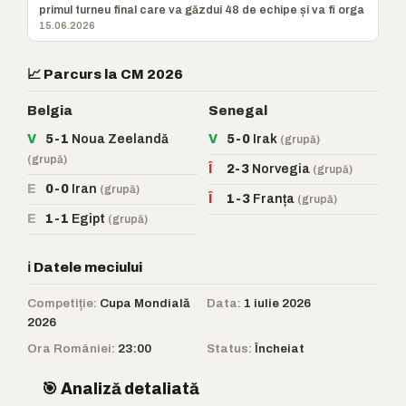
primul turneu final care va găzdui 48 de echipe și va fi orga
15.06.2026
📈 Parcurs la CM 2026
Belgia
Senegal
V
5-1
Noua Zeelandă
V
5-0
Irak
(grupă)
(grupă)
Î
2-3
Norvegia
(grupă)
E
0-0
Iran
(grupă)
Î
1-3
Franța
(grupă)
E
1-1
Egipt
(grupă)
ℹ️ Datele meciului
Competiție:
Cupa Mondială
Data:
1 iulie 2026
2026
Ora României:
23:00
Status:
Încheiat
🎯 Analiză detaliată