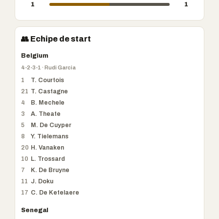
1
1
👥 Echipe de start
Belgium
4-2-3-1 · Rudi Garcia
1
T. Courtois
21
T. Castagne
4
B. Mechele
3
A. Theate
5
M. De Cuyper
8
Y. Tielemans
20
H. Vanaken
10
L. Trossard
7
K. De Bruyne
11
J. Doku
17
C. De Ketelaere
Senegal