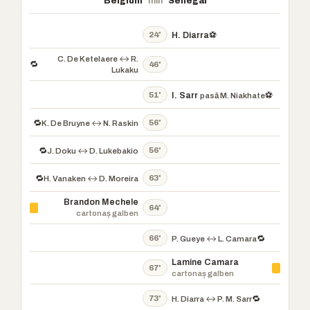
Belgium
min
Senegal
24'
H. Diarra
⚽
C. De Ketelaere ↔ R.
🔁
46'
Lukaku
51'
I. Sarr
⚽
pasă M. Niakhate
56'
🔁
K. De Bruyne ↔ N. Raskin
56'
🔁
J. Doku ↔ D. Lukebakio
63'
🔁
H. Vanaken ↔ D. Moreira
Brandon Mechele
64'
cartonaș galben
66'
🔁
P. Gueye ↔ L. Camara
Lamine Camara
67'
cartonaș galben
73'
🔁
H. Diarra ↔ P. M. Sarr