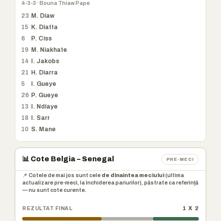
4-3-3 · Bouna Thiaw Pape
23
M. Diaw
15
K. Diatta
6
P. Ciss
19
M. Niakhate
14
I. Jakobs
21
H. Diarra
5
I. Gueye
26
P. Gueye
13
I. Ndiaye
18
I. Sarr
10
S. Mane
📊 Cote Belgia – Senegal
PRE-MECI
📌 Cotele de mai jos sunt cele
de dinaintea meciului
(ultima
actualizare pre-meci, la închiderea pariurilor), păstrate ca referință
— nu sunt cote curente.
REZULTAT FINAL
1 X 2