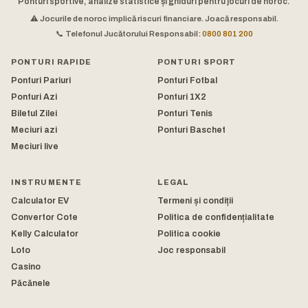
Ponturi sportive, analize statistice și ghiduri pentru jocuri de noroc.
⚠️ Jocurile de noroc implică riscuri financiare. Joacă responsabil.
📞 Telefonul Jucătorului Responsabil:
0800 801 200
PONTURI RAPIDE
PONTURI SPORT
Ponturi Pariuri
Ponturi Fotbal
Ponturi Azi
Ponturi 1X2
Biletul Zilei
Ponturi Tenis
Meciuri azi
Ponturi Baschet
Meciuri live
INSTRUMENTE
LEGAL
Calculator EV
Termeni și condiții
Convertor Cote
Politica de confidențialitate
Kelly Calculator
Politica cookie
Loto
Joc responsabil
Casino
Păcănele