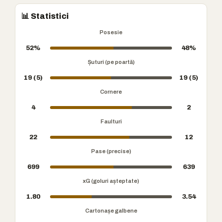
📊 Statistici
Posesie
52%
48%
Șuturi (pe poartă)
19 (5)
19 (5)
Cornere
4
2
Faulturi
22
12
Pase (precise)
699
639
xG (goluri așteptate)
1.80
3.54
Cartonașe galbene