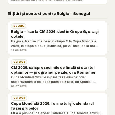
📰 Știri și context pentru Belgia – Senegal
BELGIA
Belgia – Iran la CM 2026: duel în Grupa G, ora și
cotele
Belgia și Iran se întâlnesc în Grupa G la Cupa Mondială
2026, în etapa a doua, duminică, pe 21 iunie, de la ora
22:00, o
17.06.2026
CM 2026
CM 2026: șaisprezecimile de finală și startul
optimilor — programul pe zile, ora României
Cupa Mondială 2026 e în plină fază eliminatorie:
șaisprezecimile se joacă până pe 5 iulie, cu Spania –
Austria, Canada –
02.07.2026
CM 2026
Cupa Mondială 2026: formatul și calendarul
fazei grupelor
FIFA a publicat calendarul oficial al Cupei Mondiale 2026,