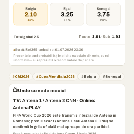
Belgia
Egal
Senegal
2.10
3.25
3.75
45%
29%
26%
·
Peste
1.91
Sub
1.91
Total goluri 2.5
Sursă: Bet365 · actualizat 01.07.2026 23:30
Procentele sunt probabilități implicite calculate din cote, cu rol
informativ — nu reprezintă o recomandare de pariere.
#CM2026
#CupaMondiala2026
#Belgia
#Senegal
📺
Unde se vede meciul
TV:
Antena 1 / Antena 3 CNN ·
Online:
AntenaPLAY
FIFA World Cup 2026 este transmis integral de Antena în
România; postul exact (Antena 1 sau Antena 3 CNN) se
confirmă în grila oficială mai aproape de ora partidei.
Sursă: comunicat oficial Antena Group, 5 iunie 2026.