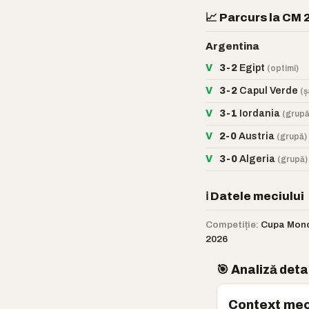
📈 Parcurs la CM
Argentina
V
3-2
Egipt
(optimi)
V
3-2
Capul Verde
(ș
V
3-1
Iordania
(grupă
V
2-0
Austria
(grupă)
V
3-0
Algeria
(grupă)
ℹ️ Datele meciului
Competiție:
Cupa Mond
2026
🎯 Analiză deta
Context mec