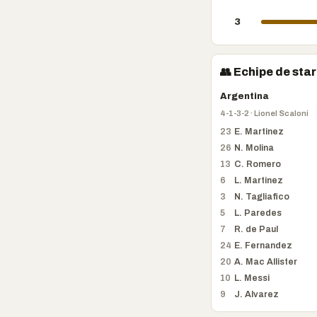
3
👥 Echipe de star
Argentina
4-1-3-2 · Lionel Scaloni
23
E. Martinez
26
N. Molina
13
C. Romero
6
L. Martinez
3
N. Tagliafico
5
L. Paredes
7
R. de Paul
24
E. Fernandez
20
A. Mac Allister
10
L. Messi
9
J. Alvarez