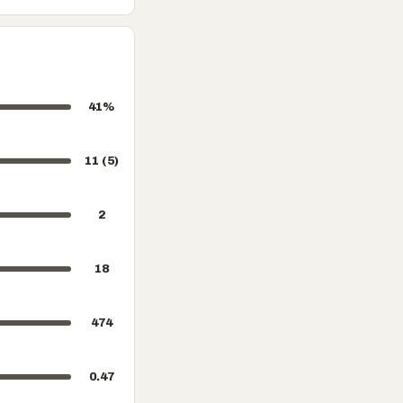
41%
11 (5)
2
18
474
0.47