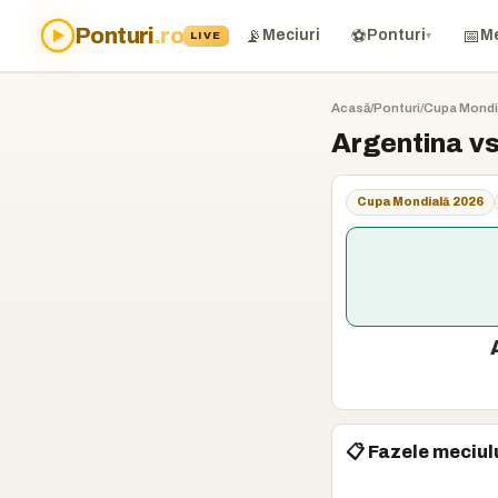
Ponturi
.ro
📡
⚽
📅
Meciuri
Ponturi
Me
LIVE
▾
Acasă
/
Ponturi
/
Cupa Mondi
Argentina vs
Cupa Mondială 2026
📋 Fazele meciul