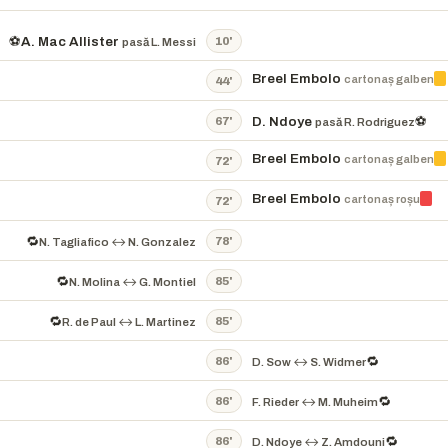
⚽
A. Mac Allister
10'
pasă L. Messi
Breel Embolo
cartonaș galben
44'
D. Ndoye
⚽
67'
pasă R. Rodriguez
Breel Embolo
cartonaș galben
72'
Breel Embolo
cartonaș roșu
72'
🔁
78'
N. Tagliafico ↔ N. Gonzalez
🔁
85'
N. Molina ↔ G. Montiel
🔁
85'
R. de Paul ↔ L. Martinez
🔁
86'
D. Sow ↔ S. Widmer
🔁
86'
F. Rieder ↔ M. Muheim
🔁
86'
D. Ndoye ↔ Z. Amdouni