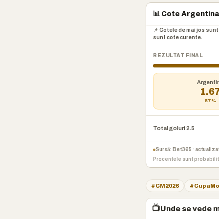
📊 Cote Argentina 
📌 Cotele de mai jos sunt
sunt cote curente.
REZULTAT FINAL
Argenti
1.6
57%
Total goluri 2.5
Sursă: Bet365 · actualiz
Procentele sunt probabilită
#CM2026
#CupaMo
📺
Unde se vede m