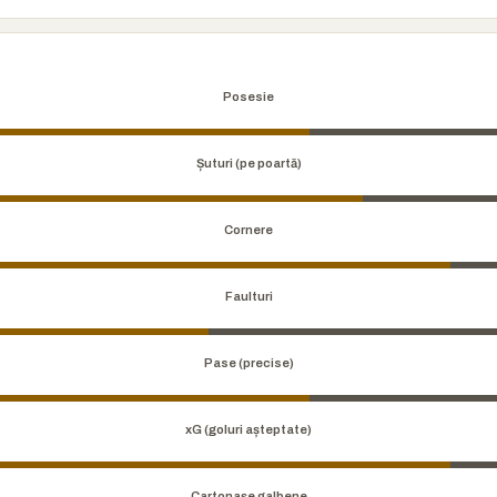
Posesie
Șuturi (pe poartă)
Cornere
Faulturi
Pase (precise)
xG (goluri așteptate)
Cartonașe galbene