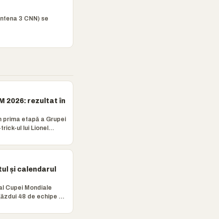
Antena 3 CNN) se
M 2026: rezultat în
în prima etapă a Grupei
rick-ul lui Lionel
l și calendarul
 al Cupei Mondiale
găzdui 48 de echipe și