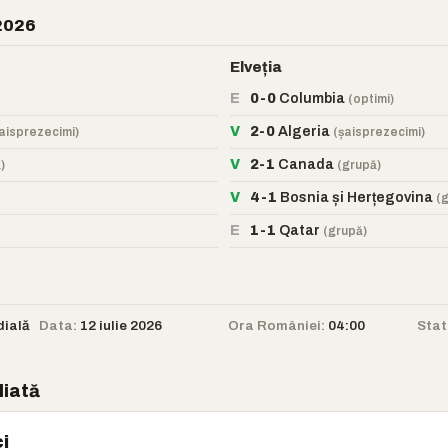
 2026
Elveția
E
0-0
Columbia
(optimi)
V
2-0
Algeria
aisprezecimi)
(șaisprezecimi)
V
2-1
Canada
)
(grupă)
V
4-1
Bosnia și Herțegovina
(
E
1-1
Qatar
(grupă)
ială
Data:
12 iulie 2026
Ora României:
04:00
Stat
liată
i