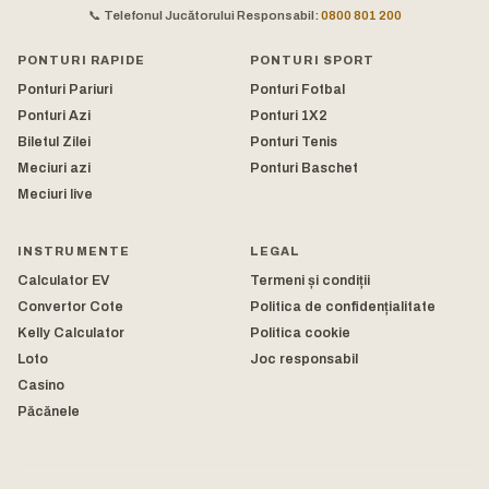
📞 Telefonul Jucătorului Responsabil:
0800 801 200
PONTURI RAPIDE
PONTURI SPORT
Ponturi Pariuri
Ponturi Fotbal
Ponturi Azi
Ponturi 1X2
Biletul Zilei
Ponturi Tenis
Meciuri azi
Ponturi Baschet
Meciuri live
INSTRUMENTE
LEGAL
Calculator EV
Termeni și condiții
Convertor Cote
Politica de confidențialitate
Kelly Calculator
Politica cookie
Loto
Joc responsabil
Casino
Păcănele