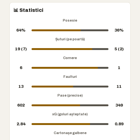
📊 Statistici
Posesie
64%
36%
Șuturi (pe poartă)
19 (7)
5 (2)
Cornere
6
1
Faulturi
13
11
Pase (precise)
602
349
xG (goluri așteptate)
2.84
0.89
Cartonașe galbene