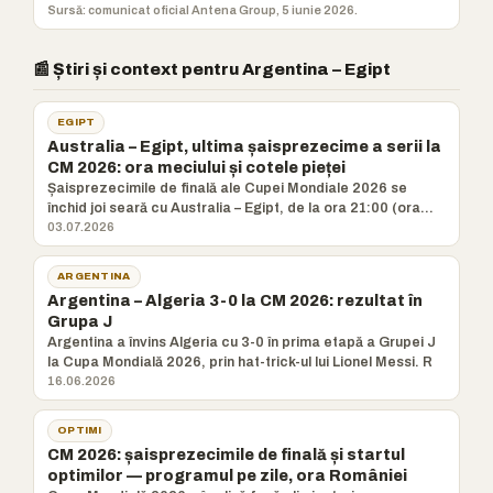
Sursă: comunicat oficial Antena Group, 5 iunie 2026.
📰 Știri și context pentru Argentina – Egipt
EGIPT
Australia – Egipt, ultima șaisprezecime a serii la
CM 2026: ora meciului și cotele pieței
Șaisprezecimile de finală ale Cupei Mondiale 2026 se
închid joi seară cu Australia – Egipt, de la ora 21:00 (ora
Românie
03.07.2026
ARGENTINA
Argentina – Algeria 3-0 la CM 2026: rezultat în
Grupa J
Argentina a învins Algeria cu 3-0 în prima etapă a Grupei J
la Cupa Mondială 2026, prin hat-trick-ul lui Lionel Messi. R
16.06.2026
OPTIMI
CM 2026: șaisprezecimile de finală și startul
optimilor — programul pe zile, ora României