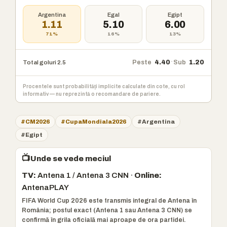
Argentina
Egal
Egipt
1.11
5.10
6.00
71%
16%
13%
·
Peste
4.40
Sub
1.20
Total goluri 2.5
Procentele sunt probabilități implicite calculate din cote, cu rol
informativ — nu reprezintă o recomandare de pariere.
#CM2026
#CupaMondiala2026
#Argentina
#Egipt
📺
Unde se vede meciul
TV:
Antena 1 / Antena 3 CNN ·
Online:
AntenaPLAY
FIFA World Cup 2026 este transmis integral de Antena în
România; postul exact (Antena 1 sau Antena 3 CNN) se
confirmă în grila oficială mai aproape de ora partidei.