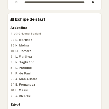
0
4
👥 Echipe de start
Argentina
4-1-3-2 · Lionel Scaloni
23
E. Martinez
26
N. Molina
13
C. Romero
6
L. Martinez
3
N. Tagliafico
5
L. Paredes
7
R. de Paul
20
A. Mac Allister
24
E. Fernandez
10
L. Messi
9
J. Alvarez
Egypt