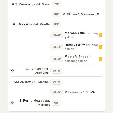
79'
⚽
C. Romero
pasă L. Messi
80'
🔁
M. Ziko ↔ O. Marmoush
83'
⚽
L. Messi
pasă G. Montiel
Marwan Attia
cartonaș
90+8'
galben
Hamdy Fathy
cartonaș
90+4'
galben
Mostafa Shobeir
90+3'
cartonaș galben
C. Romero ↔ N.
🔁
90+5'
Otamendi
90+5'
🔁
J. Alvarez ↔ F. Medina
90+6'
🔁
M. Lasheen ↔ Zizo
E. Fernandez
pasă L.
⚽
90'
Martinez