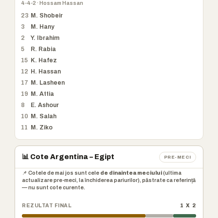
4-4-2 · Hossam Hassan
23
M. Shobeir
3
M. Hany
2
Y. Ibrahim
5
R. Rabia
15
K. Hafez
12
H. Hassan
17
M. Lasheen
19
M. Attia
8
E. Ashour
10
M. Salah
11
M. Ziko
📊 Cote Argentina – Egipt
PRE-MECI
📌 Cotele de mai jos sunt cele
de dinaintea meciului
(ultima
actualizare pre-meci, la închiderea pariurilor), păstrate ca referință
— nu sunt cote curente.
REZULTAT FINAL
1 X 2