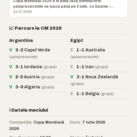
Cupa Mondială 2026 e în plină fază eliminatorie:
șaisprezecimile se joacă până pe 5 iulie, cu Spania –
Austria, Canada –
02.07.2026
📈 Parcurs la CM 2026
Argentina
Egipt
V
3-2
Capul Verde
E
1-1
Australia
(șaisprezecimi)
(șaisprezecimi)
V
3-1
Iordania
E
1-1
Iran
(grupă)
(grupă)
V
2-0
Austria
V
3-1
Noua Zeelandă
(grupă)
(grupă)
V
3-0
Algeria
(grupă)
E
1-1
Belgia
(grupă)
ℹ️ Datele meciului
Competiție:
Cupa Mondială
Data:
7 iulie 2026
2026