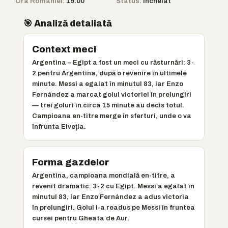
Ora României:
19:00
Status:
Încheiat
🎯 Analiză detaliată
Context meci
Argentina – Egipt a fost un meci cu răsturnări: 3-
2 pentru Argentina, după o revenire în ultimele
minute. Messi a egalat în minutul 83, iar Enzo
Fernández a marcat golul victoriei în prelungiri
— trei goluri în circa 15 minute au decis totul.
Campioana en-titre merge în sferturi, unde o va
înfrunta Elveția.
Forma gazdelor
Argentina, campioana mondială en-titre, a
revenit dramatic: 3-2 cu Egipt. Messi a egalat în
minutul 83, iar Enzo Fernández a adus victoria
în prelungiri. Golul l-a readus pe Messi în fruntea
cursei pentru Gheata de Aur.