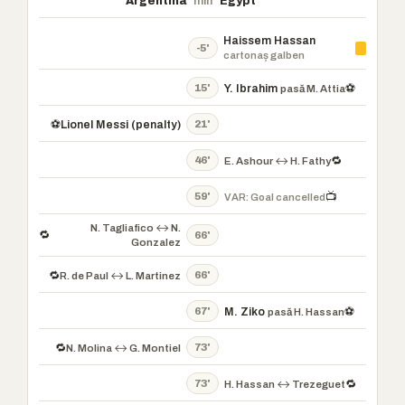
Argentina
min
Egypt
Haissem Hassan
-5'
cartonaș galben
15'
Y. Ibrahim
⚽
pasă M. Attia
21'
⚽
Lionel Messi (penalty)
46'
🔁
E. Ashour ↔ H. Fathy
59'
📺
VAR: Goal cancelled
N. Tagliafico ↔ N.
🔁
66'
Gonzalez
66'
🔁
R. de Paul ↔ L. Martinez
67'
M. Ziko
⚽
pasă H. Hassan
73'
🔁
N. Molina ↔ G. Montiel
73'
🔁
H. Hassan ↔ Trezeguet